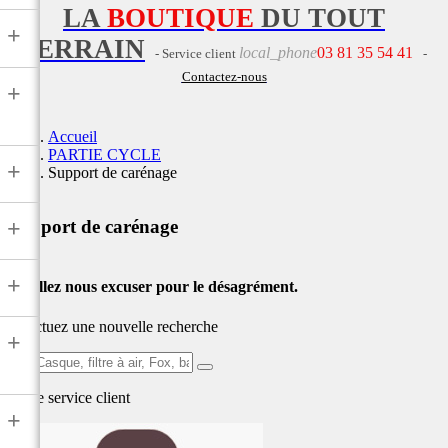
LA
BOUTIQUE
DU TOUT
+
TERRAIN
local_phone
03 81 35 54 41
- Service client
-
Contactez-nous
+
Accueil
PARTIE CYCLE
+
Support de carénage
+
Support de carénage
+
Veuillez nous excuser pour le désagrément.
Effectuez une nouvelle recherche
+
Ex:
Casque,
Notre service
client
filtre
+
à
air,