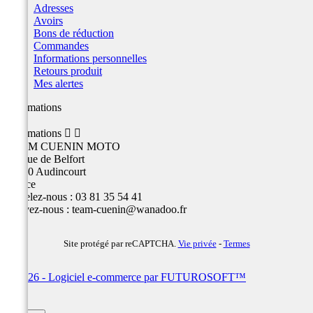
Adresses
Avoirs
Bons de réduction
Commandes
Informations personnelles
Retours produit
Mes alertes
Informations
Informations


TEAM CUENIN MOTO
26 Rue de Belfort
25400 Audincourt
France
Appelez-nous :
03 81 35 54 41
Écrivez-nous :
team-cuenin@wanadoo.fr
Site protégé par reCAPTCHA.
Vie privée
-
Termes
© 2026 - Logiciel e-commerce par FUTUROSOFT™
×