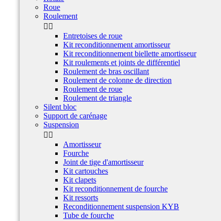
Roue
Roulement


Entretoises de roue
Kit reconditionnement amortisseur
Kit reconditionnement biellette amortisseur
Kit roulements et joints de différentiel
Roulement de bras oscillant
Roulement de colonne de direction
Roulement de roue
Roulement de triangle
Silent bloc
Support de carénage
Suspension


Amortisseur
Fourche
Joint de tige d'amortisseur
Kit cartouches
Kit clapets
Kit reconditionnement de fourche
Kit ressorts
Reconditionnement suspension KYB
Tube de fourche