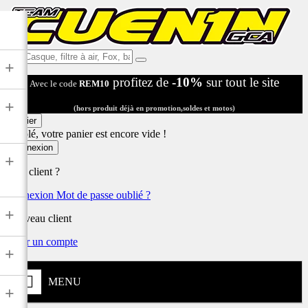
Ex:
+
Casque,
profitez de
-10%
sur tout le site
Avec le code
REM10
filtre
à
+
air,
(hors produit déjà en promotion,soldes et motos)
Fox,
Panier
batterie
Désolé, votre panier est encore vide !
...
Connexion
+
Déjà client ?
Connexion
Mot de passe oublié ?
+
Nouveau client
Créer un compte
+
MENU
+