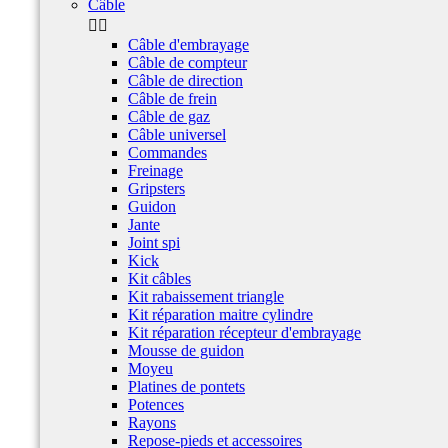
Câble


Câble d'embrayage
Câble de compteur
Câble de direction
Câble de frein
Câble de gaz
Câble universel
Commandes
Freinage
Gripsters
Guidon
Jante
Joint spi
Kick
Kit câbles
Kit rabaissement triangle
Kit réparation maitre cylindre
Kit réparation récepteur d'embrayage
Mousse de guidon
Moyeu
Platines de pontets
Potences
Rayons
Repose-pieds et accessoires