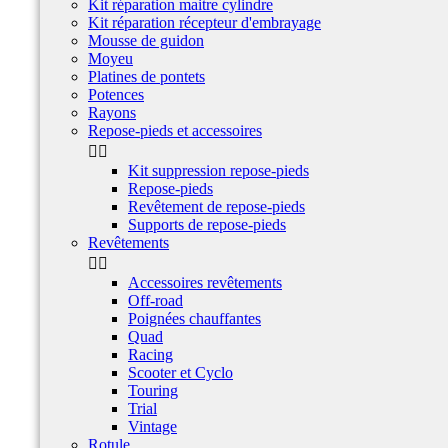
Kit réparation maitre cylindre
Kit réparation récepteur d'embrayage
Mousse de guidon
Moyeu
Platines de pontets
Potences
Rayons
Repose-pieds et accessoires


Kit suppression repose-pieds
Repose-pieds
Revêtement de repose-pieds
Supports de repose-pieds
Revêtements


Accessoires revêtements
Off-road
Poignées chauffantes
Quad
Racing
Scooter et Cyclo
Touring
Trial
Vintage
Rotule