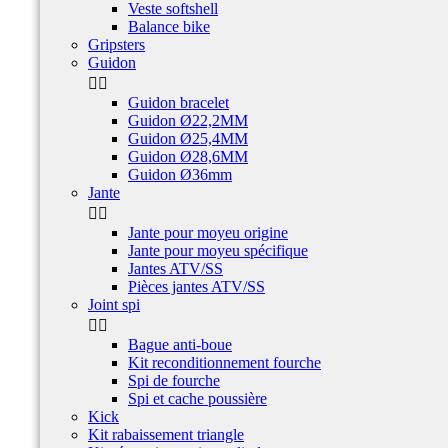
Veste softshell
Balance bike
Gripsters
Guidon


Guidon bracelet
Guidon Ø22,2MM
Guidon Ø25,4MM
Guidon Ø28,6MM
Guidon Ø36mm
Jante


Jante pour moyeu origine
Jante pour moyeu spécifique
Jantes ATV/SS
Pièces jantes ATV/SS
Joint spi


Bague anti-boue
Kit reconditionnement fourche
Spi de fourche
Spi et cache poussière
Kick
Kit rabaissement triangle