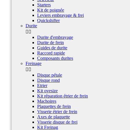
Starters
Kit de poignée
Leviers embrayage & frei
Quickshifter
Durite


Durite d'embrayage
Durite de frein
Guides de durite
Raccord rapide
Composants durites
Freinage


Disque pétale
Disque rond
Etrier
Kit ovesize
Kit réparation étrier de frein
Machoires
Plaquettes de frein
Visserie étrier de frein
Axes de plaquette
Visserie disque de frei
Kit Freinag