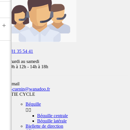
Fox,
batterie
...
+

03 81 35 54 41
Du mardi au samedi
de 09h à 12h - 14h à 18h
Par email
team-cuenin@wanadoo.fr
PARTIE CYCLE
Béquille


Béquille centrale
Béquille latérale
Biellette de direction