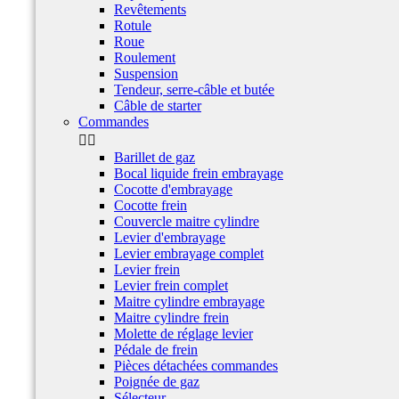
Revêtements
Rotule
Roue
Roulement
Suspension
Tendeur, serre-câble et butée
Câble de starter
Commandes


Barillet de gaz
Bocal liquide frein embrayage
Cocotte d'embrayage
Cocotte frein
Couvercle maitre cylindre
Levier d'embrayage
Levier embrayage complet
Levier frein
Levier frein complet
Maitre cylindre embrayage
Maitre cylindre frein
Molette de réglage levier
Pédale de frein
Pièces détachées commandes
Poignée de gaz
Sélecteur