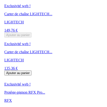
Exclusivité web !
Carter de chaîne LIGHTECH...
LIGHTECH
Prix
149,76 €
Ajouter au panier
Exclusivité web !
Carter de chaîne LIGHTECH...
LIGHTECH
Prix
135,36 €
Ajouter au panier
Exclusivité web !
Protège-pignon RFX Pro...
RFX