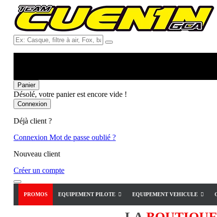
Ex:
Casque,
filtre
à
air,
Fox,
Panier
batterie
Désolé, votre panier est encore vide !
...
Connexion
Déjà client ?
Connexion
Mot de passe oublié ?
Nouveau client
Créer un compte
PROMOS
EQUIPEMENT PILOTE
EQUIPEMENT VEHICULE
LA
BOUTIQU