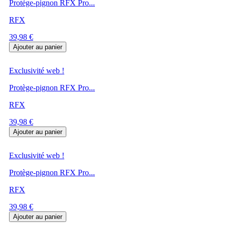
Protège-pignon RFX Pro...
RFX
Prix
39,98 €
Ajouter au panier
Exclusivité web !
Protège-pignon RFX Pro...
RFX
Prix
39,98 €
Ajouter au panier
Exclusivité web !
Protège-pignon RFX Pro...
RFX
Prix
39,98 €
Ajouter au panier