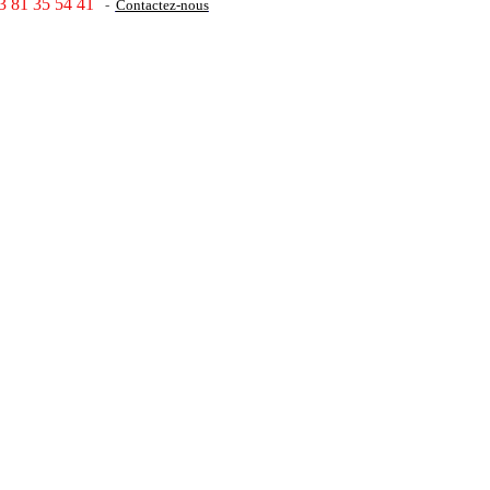
3 81 35 54 41
-
Contactez-nous