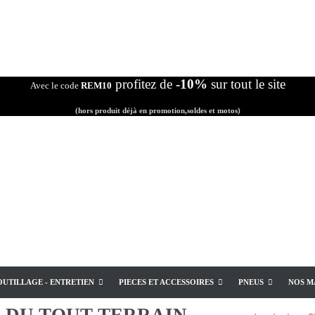
profitez de
-10%
sur tout le site
Avec le code
REM10
(hors produit déjà en promotion,soldes et motos)
OUTILLAGE - ENTRETIEN
PIECES ET ACCESSOIRES
PNEUS
NOS M
E
DU TOUT TERRAIN