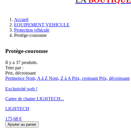
Accueil
EQUIPEMENT VEHICULE
Protection véhicule
Protège-couronne
Protège-couronne
Il y a 37 produits.
Trier par :
Prix, décroissant
Pertinence
Nom, A à Z
Nom, Z à A
Prix, croissant
Prix, décroissant
Exclusivité web !
Carter de chaine LIGHTECH...
LIGHTECH
Prix
175,68 €
Ajouter au panier