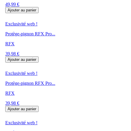
Prix
49,99 €
Ajouter au panier
Exclusivité web !
Protège-pignon RFX Pro...
RFX
Prix
39,98 €
Ajouter au panier
Exclusivité web !
Protège-pignon RFX Pro...
RFX
Prix
39,98 €
Ajouter au panier
Exclusivité web !