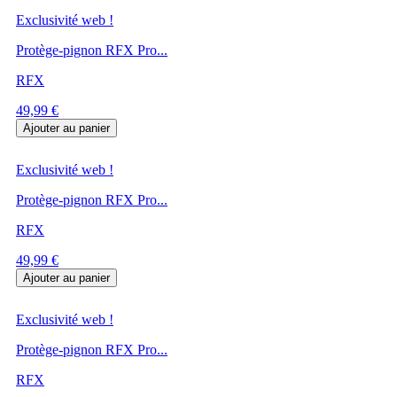
Exclusivité web !
Protège-pignon RFX Pro...
RFX
Prix
49,99 €
Ajouter au panier
Exclusivité web !
Protège-pignon RFX Pro...
RFX
Prix
49,99 €
Ajouter au panier
Exclusivité web !
Protège-pignon RFX Pro...
RFX