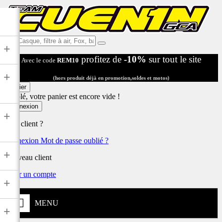
Ex:
+
Casque,
profitez de
-10%
sur tout le site
Avec le code
REM10
filtre
à
+
air,
(hors produit déjà en promotion,soldes et motos)
Fox,
Panier
batterie
Désolé, votre panier est encore vide !
...
Connexion
+
Déjà client ?
Connexion
Mot de passe oublié ?
+
Nouveau client
Créer un compte
+
MENU
+