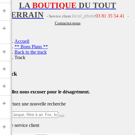
LA
BOUTIQUE
DU TOUT
+
TERRAIN
local_phone
03 81 35 54 41
- Service client
-
Contactez-nous
+
Accueil
** Bons Plans **
+
Back to the track
Track
+
Track
+
Veuillez nous excuser pour le désagrément.
+
Effectuez une nouvelle recherche
Ex:
Casque,
Notre service
client
+
filtre
à