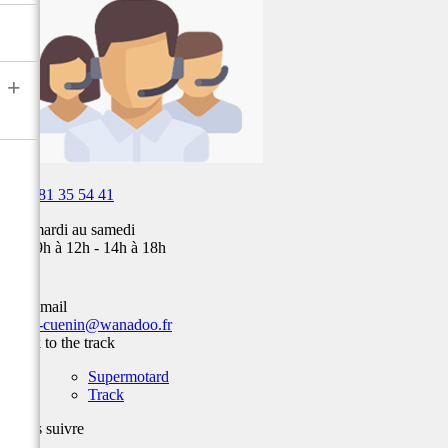
air,
Fox,
batterie
...
+

03 81 35 54 41
Du mardi au samedi
de 09h à 12h - 14h à 18h
Par email
team-cuenin@wanadoo.fr
Back to the track
Supermotard
Track
Nous suivre