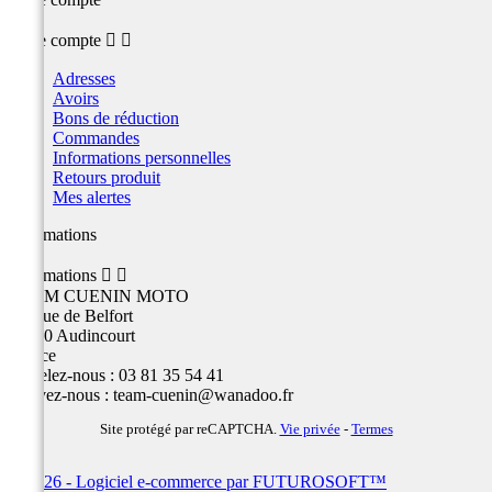
Votre compte


Adresses
Avoirs
Bons de réduction
Commandes
Informations personnelles
Retours produit
Mes alertes
Informations
Informations


TEAM CUENIN MOTO
26 Rue de Belfort
25400 Audincourt
France
Appelez-nous :
03 81 35 54 41
Écrivez-nous :
team-cuenin@wanadoo.fr
Site protégé par reCAPTCHA.
Vie privée
-
Termes
© 2026 - Logiciel e-commerce par FUTUROSOFT™