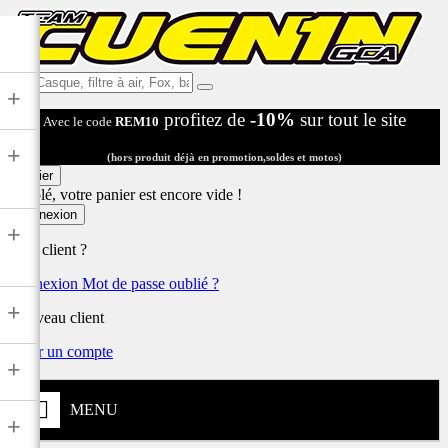
Ex:
+
Casque,
profitez de
-10%
sur tout le site
Avec le code
REM10
filtre
à
+
air,
(hors produit déjà en promotion,soldes et motos)
Fox,
Panier
batterie
Désolé, votre panier est encore vide !
...
Connexion
+
Déjà client ?
Connexion
Mot de passe oublié ?
+
Nouveau client
Créer un compte
+
MENU
+