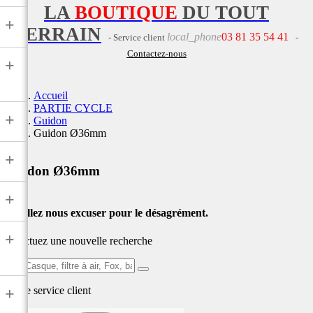
LA
BOUTIQUE
DU TOUT
+
TERRAIN
local_phone
03 81 35 54 41
- Service client
-
Contactez-nous
+
Accueil
PARTIE CYCLE
+
Guidon
Guidon Ø36mm
+
Guidon Ø36mm
+
Veuillez nous excuser pour le désagrément.
+
Effectuez une nouvelle recherche
Ex:
Casque,
Notre service
client
+
filtre
à