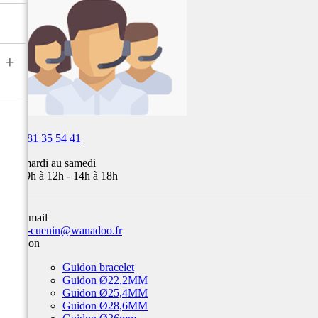
air,
Fox,
batterie
...
+

03 81 35 54 41
Du mardi au samedi
de 09h à 12h - 14h à 18h
Par email
team-cuenin@wanadoo.fr
Guidon
Guidon bracelet
Guidon Ø22,2MM
Guidon Ø25,4MM
Guidon Ø28,6MM