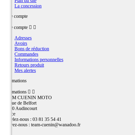
Plan du site
La concession
Votre compte
Votre compte


Adresses
Avoirs
Bons de réduction
Commandes
Informations personnelles
Retours produit
Mes alertes
Informations
Informations


TEAM CUENIN MOTO
26 Rue de Belfort
25400 Audincourt
France
Appelez-nous :
03 81 35 54 41
Écrivez-nous :
team-cuenin@wanadoo.fr