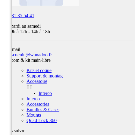

03 81 35 54 41
Du mardi au samedi
de 09h à 12h - 14h à 18h
Par email
team-cuenin@wanadoo.fr
Intercom & kit main-libre
Kits et coque
Support de montag
Accessoire


Interco
Interco
Accessories
Bundles & Cases
Mounts
Quad Lock 360
Nous suivre