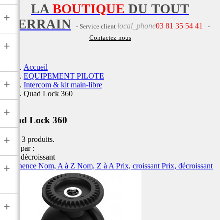
LA
BOUTIQUE
DU TOUT
+
TERRAIN
local_phone
03 81 35 54 41
- Service client
-
Contactez-nous
+
Accueil
EQUIPEMENT PILOTE
+
Intercom & kit main-libre
Quad Lock 360
+
Quad Lock 360
+
Il y a 3 produits.
Trier par :
Prix, décroissant
Pertinence
Nom, A à Z
Nom, Z à A
Prix, croissant
Prix, décroissant
+
+