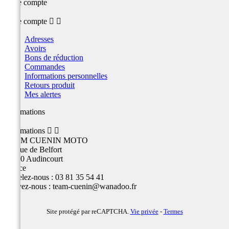
Votre compte
Votre compte


Adresses
Avoirs
Bons de réduction
Commandes
Informations personnelles
Retours produit
Mes alertes
Informations
Informations


TEAM CUENIN MOTO
26 Rue de Belfort
25400 Audincourt
France
Appelez-nous :
03 81 35 54 41
Écrivez-nous :
team-cuenin@wanadoo.fr
Site protégé par reCAPTCHA.
Vie privée
-
Termes