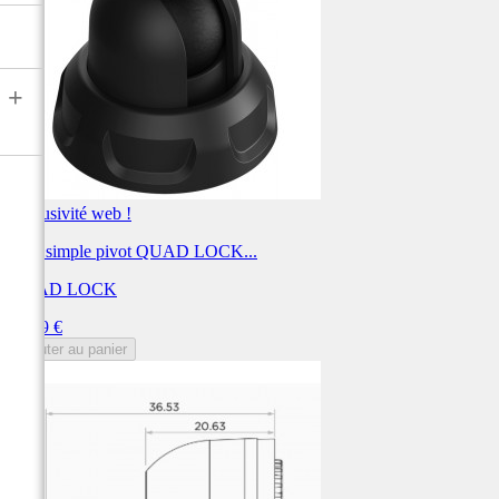
+
Exclusivité web !
Bras simple pivot QUAD LOCK...
QUAD LOCK
Prix
14,99 €
Ajouter au panier