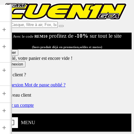
Ex:
+
Casque,
profitez de
-10%
sur tout le site
Avec le code
REM10
filtre
à
+
air,
(hors produit déjà en promotion,soldes et motos)
Fox,
Panier
batterie
Désolé, votre panier est encore vide !
...
Connexion
+
Déjà client ?
Connexion
Mot de passe oublié ?
+
Nouveau client
Créer un compte
+
MENU
+