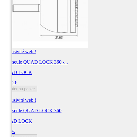
Exclusivité web !
Tête seule QUAD LOCK 360 -...
QUAD LOCK
Prix
10,00 €
Ajouter au panier
Exclusivité web !
Tête seule QUAD LOCK 360
QUAD LOCK
Prix
8,00 €