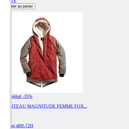
Prix
99,90 €
Ajouter au panier
Prix réduit
-35%
MANTEAU MAGNITUDE FEMME FOX...
FOX
Départ 48H-72H