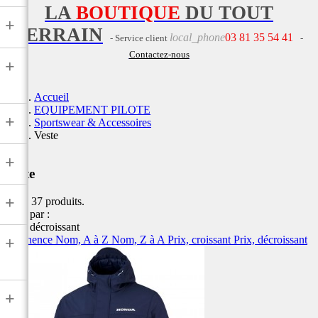
LA
BOUTIQUE
DU TOUT
+
TERRAIN
local_phone
03 81 35 54 41
- Service client
-
Contactez-nous
+
Accueil
EQUIPEMENT PILOTE
+
Sportswear & Accessoires
Veste
+
Veste
+
Il y a 37 produits.
Trier par :
Prix, décroissant
Pertinence
Nom, A à Z
Nom, Z à A
Prix, croissant
Prix, décroissant
+
+