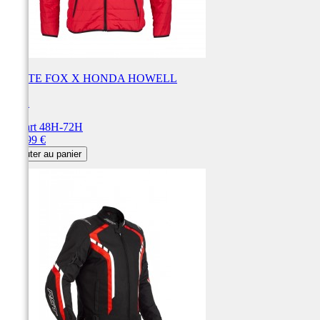
VESTE FOX X HONDA HOWELL
FOX
Départ 48H-72H
Prix
139,99 €
Ajouter au panier