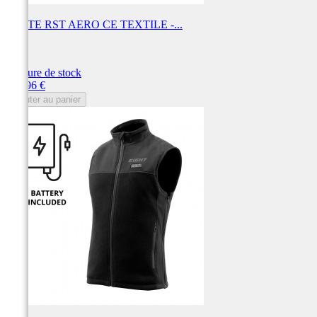
VESTE RST AERO CE TEXTILE -...
RST
Rupture de stock
Prix
109,96 €
Ajouter au panier