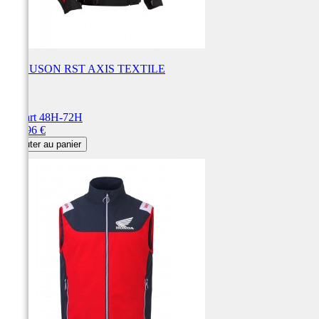
BLOUSON RST AXIS TEXTILE
RST
Départ 48H-72H
Prix
139,96 €
Ajouter au panier