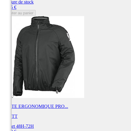
Rupture de stock
Prix
99,95 €
Ajouter au panier
VESTE ERGONOMIQUE PRO...
SCOTT
Départ 48H-72H