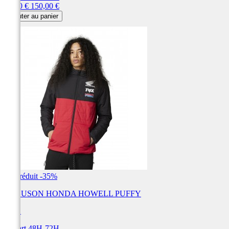
Prix
Prix
97,50 €
150,00 €
de
Ajouter au panier
base
Prix réduit
-35%
BLOUSON HONDA HOWELL PUFFY
FOX
Départ 48H-72H