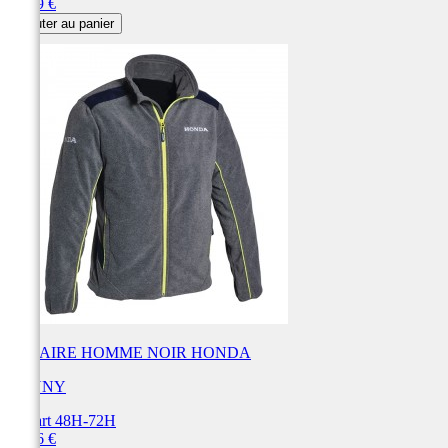
Prix
79,99 €
Ajouter au panier
POLAIRE HOMME NOIR HONDA
KENNY
Départ 48H-72H
Prix
79,96 €