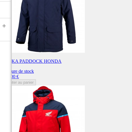
+
PARKA PADDOCK HONDA
Rupture de stock
Prix
185,00 €
Ajouter au panier