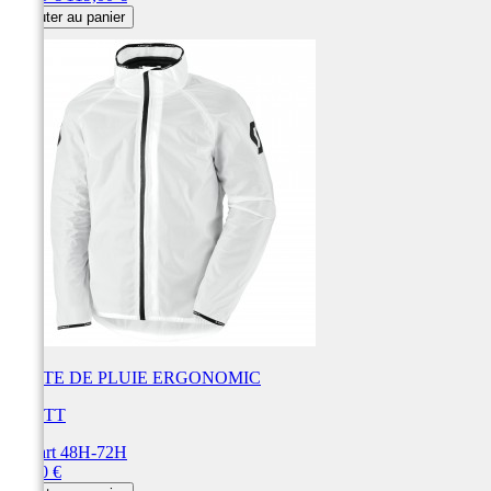
de
Ajouter au panier
base
VESTE DE PLUIE ERGONOMIC
SCOTT
Départ 48H-72H
Prix
74,90 €