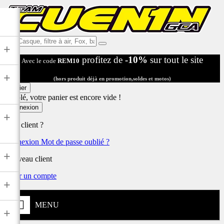
Ex:
+
Casque,
profitez de
-10%
sur tout le site
Avec le code
REM10
filtre
à
+
air,
(hors produit déjà en promotion,soldes et motos)
Fox,
Panier
batterie
Désolé, votre panier est encore vide !
...
Connexion
+
Déjà client ?
Connexion
Mot de passe oublié ?
+
Nouveau client
Créer un compte
+
MENU
+