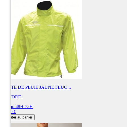
VESTE DE PLUIE JAUNE FLUO...
OXFORD
Départ 48H-72H
Prix
39,90 €
Ajouter au panier