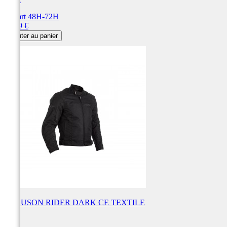
Départ 48H-72H
Prix
99,99 €
Ajouter au panier
BLOUSON RIDER DARK CE TEXTILE
RST