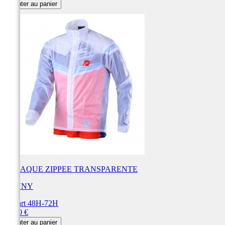
de
Ajouter au panier
base
CASAQUE ZIPPEE TRANSPARENTE
KENNY
Départ 48H-72H
Prix
52,00 €
Ajouter au panier