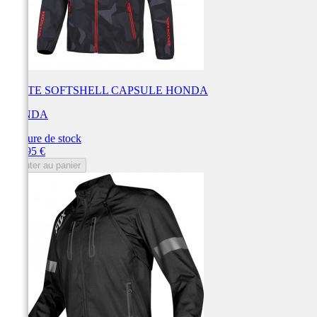
VESTE SOFTSHELL CAPSULE HONDA
HONDA
Rupture de stock
Prix
149,95 €
Ajouter au panier