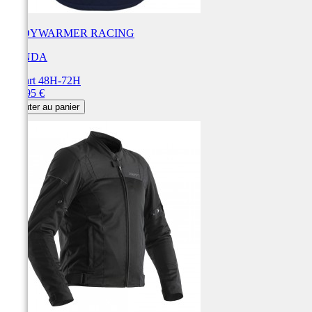
BODYWARMER RACING
HONDA
Départ 48H-72H
Prix
119,95 €
Ajouter au panier