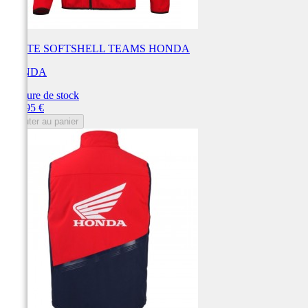
VESTE SOFTSHELL TEAMS HONDA
HONDA
Rupture de stock
Prix
119,95 €
Ajouter au panier