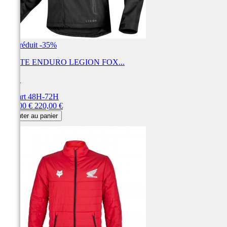
Prix réduit
-35%
VESTE ENDURO LEGION FOX...
FOX
Départ 48H-72H
Prix
Prix
143,00 €
220,00 €
de
Ajouter au panier
base