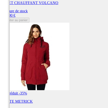
GILET CHAUFFANT VOLCANO
Rupture de stock
Prix
109,90 €
Ajouter au panier
Prix réduit
-35%
VESTE METRICK