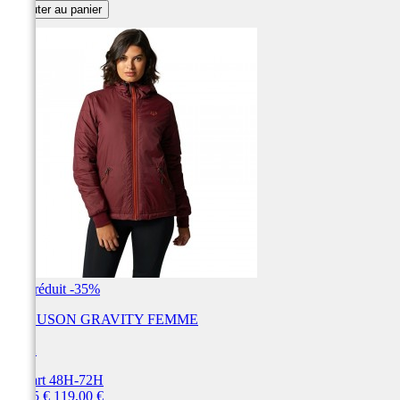
Ajouter au panier
Prix réduit
-35%
BLOUSON GRAVITY FEMME
FOX
Départ 48H-72H
Prix
Prix
77,35 €
119,00 €