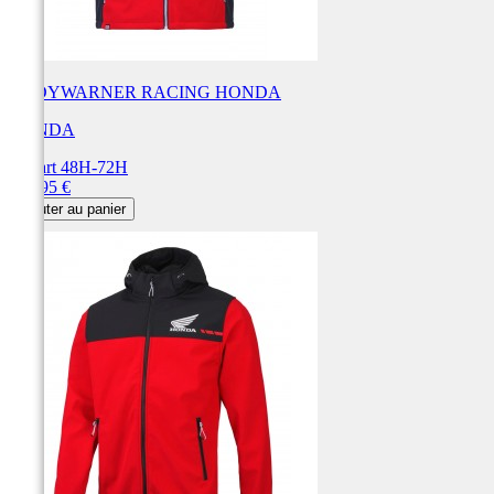
BODYWARNER RACING HONDA
HONDA
Départ 48H-72H
Prix
119,95 €
Ajouter au panier