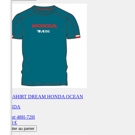
base
TEE-SHIRT DREAM HONDA OCEAN
HONDA
Départ 48H-72H
Prix
42,00 €
Ajouter au panier