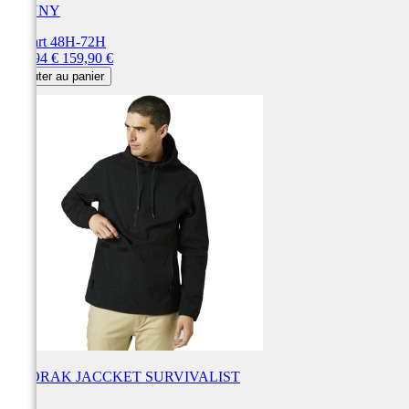
KENNY
Départ 48H-72H
Prix
Prix
103,94 €
159,90 €
de
Ajouter au panier
base
ANORAK JACCKET SURVIVALIST
FOX