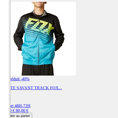
Prix réduit
-40%
VESTE SAVANT TRACK FOX...
FOX
Départ 48H-72H
Prix
Prix
48,00 €
80,00 €
de
Ajouter au panier