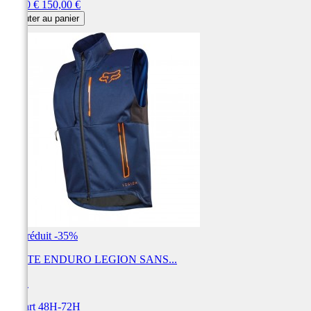
Prix
Prix
97,50 €
150,00 €
de
Ajouter au panier
base
Prix réduit
-35%
VESTE ENDURO LEGION SANS...
FOX
Départ 48H-72H