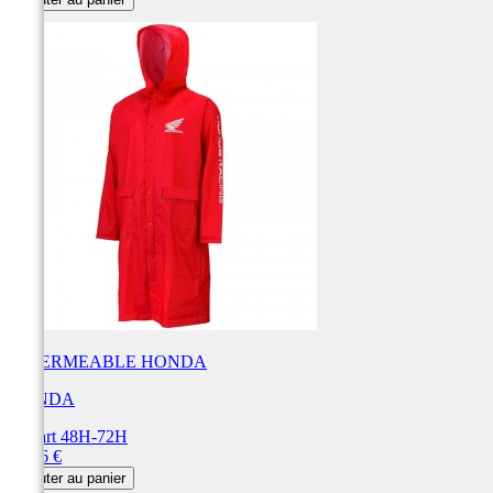
base
IMPERMEABLE HONDA
HONDA
Départ 48H-72H
Prix
49,96 €
Ajouter au panier