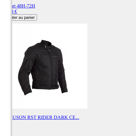
Départ 48H-72H
Prix
99,99 €
Ajouter au panier
BLOUSON RST RIDER DARK CE...
RST