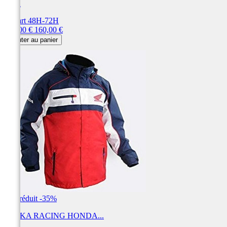
FOX
Départ 48H-72H
Prix
Prix
104,00 €
160,00 €
de
Ajouter au panier
base
Prix réduit
-35%
PARKA RACING HONDA...