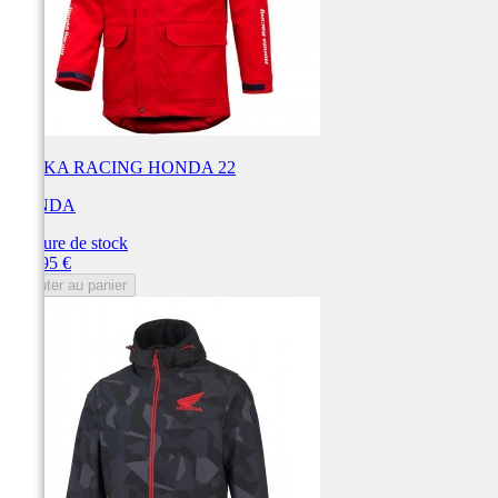
PARKA RACING HONDA 22
HONDA
Rupture de stock
Prix
179,95 €
Ajouter au panier