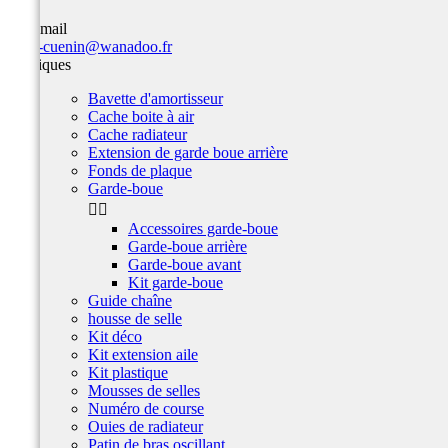
Par email
team-cuenin@wanadoo.fr
Plastiques
Bavette d'amortisseur
Cache boite à air
Cache radiateur
Extension de garde boue arrière
Fonds de plaque
Garde-boue


Accessoires garde-boue
Garde-boue arrière
Garde-boue avant
Kit garde-boue
Guide chaîne
housse de selle
Kit déco
Kit extension aile
Kit plastique
Mousses de selles
Numéro de course
Ouies de radiateur
Patin de bras oscillant