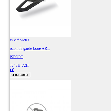
Exclusivité web !
Extension de garde-boue AR...
POLISPORT
Départ 48H-72H
Prix
28,00 €
Ajouter au panier