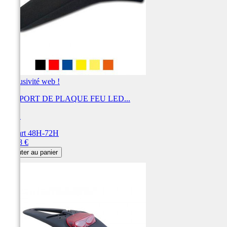
Exclusivité web !
SUPPORT DE PLAQUE FEU LED...
UFO
Départ 48H-72H
Prix
55,08 €
Ajouter au panier