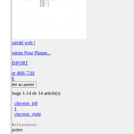
Exclusivité web !
Extensions Pour Plaque...
POLISPORT
Départ 48H-72H
Prix
5,99 €
Ajouter au panier
Affichage 1-14 de 14 article(s)
chevron_left
1
chevron_right
Filtres
(14 produits)
Catégories