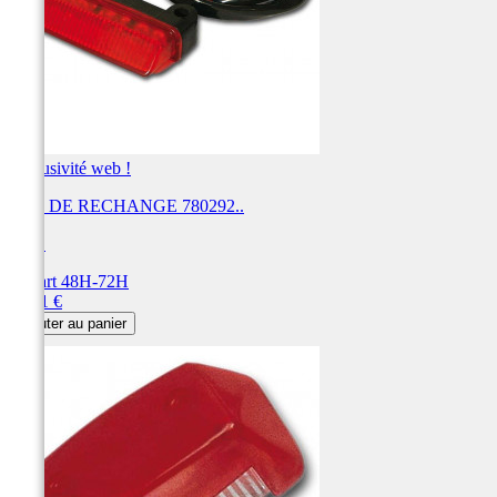
Exclusivité web !
LED DE RECHANGE 780292..
UFO
Départ 48H-72H
Prix
35,41 €
Ajouter au panier