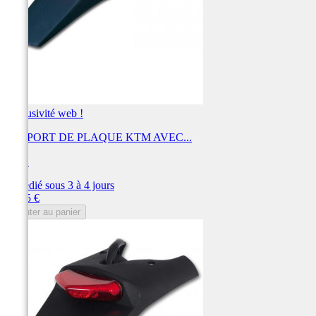
Exclusivité web !
SUPPORT DE PLAQUE KTM AVEC...
UFO
Expédié sous 3 à 4 jours
Prix
59,65 €
Ajouter au panier