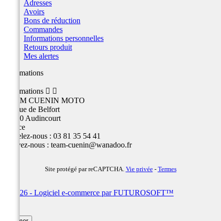
Adresses
Avoirs
Bons de réduction
Commandes
Informations personnelles
Retours produit
Mes alertes
Informations
Informations


TEAM CUENIN MOTO
26 Rue de Belfort
25400 Audincourt
France
Appelez-nous :
03 81 35 54 41
Écrivez-nous :
team-cuenin@wanadoo.fr
Site protégé par reCAPTCHA.
Vie privée
-
Termes
© 2026 - Logiciel e-commerce par FUTUROSOFT™
×
Fermer