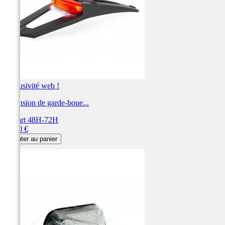
Exclusivité web !
Extension de garde-boue...
Départ 48H-72H
Prix
40,00 €
Ajouter au panier