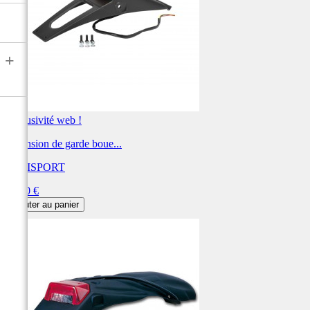
+
Exclusivité web !
Extension de garde boue...
POLISPORT
Prix
61,00 €
Ajouter au panier