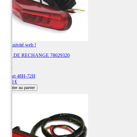
Exclusivité web !
LED DE RECHANGE 78029320
UFO
Départ 48H-72H
Prix
36,40 €
Ajouter au panier