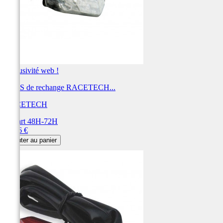
Exclusivité web !
LEDS de rechange RACETECH...
RACETECH
Départ 48H-72H
Prix
38,16 €
Ajouter au panier