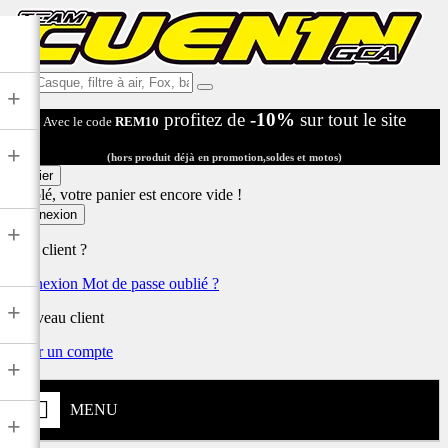
Ex:
+
Casque,
profitez de
-10%
sur tout le site
Avec le code
REM10
filtre
à
+
air,
(hors produit déjà en promotion,soldes et motos)
Fox,
Panier
batterie
Désolé, votre panier est encore vide !
...
Connexion
+
Déjà client ?
Connexion
Mot de passe oublié ?
+
Nouveau client
Créer un compte
+
MENU
+