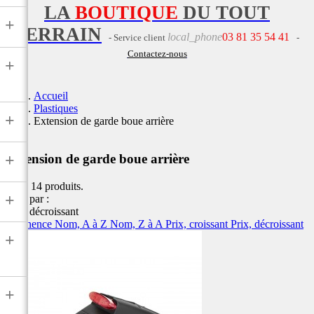
LA
BOUTIQUE
DU TOUT
+
TERRAIN
local_phone
03 81 35 54 41
- Service client
-
Contactez-nous
+
Accueil
Plastiques
+
Extension de garde boue arrière
+
Extension de garde boue arrière
Il y a 14 produits.
+
Trier par :
Prix, décroissant
Pertinence
Nom, A à Z
Nom, Z à A
Prix, croissant
Prix, décroissant
+
+