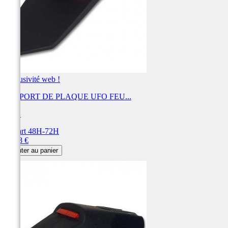
Exclusivité web !
SUPPORT DE PLAQUE UFO FEU...
UFO
Départ 48H-72H
Prix
55,08 €
Ajouter au panier