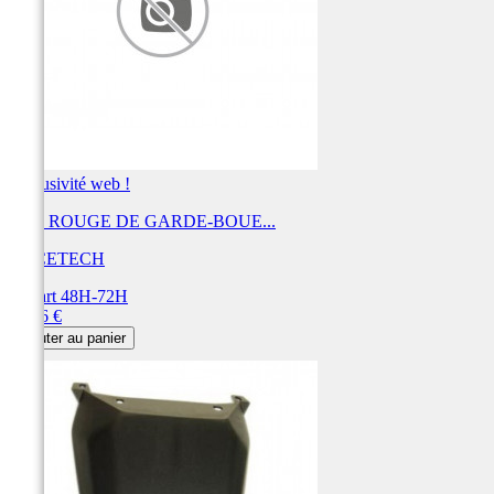
Exclusivité web !
LED ROUGE DE GARDE-BOUE...
RACETECH
Départ 48H-72H
Prix
25,76 €
Ajouter au panier