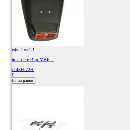
Exclusivité web !
Bavette arrière Bihr MBK...
Départ 48H-72H
Prix
9,95 €
Ajouter au panier