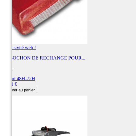
Exclusivité web !
CABOCHON DE RECHANGE POUR...
UFO
Départ 48H-72H
Prix
35,41 €
Ajouter au panier