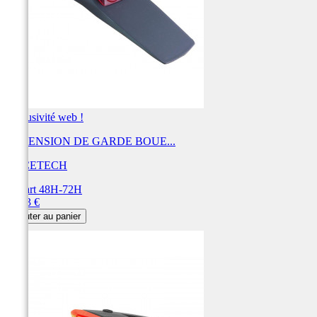
Exclusivité web !
EXTENSION DE GARDE BOUE...
RACETECH
Départ 48H-72H
Prix
43,33 €
Ajouter au panier