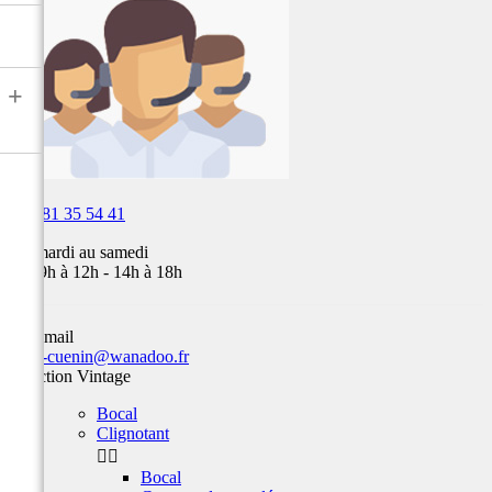
air,
Fox,
batterie
...
+

03 81 35 54 41
Du mardi au samedi
de 09h à 12h - 14h à 18h
Par email
team-cuenin@wanadoo.fr
Sélection Vintage
Bocal
Clignotant


Bocal