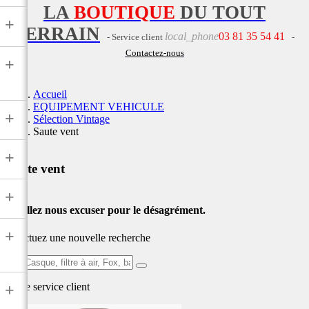
LA
BOUTIQUE
DU TOUT
+
TERRAIN
local_phone
03 81 35 54 41
- Service client
-
Contactez-nous
+
Accueil
EQUIPEMENT VEHICULE
+
Sélection Vintage
Saute vent
+
Saute vent
+
Veuillez nous excuser pour le désagrément.
+
Effectuez une nouvelle recherche
Ex:
Casque,
Notre service
client
+
filtre
à