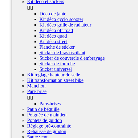
Kit déco et stickers


Déco de jante
Kit déco cyclo-scooter
Kit déco grille de radiateur
Kit déco off-road
Kit déco quad
Kit déco street
Planche de sticker
Sticker de bras oscillant
Sticker de couvercle d'embrayage
Sticker de fourche
Sticker universel
Kit réglage hauteur de selle
Kit transformation street bike
Manchon
Pare-brise


Pare-brises
Patin de béquille
Poignée de maintien
Pontets de guidon
Réglage pré-contrainte
Réhausse de guidon
Saute vent