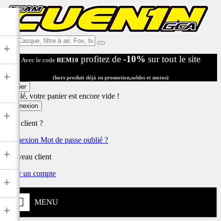
Ex:
+
Casque,
profitez de
-10%
sur tout le site
Avec le code
REM10
filtre
à
+
air,
(hors produit déjà en promotion,soldes et motos)
Fox,
Panier
batterie
Désolé, votre panier est encore vide !
...
Connexion
+
Déjà client ?
Connexion
Mot de passe oublié ?
+
Nouveau client
Créer un compte
+
MENU
+