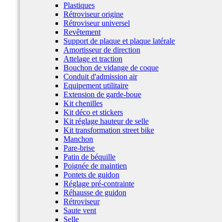
Plastiques
Rétroviseur origine
Rétroviseur universel
Revêtement
Support de plaque et plaque latérale
Amortisseur de direction
Attelage et traction
Bouchon de vidange de coque
Conduit d'admission air
Equipement utilitaire
Extension de garde-boue
Kit chenilles
Kit déco et stickers
Kit réglage hauteur de selle
Kit transformation street bike
Manchon
Pare-brise
Patin de béquille
Poignée de maintien
Pontets de guidon
Réglage pré-contrainte
Réhausse de guidon
Rétroviseur
Saute vent
Selle