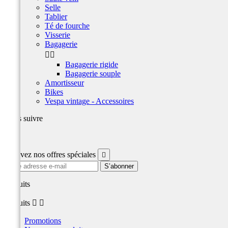
Selle
Tablier
Té de fourche
Visserie
Bagagerie


Bagagerie rigide
Bagagerie souple
Amortisseur
Bikes
Vespa vintage - Accessoires
Nous suivre
Facebook
Recevez nos offres spéciales

produits
produits


Promotions