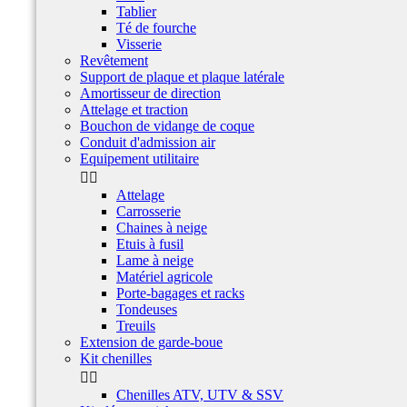
Tablier
Té de fourche
Visserie
Revêtement
Support de plaque et plaque latérale
Amortisseur de direction
Attelage et traction
Bouchon de vidange de coque
Conduit d'admission air
Equipement utilitaire


Attelage
Carrosserie
Chaines à neige
Etuis à fusil
Lame à neige
Matériel agricole
Porte-bagages et racks
Tondeuses
Treuils
Extension de garde-boue
Kit chenilles


Chenilles ATV, UTV & SSV