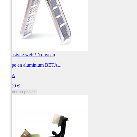
Exclusivité web !
Nouveau
Rampe en aluminium BETA...
BETA
Prix
276,00 €
Ajouter au panier