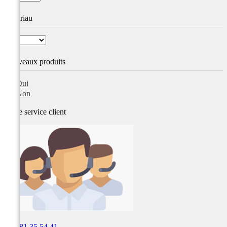
Matériau
Nouveaux produits
Oui
Non
Notre service
client

03 81 35 54 41