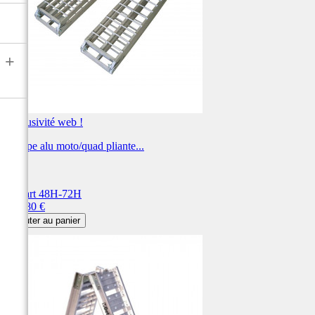
+
Exclusivité web !
Rampe alu moto/quad pliante...
ART
Départ 48H-72H
Prix
286,80 €
Ajouter au panier