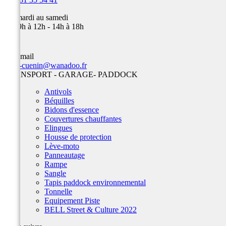
Du mardi au samedi
de 09h à 12h - 14h à 18h
Par email
team-cuenin@wanadoo.fr
TRANSPORT - GARAGE- PADDOCK
Antivols
Béquilles
Bidons d'essence
Couvertures chauffantes
Elingues
Housse de protection
Lève-moto
Panneautage
Rampe
Sangle
Tapis paddock environnemental
Tonnelle
Equipement Piste
BELL Street & Culture 2022