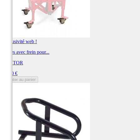
Exclusivité web !
Roues avec frein pour...
VECTOR
Prix
64,80 €
Ajouter au panier