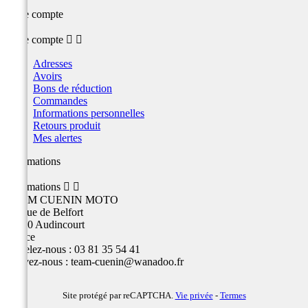
Votre compte
Votre compte


Adresses
Avoirs
Bons de réduction
Commandes
Informations personnelles
Retours produit
Mes alertes
Informations
Informations


TEAM CUENIN MOTO
26 Rue de Belfort
25400 Audincourt
France
Appelez-nous :
03 81 35 54 41
Écrivez-nous :
team-cuenin@wanadoo.fr
Site protégé par reCAPTCHA.
Vie privée
-
Termes