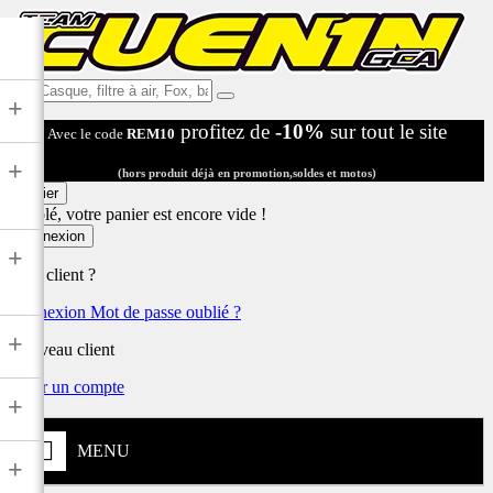
Ex:
+
Casque,
profitez de
-10%
sur tout le site
Avec le code
REM10
filtre
à
+
air,
(hors produit déjà en promotion,soldes et motos)
Fox,
Panier
batterie
Désolé, votre panier est encore vide !
...
Connexion
+
Déjà client ?
Connexion
Mot de passe oublié ?
+
Nouveau client
Créer un compte
+
MENU
+