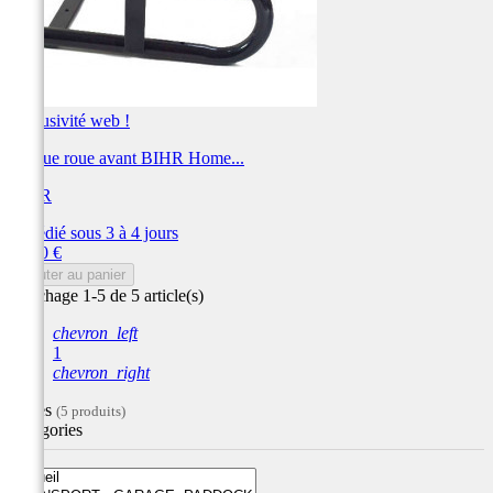
Exclusivité web !
Bloque roue avant BIHR Home...
BIHR
Expédié sous 3 à 4 jours
Prix
31,80 €
Ajouter au panier
Affichage 1-5 de 5 article(s)
chevron_left
1
chevron_right
Filtres
(5 produits)
Catégories