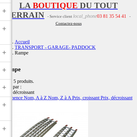
LA
BOUTIQUE
DU TOUT
+
TERRAIN
local_phone
03 81 35 54 41
- Service client
-
Contactez-nous
+
Accueil
TRANSPORT - GARAGE- PADDOCK
+
Rampe
+
Rampe
Il y a 5 produits.
+
Trier par :
Prix, décroissant
Pertinence
Nom, A à Z
Nom, Z à A
Prix, croissant
Prix, décroissant
+
+