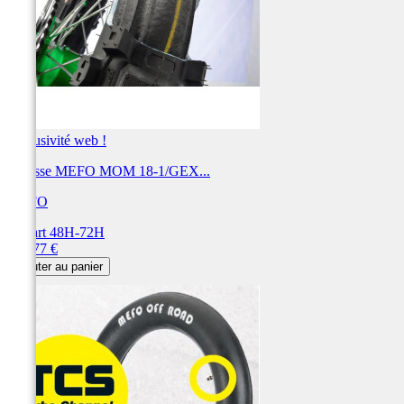
Exclusivité web !
Mousse MEFO MOM 18-1/GEX...
MEFO
Départ 48H-72H
Prix
167,77 €
Ajouter au panier