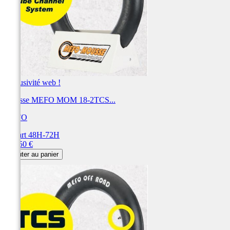
Exclusivité web !
Mousse MEFO MOM 18-2TCS...
MEFO
Départ 48H-72H
Prix
163,50 €
Ajouter au panier