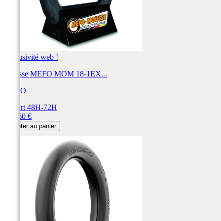
Exclusivité web !
Mousse MEFO MOM 18-1EX...
MEFO
Départ 48H-72H
Prix
153,60 €
Ajouter au panier