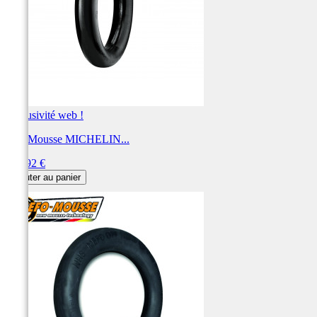
Exclusivité web !
BIB Mousse MICHELIN...
Prix
154,92 €
Ajouter au panier