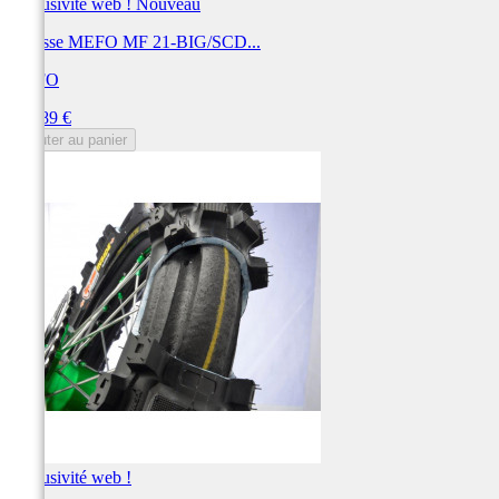
Exclusivité web !
Nouveau
Mousse MEFO MF 21-BIG/SCD...
MEFO
Prix
128,89 €
Ajouter au panier
Exclusivité web !