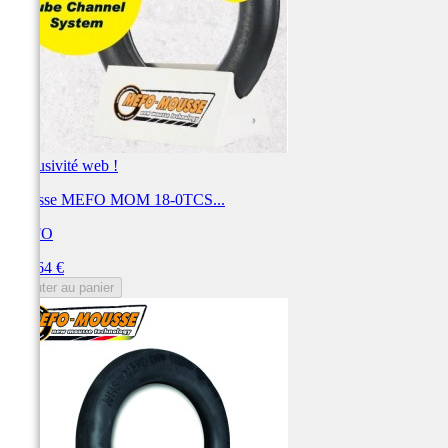
Exclusivité web !
Mousse MEFO MOM 18-0TCS...
MEFO
Prix
161,64 €
Ajouter au panier