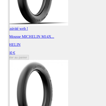
Exclusivité web !
BIB Mousse MICHELIN M14X...
MICHELIN
Prix
153,60 €
Ajouter au panier