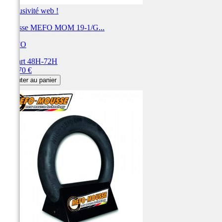
Exclusivité web !
Mousse MEFO MOM 19-1/G...
MEFO
Départ 48H-72H
Prix
131,70 €
Ajouter au panier