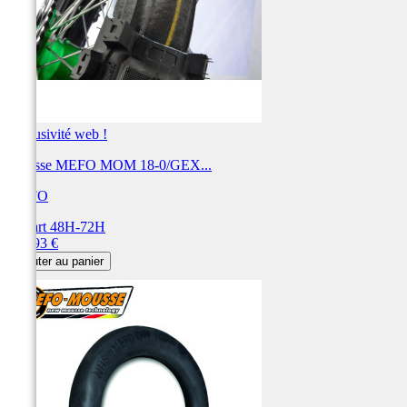
Exclusivité web !
Mousse MEFO MOM 18-0/GEX...
MEFO
Départ 48H-72H
Prix
160,93 €
Ajouter au panier