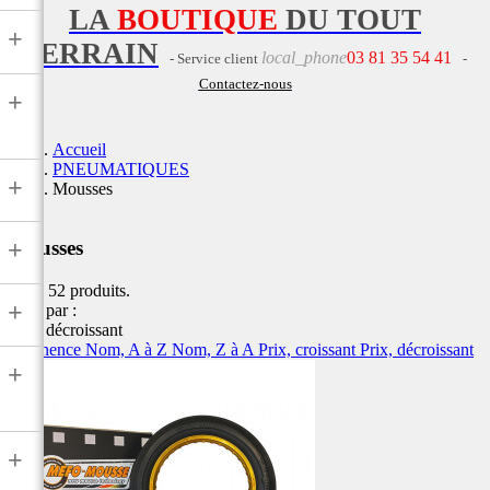
LA
BOUTIQUE
DU TOUT
+
TERRAIN
local_phone
03 81 35 54 41
- Service client
-
Contactez-nous
+
Accueil
PNEUMATIQUES
+
Mousses
+
Mousses
Il y a 52 produits.
+
Trier par :
Prix, décroissant
Pertinence
Nom, A à Z
Nom, Z à A
Prix, croissant
Prix, décroissant
+
+