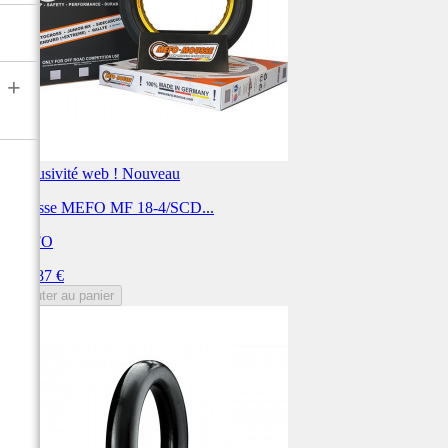
+
Exclusivité web !
Nouveau
Mousse MEFO MF 18-4/SCD...
MEFO
Prix
179,87 €
Ajouter au panier