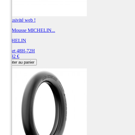
Exclusivité web !
BIB Mousse MICHELIN...
MICHELIN
Départ 48H-72H
Prix
145,92 €
Ajouter au panier