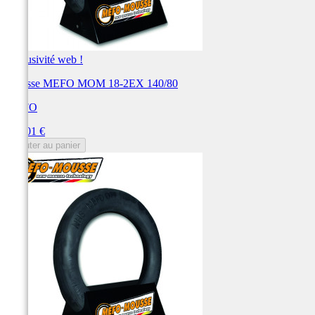
Exclusivité web !
Mousse MEFO MOM 18-2EX 140/80
MEFO
Prix
152,01 €
Ajouter au panier