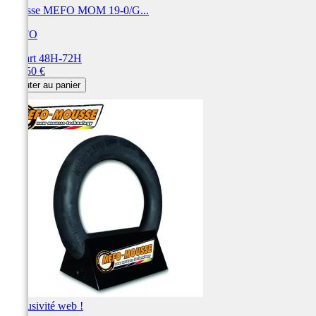
Mousse MEFO MOM 19-0/G...
MEFO
Départ 48H-72H
Prix
128,50 €
Ajouter au panier
Exclusivité web !