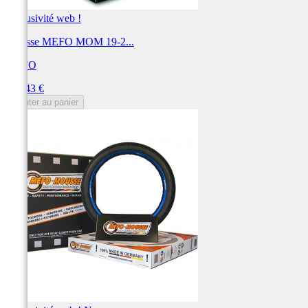
Exclusivité web !
Mousse MEFO MOM 19-2...
MEFO
Prix
131,43 €
Ajouter au panier