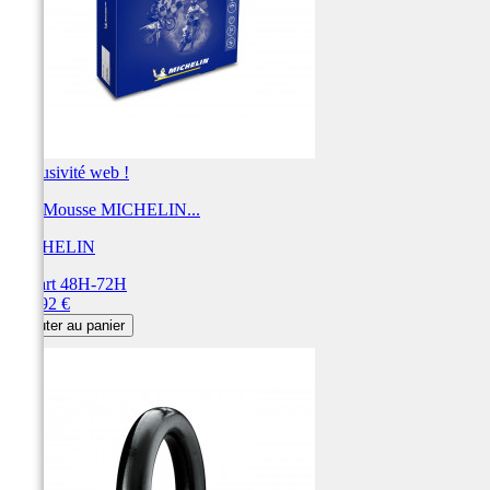
Exclusivité web !
BIB Mousse MICHELIN...
MICHELIN
Départ 48H-72H
Prix
154,92 €
Ajouter au panier