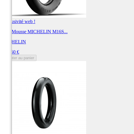
Exclusivité web !
BIB Mousse MICHELIN M16S...
MICHELIN
Prix
144,60 €
Ajouter au panier