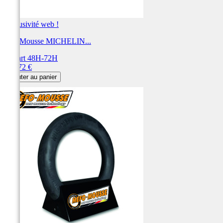
Exclusivité web !
BIB Mousse MICHELIN...
Départ 48H-72H
Prix
141,72 €
Ajouter au panier