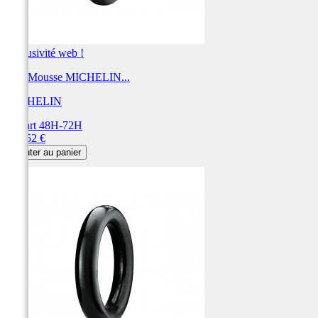
Exclusivité web !
BIB Mousse MICHELIN...
MICHELIN
Départ 48H-72H
Prix
152,52 €
Ajouter au panier