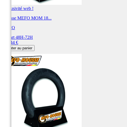
Exclusivité web !
Mousse MEFO MOM 18...
MEFO
Départ 48H-72H
Prix
136,44 €
Ajouter au panier