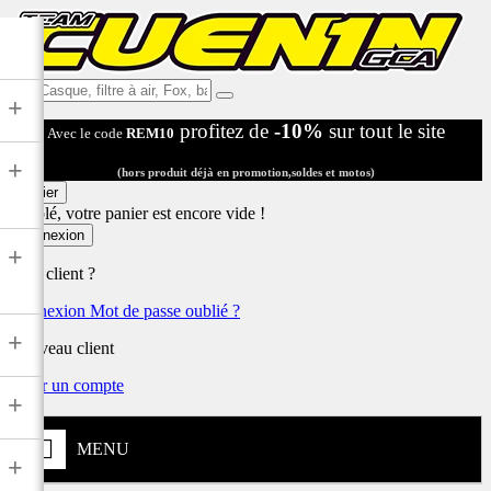
Ex:
+
Casque,
profitez de
-10%
sur tout le site
Avec le code
REM10
filtre
à
+
air,
(hors produit déjà en promotion,soldes et motos)
Fox,
Panier
batterie
Désolé, votre panier est encore vide !
...
Connexion
+
Déjà client ?
Connexion
Mot de passe oublié ?
+
Nouveau client
Créer un compte
+
MENU
+