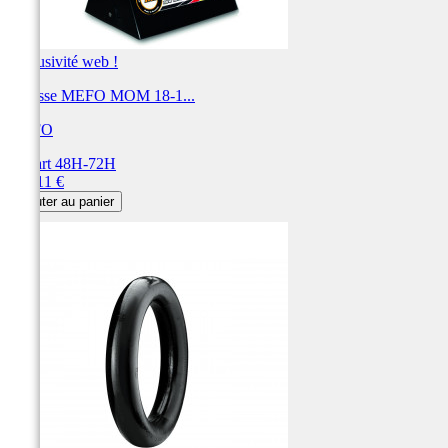
Exclusivité web !
Mousse MEFO MOM 18-1...
MEFO
Départ 48H-72H
Prix
146,11 €
Ajouter au panier