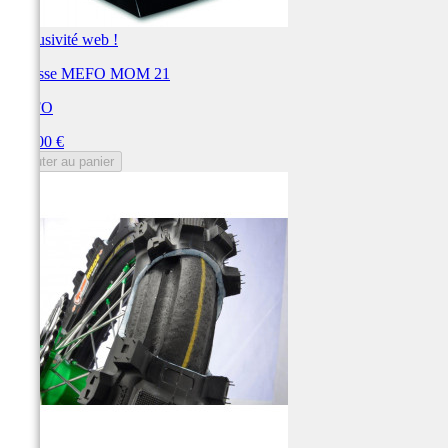
Exclusivité web !
Mousse MEFO MOM 21
MEFO
Prix
135,00 €
Ajouter au panier