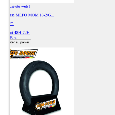
Exclusivité web !
Mousse MEFO MOM 18-2/G...
MEFO
Départ 48H-72H
Prix
138,10 €
Ajouter au panier