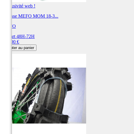
Exclusivité web !
Mousse MEFO MOM 18-3...
MEFO
Départ 48H-72H
Prix
140,90 €
Ajouter au panier