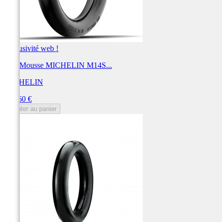
Exclusivité web !
BIB Mousse MICHELIN M14S...
MICHELIN
Prix
153,60 €
Ajouter au panier