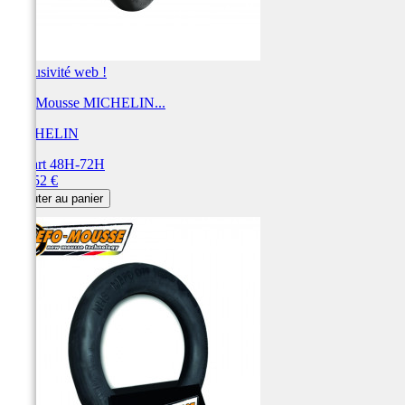
Exclusivité web !
BIB Mousse MICHELIN...
MICHELIN
Départ 48H-72H
Prix
152,52 €
Ajouter au panier