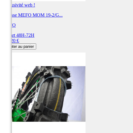
Exclusivité web !
Mousse MEFO MOM 19-2/G...
MEFO
Départ 48H-72H
Prix
133,20 €
Ajouter au panier