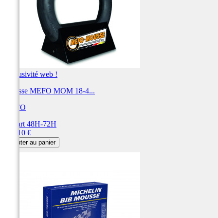
Exclusivité web !
Mousse MEFO MOM 18-4...
MEFO
Départ 48H-72H
Prix
160,10 €
Ajouter au panier