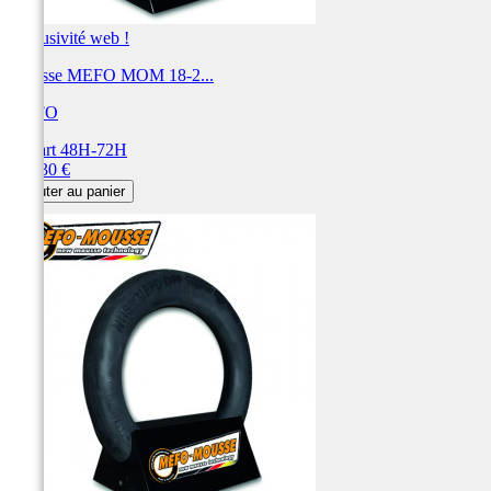
Exclusivité web !
Mousse MEFO MOM 18-2...
MEFO
Départ 48H-72H
Prix
135,30 €
Ajouter au panier