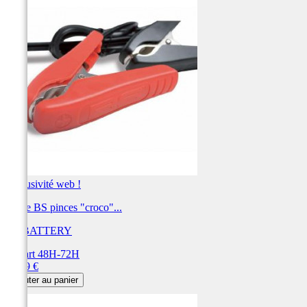
Exclusivité web !
Cable BS pinces "croco"...
BS BATTERY
Départ 48H-72H
Prix
15,49 €
Ajouter au panier