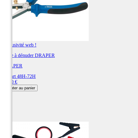
Exclusivité web !
Pince à dénuder DRAPER
DRAPER
Départ 48H-72H
Prix
37,20 €
Ajouter au panier