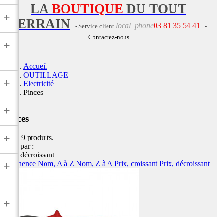
LA
BOUTIQUE
DU TOUT
+
TERRAIN
local_phone
03 81 35 54 41
- Service client
-
Contactez-nous
+
Accueil
OUTILLAGE
+
Electricité
Pinces
+
Pinces
+
Il y a 9 produits.
Trier par :
Prix, décroissant
Pertinence
Nom, A à Z
Nom, Z à A
Prix, croissant
Prix, décroissant
+
+