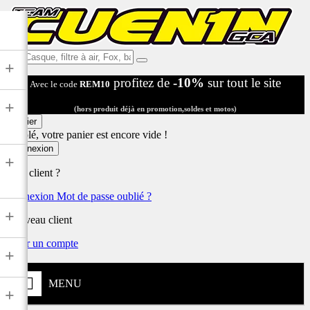
Ex:
+
Casque,
profitez de
-10%
sur tout le site
Avec le code
REM10
filtre
à
+
air,
(hors produit déjà en promotion,soldes et motos)
Fox,
Panier
batterie
Désolé, votre panier est encore vide !
...
Connexion
+
Déjà client ?
Connexion
Mot de passe oublié ?
+
Nouveau client
Créer un compte
+
MENU
+