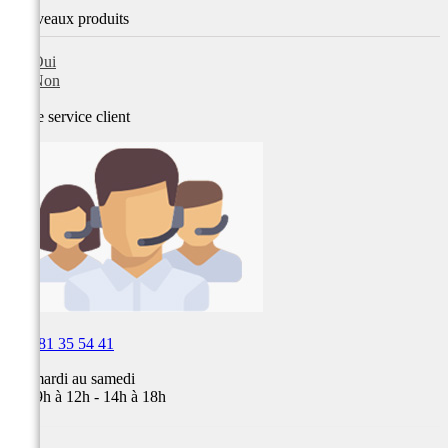
Nouveaux produits
Oui
Non
Notre service
client

03 81 35 54 41
Du mardi au samedi
de 09h à 12h - 14h à 18h