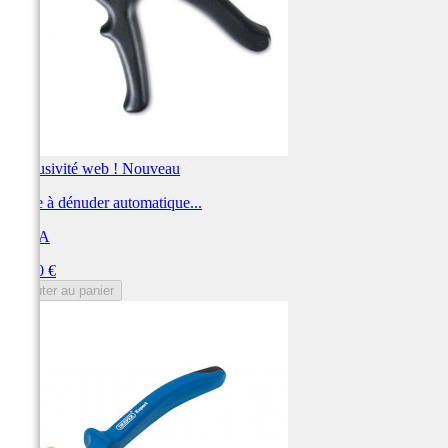
Exclusivité web !
Nouveau
Pince à dénuder automatique...
BETA
Prix
57,60 €
Ajouter au panier