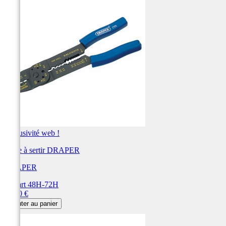
Exclusivité web !
Pince à sertir DRAPER
DRAPER
Départ 48H-72H
Prix
19,20 €
Ajouter au panier