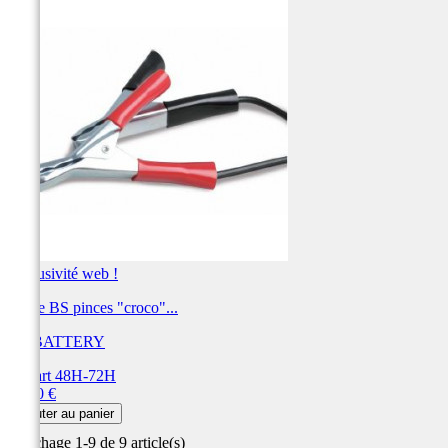
Exclusivité web !
Cable BS pinces "croco"...
BS BATTERY
Départ 48H-72H
Prix
14,50 €
Ajouter au panier
Affichage 1-9 de 9 article(s)