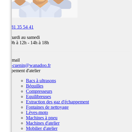

03 81 35 54 41
Du mardi au samedi
de 09h à 12h - 14h à 18h
Par email
team-cuenin@wanadoo.fr
Equipement d'atelier
Bacs à ultrasons
Béquilles
Compresseurs
Equilibreuses
Extraction des gaz d'échappement
Fontaines de nettoyage
Lèves-moto
Machines à pneu
Machines d'atelier
Mobilier d'atelier