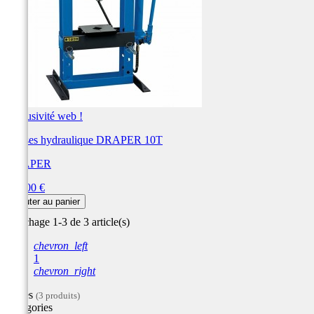
Exclusivité web !
Presses hydraulique DRAPER 10T
DRAPER
Prix
960,00 €
Ajouter au panier
Affichage 1-3 de 3 article(s)
chevron_left
1
chevron_right
Filtres
(3 produits)
Catégories