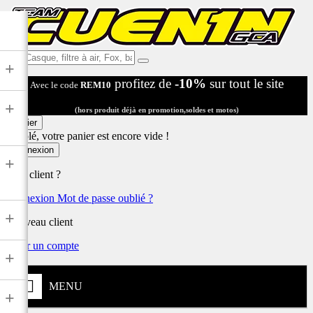
Ex:
+
Casque,
profitez de
-10%
sur tout le site
Avec le code
REM10
filtre
à
+
air,
(hors produit déjà en promotion,soldes et motos)
Fox,
Panier
batterie
Désolé, votre panier est encore vide !
...
Connexion
+
Déjà client ?
Connexion
Mot de passe oublié ?
+
Nouveau client
Créer un compte
+
MENU
+