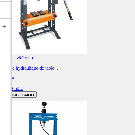
+
Exclusivité web !
Presse hydraulique de table...
BETA
Prix
1 198,50 €
Ajouter au panier