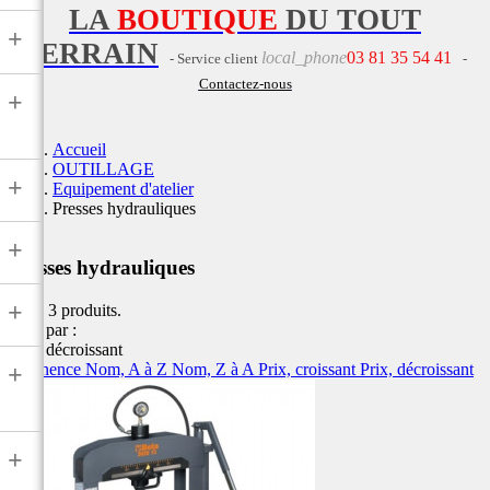
LA
BOUTIQUE
DU TOUT
+
TERRAIN
local_phone
03 81 35 54 41
- Service client
-
Contactez-nous
+
Accueil
OUTILLAGE
+
Equipement d'atelier
Presses hydrauliques
+
Presses hydrauliques
+
Il y a 3 produits.
Trier par :
Prix, décroissant
Pertinence
Nom, A à Z
Nom, Z à A
Prix, croissant
Prix, décroissant
+
+