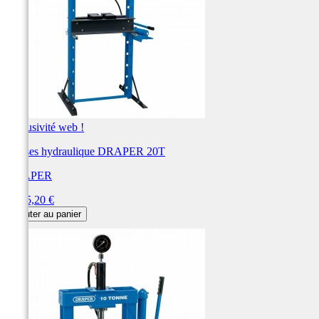
Exclusivité web !
Presses hydraulique DRAPER 20T
DRAPER
Prix
1 105,20 €
Ajouter au panier