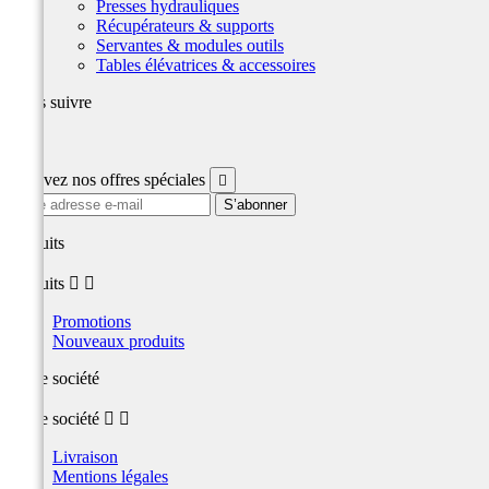
Presses hydrauliques
Récupérateurs & supports
Servantes & modules outils
Tables élévatrices & accessoires
Nous suivre
Facebook
Recevez nos offres spéciales

produits
produits


Promotions
Nouveaux produits
Notre société
Notre société


Livraison
Mentions légales