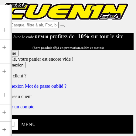
Ex:
+
Casque,
profitez de
-10%
sur tout le site
Avec le code
REM10
filtre
à
+
air,
(hors produit déjà en promotion,soldes et motos)
Fox,
Panier
batterie
Désolé, votre panier est encore vide !
...
Connexion
+
Déjà client ?
Connexion
Mot de passe oublié ?
+
Nouveau client
Créer un compte
+
MENU
+