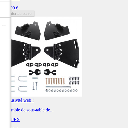
Prix
789,00 €
Ajouter au panier
+
Exclusivité web !
Ensemble de sous-table de...
KIMPEX