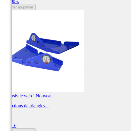
Prix
699,00 €
Ajouter au panier
Exclusivité web !
Nouveau
Protections de triangles...
AXP
Prix
95,01 €