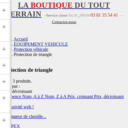
LA
BOUTIQUE
DU TOUT
+
TERRAIN
local_phone
03 81 35 54 41
- Service client
-
Contactez-nous
+
Accueil
EQUIPEMENT VEHICULE
+
Protection véhicule
Protection de triangle
+
Protection de triangle
+
Il y a 3 produits.
Trier par :
Prix, décroissant
Pertinence
Nom, A à Z
Nom, Z à A
Prix, croissant
Prix, décroissant
+
Exclusivité web !
Adaptateur de chenille...
+
KIMPEX