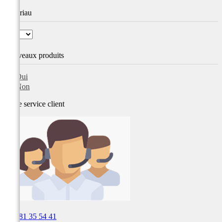
Matériau
Nouveaux produits
Oui
Non
Notre service
client

03 81 35 54 41