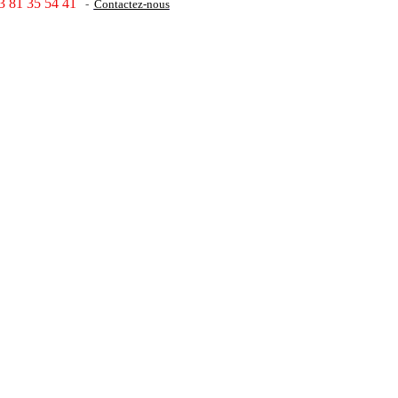
3 81 35 54 41
-
Contactez-nous