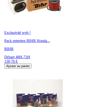
Exclusivité web !
Pack entretien BIHR Honda...
BIHR
Départ 48H-72H
Prix
130,76 €
Ajouter au panier