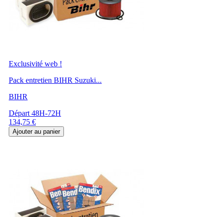
Exclusivité web !
Pack entretien BIHR Suzuki...
BIHR
Départ 48H-72H
Prix
134,75 €
Ajouter au panier