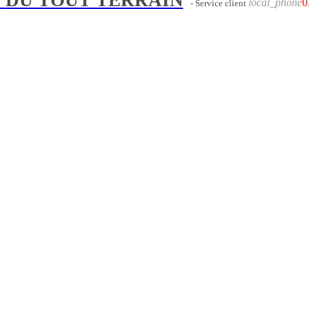
local_phone
0
- Service client