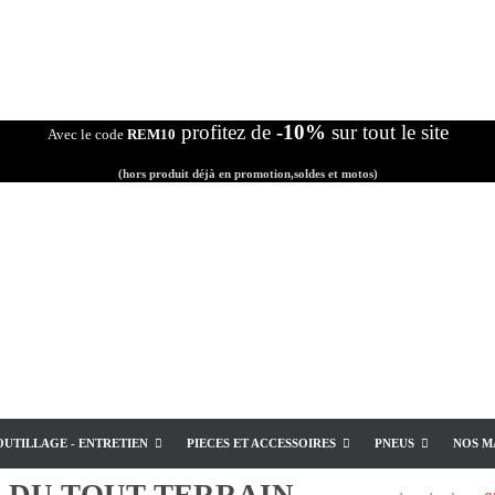
profitez de
-10%
sur tout le site
Avec le code
REM10
(hors produit déjà en promotion,soldes et motos)
OUTILLAGE - ENTRETIEN
PIECES ET ACCESSOIRES
PNEUS
NOS M
E
DU TOUT TERRAIN