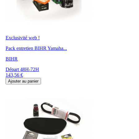
Exclusivité web !
Pack entretien BIHR Yamaha...
BIHR
Départ 48H-72H
Prix
143,56 €
Ajouter au panier