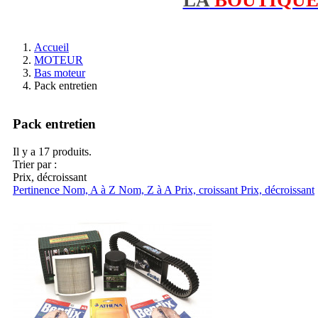
Accueil
MOTEUR
Bas moteur
Pack entretien
Pack entretien
Il y a 17 produits.
Trier par :
Prix, décroissant
Pertinence
Nom, A à Z
Nom, Z à A
Prix, croissant
Prix, décroissant