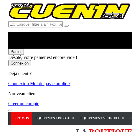
Ex:
Casque,
filtre
à
air,
Fox,
Panier
batterie
Désolé, votre panier est encore vide !
...
Connexion
Déjà client ?
Connexion
Mot de passe oublié ?
Nouveau client
Créer un compte
PROMOS
EQUIPEMENT PILOTE
EQUIPEMENT VEHICULE
LA
BOUTIQU