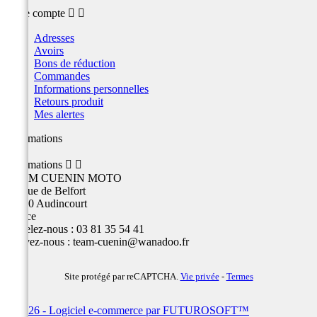
Votre compte


Adresses
Avoirs
Bons de réduction
Commandes
Informations personnelles
Retours produit
Mes alertes
Informations
Informations


TEAM CUENIN MOTO
26 Rue de Belfort
25400 Audincourt
France
Appelez-nous :
03 81 35 54 41
Écrivez-nous :
team-cuenin@wanadoo.fr
Site protégé par reCAPTCHA.
Vie privée
-
Termes
© 2026 - Logiciel e-commerce par FUTUROSOFT™