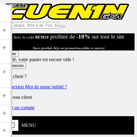
Ex:
+
Casque,
profitez de
-10%
sur tout le site
Avec le code
REM10
filtre
à
+
air,
(hors produit déjà en promotion,soldes et motos)
Fox,
Panier
batterie
Désolé, votre panier est encore vide !
...
Connexion
+
Déjà client ?
Connexion
Mot de passe oublié ?
+
Nouveau client
Créer un compte
+
MENU
+