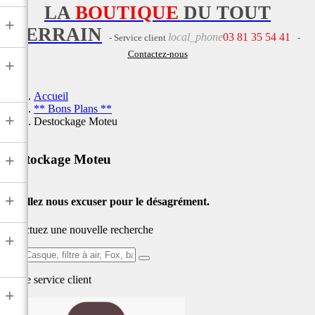
LA
BOUTIQUE
DU TOUT
+
TERRAIN
local_phone
03 81 35 54 41
- Service client
-
Contactez-nous
+
Accueil
** Bons Plans **
+
Destockage Moteu
+
Destockage Moteu
+
Veuillez nous excuser pour le désagrément.
Effectuez une nouvelle recherche
+
Ex:
Casque,
Notre service
client
filtre
+
à
air,