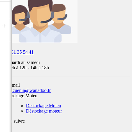
Fox,
batterie
...
+

03 81 35 54 41
Du mardi au samedi
de 09h à 12h - 14h à 18h
Par email
team-cuenin@wanadoo.fr
Destockage Moteu
Destockage Moteu
Déstockage moteur
Nous suivre
Facebook