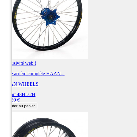
Exclusivité web !
Roue arrière complète HAAN...
HAAN WHEELS
Départ 48H-72H
Prix
734,89 €
Ajouter au panier