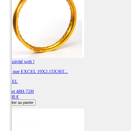
Exclusivité web !
Jante nue EXCEL 19X2.15X36T...
EXCEL
Départ 48H-72H
Prix
231,00 €
Ajouter au panier