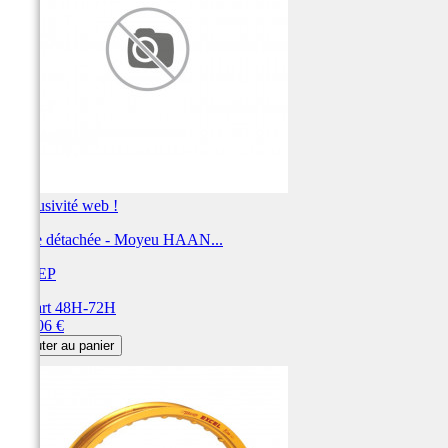
Exclusivité web !
Pièce détachée - Moyeu HAAN...
FASEP
Départ 48H-72H
Prix
330,06 €
Ajouter au panier