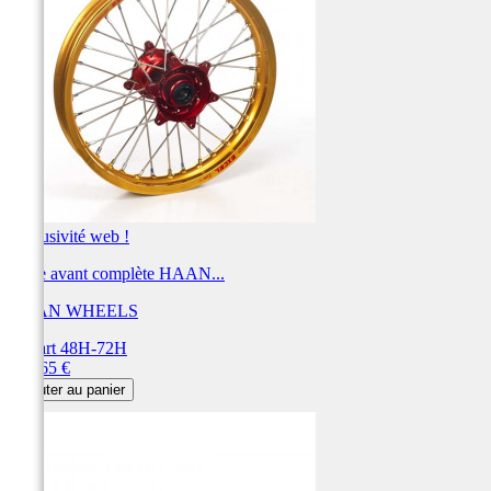
Exclusivité web !
Roue avant complète HAAN...
HAAN WHEELS
Départ 48H-72H
Prix
558,65 €
Ajouter au panier