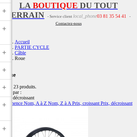
LA
BOUTIQUE
DU TOUT
+
TERRAIN
local_phone
03 81 35 54 41
- Service client
-
Contactez-nous
+
Accueil
PARTIE CYCLE
+
Câble
Roue
+
Roue
+
Il y a 23 produits.
Trier par :
Prix, décroissant
Pertinence
Nom, A à Z
Nom, Z à A
Prix, croissant
Prix, décroissant
+
+