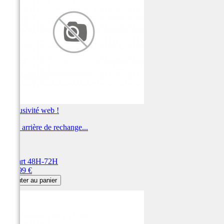
Exclusivité web !
Jante arrière de rechange...
ART
Départ 48H-72H
Prix
163,99 €
Ajouter au panier