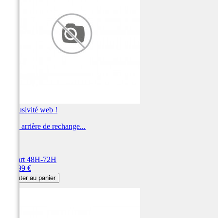
Exclusivité web !
Jante arrière de rechange...
ART
Départ 48H-72H
Prix
149,99 €
Ajouter au panier