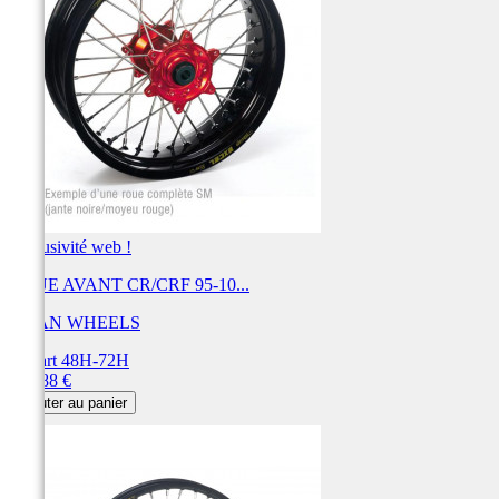
Exclusivité web !
ROUE AVANT CR/CRF 95-10...
HAAN WHEELS
Départ 48H-72H
Prix
653,88 €
Ajouter au panier