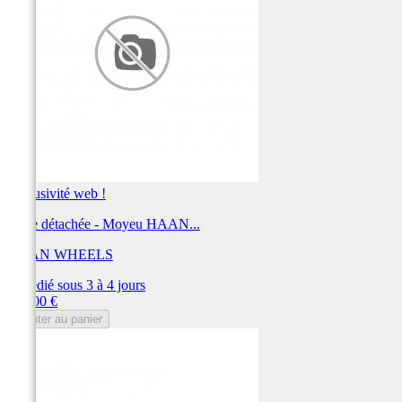
Exclusivité web !
Pièce détachée - Moyeu HAAN...
HAAN WHEELS
Expédié sous 3 à 4 jours
Prix
389,00 €
Ajouter au panier