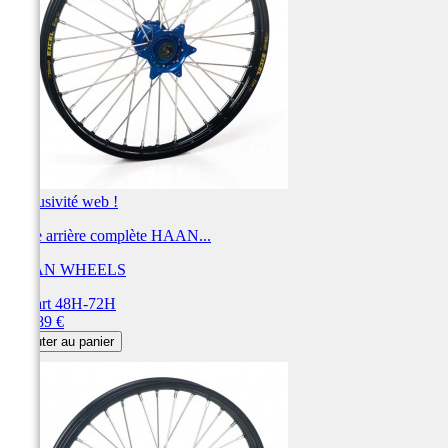
Exclusivité web !
Roue arrière complète HAAN...
HAAN WHEELS
Départ 48H-72H
Prix
734,89 €
Ajouter au panier