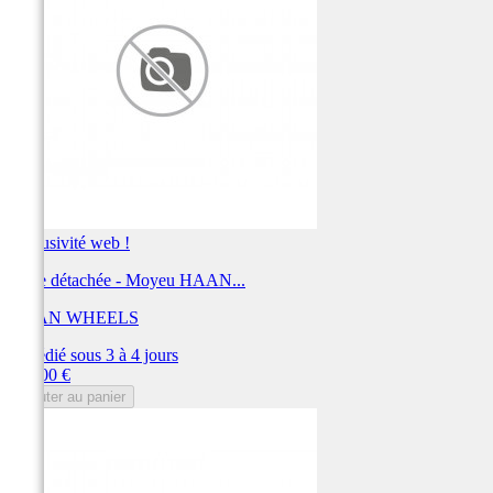
Exclusivité web !
Pièce détachée - Moyeu HAAN...
HAAN WHEELS
Expédié sous 3 à 4 jours
Prix
389,00 €
Ajouter au panier