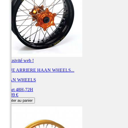
Exclusivité web !
ROUE ARRIERE HAAN WHEELS...
HAAN WHEELS
Départ 48H-72H
Prix
734,89 €
Ajouter au panier