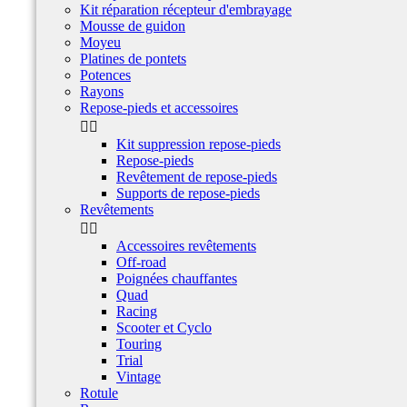
Kit réparation récepteur d'embrayage
Mousse de guidon
Moyeu
Platines de pontets
Potences
Rayons
Repose-pieds et accessoires


Kit suppression repose-pieds
Repose-pieds
Revêtement de repose-pieds
Supports de repose-pieds
Revêtements


Accessoires revêtements
Off-road
Poignées chauffantes
Quad
Racing
Scooter et Cyclo
Touring
Trial
Vintage
Rotule