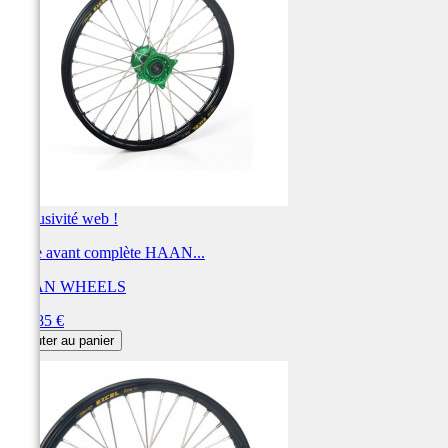
Exclusivité web !
Roue avant complète HAAN...
HAAN WHEELS
Prix
559,85 €
Ajouter au panier