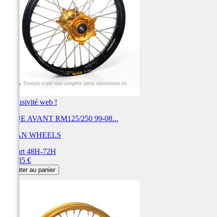
Exclusivité web !
ROUE AVANT RM125/250 99-08...
HAAN WHEELS
Départ 48H-72H
Prix
559,85 €
Ajouter au panier