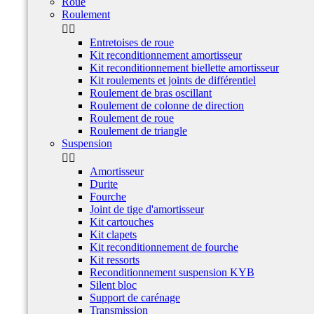
Roue
Roulement


Entretoises de roue
Kit reconditionnement amortisseur
Kit reconditionnement biellette amortisseur
Kit roulements et joints de différentiel
Roulement de bras oscillant
Roulement de colonne de direction
Roulement de roue
Roulement de triangle
Suspension


Amortisseur
Durite
Fourche
Joint de tige d'amortisseur
Kit cartouches
Kit clapets
Kit reconditionnement de fourche
Kit ressorts
Reconditionnement suspension KYB
Silent bloc
Support de carénage
Transmission