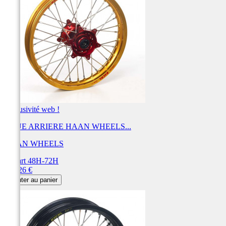
Exclusivité web !
ROUE ARRIERE HAAN WHEELS...
HAAN WHEELS
Départ 48H-72H
Prix
684,26 €
Ajouter au panier