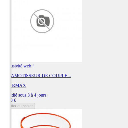
Exclusivité web !
KIT AMOTISSEUR DE COUPLE...
TOURMAX
Expédié sous 3 à 4 jours
Prix
28,80 €
Ajouter au panier