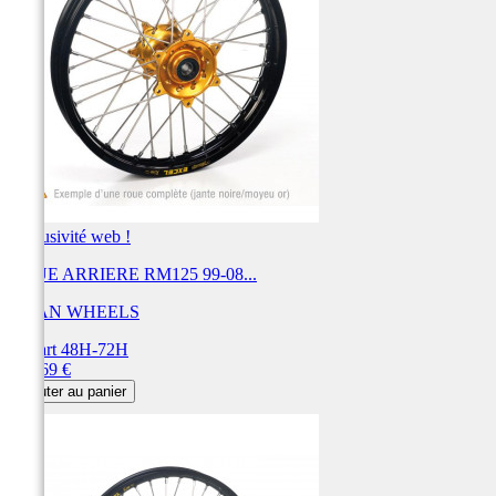
Exclusivité web !
ROUE ARRIERE RM125 99-08...
HAAN WHEELS
Départ 48H-72H
Prix
604,69 €
Ajouter au panier