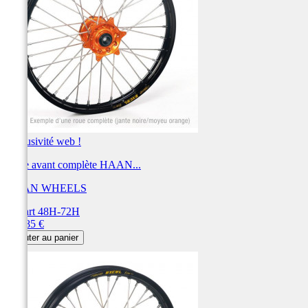
Exclusivité web !
Roue avant complète HAAN...
HAAN WHEELS
Départ 48H-72H
Prix
559,85 €
Ajouter au panier