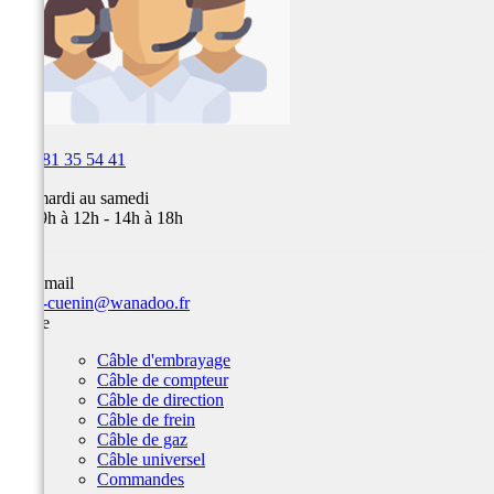

03 81 35 54 41
Du mardi au samedi
de 09h à 12h - 14h à 18h
Par email
team-cuenin@wanadoo.fr
Câble
Câble d'embrayage
Câble de compteur
Câble de direction
Câble de frein
Câble de gaz
Câble universel
Commandes