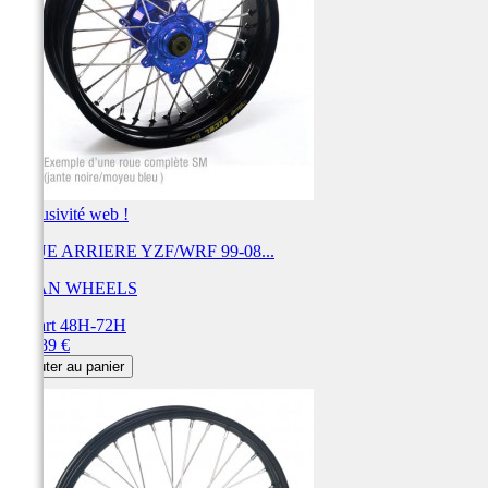
Exclusivité web !
ROUE ARRIERE YZF/WRF 99-08...
HAAN WHEELS
Départ 48H-72H
Prix
734,89 €
Ajouter au panier