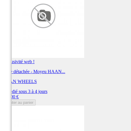
Exclusivité web !
Pièce détachée - Moyeu HAAN...
HAAN WHEELS
Expédié sous 3 à 4 jours
Prix
389,00 €
Ajouter au panier