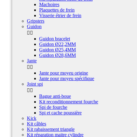
Machoires
Plaquettes de frein
Visserie étrier de frein
Gripsters
Guidon


Guidon bracelet
Guidon Ø22,2MM
Guidon Ø25,4MM
Guidon Ø28,6MM
Jante


Jante pour moyeu origine
Jante pour moyeu spécifique
Joint spi


Bague anti-boue
Kit reconditionnement fourche
Spi de fourche
Spi et cache poussière
Kick
Kit câbles
Kit rabaissement triangle
Kit réparation maitre cylindre