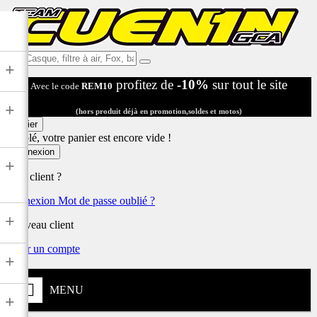
Ex:
+
Casque,
profitez de
-10%
sur tout le site
Avec le code
REM10
filtre
à
+
air,
(hors produit déjà en promotion,soldes et motos)
Fox,
Panier
batterie
Désolé, votre panier est encore vide !
...
Connexion
+
Déjà client ?
Connexion
Mot de passe oublié ?
+
Nouveau client
Créer un compte
+
MENU
+