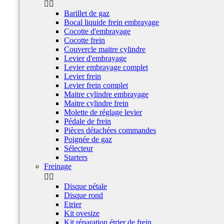


Barillet de gaz
Bocal liquide frein embrayage
Cocotte d'embrayage
Cocotte frein
Couvercle maitre cylindre
Levier d'embrayage
Levier embrayage complet
Levier frein
Levier frein complet
Maitre cylindre embrayage
Maitre cylindre frein
Molette de réglage levier
Pédale de frein
Pièces détachées commandes
Poignée de gaz
Sélecteur
Starters
Freinage


Disque pétale
Disque rond
Etrier
Kit ovesize
Kit réparation étrier de frein