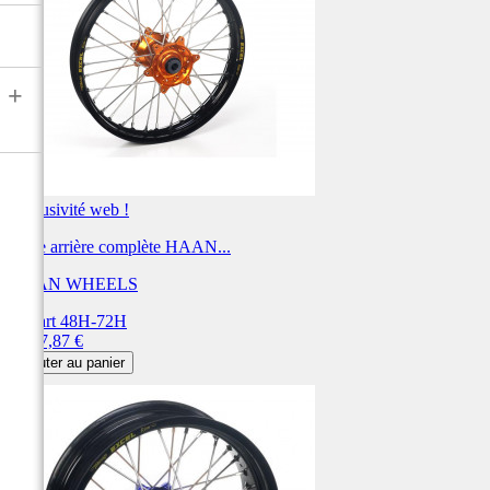
+
Exclusivité web !
Roue arrière complète HAAN...
HAAN WHEELS
Départ 48H-72H
Prix
1 207,87 €
Ajouter au panier