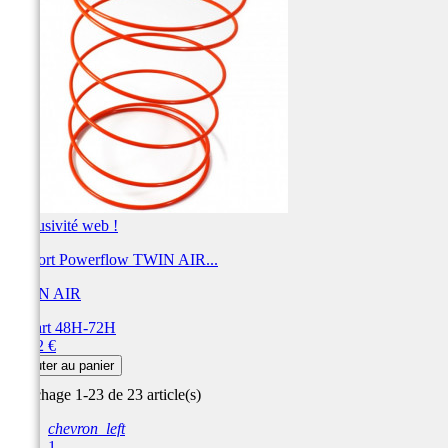
Exclusivité web !
Ressort Powerflow TWIN AIR...
TWIN AIR
Départ 48H-72H
Prix
15,62 €
Ajouter au panier
Affichage 1-23 de 23 article(s)
chevron_left
1