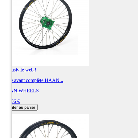
Exclusivité web !
Roue avant complète HAAN...
HAAN WHEELS
Prix
622,06 €
Ajouter au panier