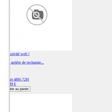
Exclusivité web !
Jante arrière de rechange...
ART
Départ 48H-72H
Prix
163,99 €
Ajouter au panier