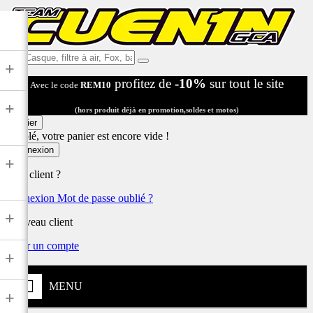
Ex:
+
Casque,
profitez de
-10%
sur tout le site
Avec le code
REM10
filtre
à
+
air,
(hors produit déjà en promotion,soldes et motos)
Fox,
Panier
batterie
Désolé, votre panier est encore vide !
...
Connexion
+
Déjà client ?
Connexion
Mot de passe oublié ?
+
Nouveau client
Créer un compte
+
MENU
+