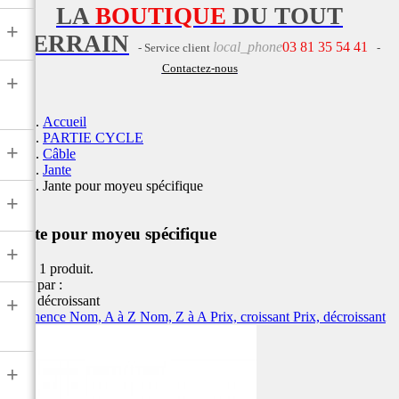
LA
BOUTIQUE
DU TOUT
+
TERRAIN
local_phone
03 81 35 54 41
- Service client
-
Contactez-nous
+
Accueil
PARTIE CYCLE
+
Câble
Jante
Jante pour moyeu spécifique
+
Jante pour moyeu spécifique
+
Il y a 1 produit.
Trier par :
Prix, décroissant
+
Pertinence
Nom, A à Z
Nom, Z à A
Prix, croissant
Prix, décroissant
+