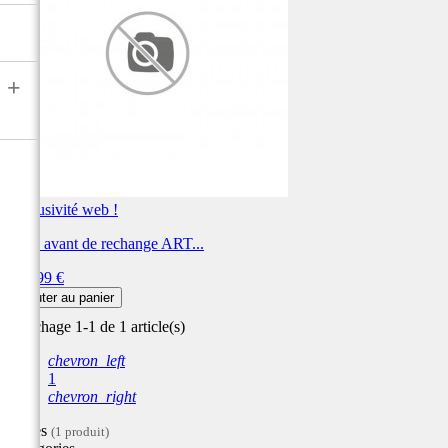
+
Exclusivité web !
Jante avant de rechange ART...
Prix
235,99 €
Ajouter au panier
Affichage 1-1 de 1 article(s)
chevron_left
1
chevron_right
Filtres
(1 produit)