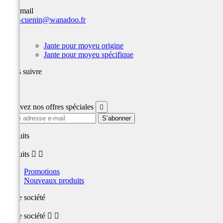
Par email
team-cuenin@wanadoo.fr
Jante
Jante pour moyeu origine
Jante pour moyeu spécifique
Nous suivre
Facebook
Recevez nos offres spéciales

produits
produits


Promotions
Nouveaux produits
Notre société
Notre société

