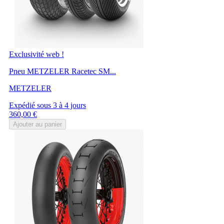
Exclusivité web !
Pneu METZELER Racetec SM...
METZELER
Expédié sous 3 à 4 jours
Prix
360,00 €
Ajouter au panier