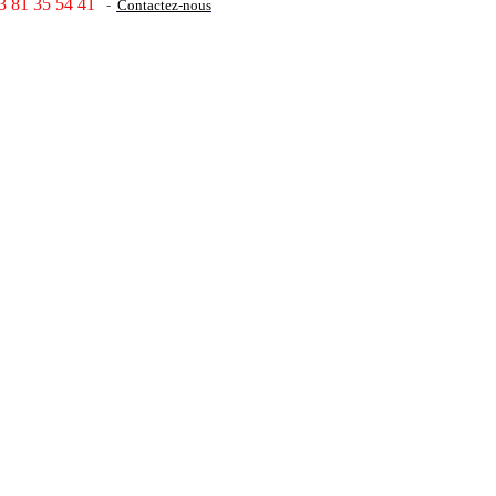
3 81 35 54 41
-
Contactez-nous