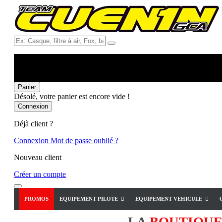
Ex:
Casque,
filtre
à
air,
Fox,
Panier
batterie
Désolé, votre panier est encore vide !
...
Connexion
Déjà client ?
Connexion
Mot de passe oublié ?
Nouveau client
Créer un compte
PROMOS
EQUIPEMENT PILOTE
EQUIPEMENT VEHICULE
LA
BOUTIQU