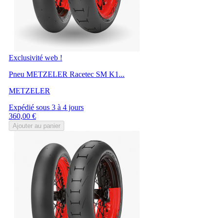
Exclusivité web !
Pneu METZELER Racetec SM K1...
METZELER
Expédié sous 3 à 4 jours
Prix
360,00 €
Ajouter au panier