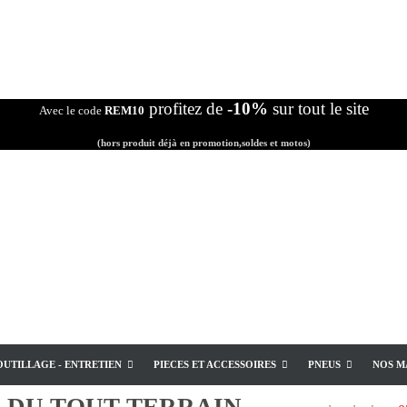
profitez de
-10%
sur tout le site
Avec le code
REM10
(hors produit déjà en promotion,soldes et motos)
OUTILLAGE - ENTRETIEN
PIECES ET ACCESSOIRES
PNEUS
NOS M
E
DU TOUT TERRAIN