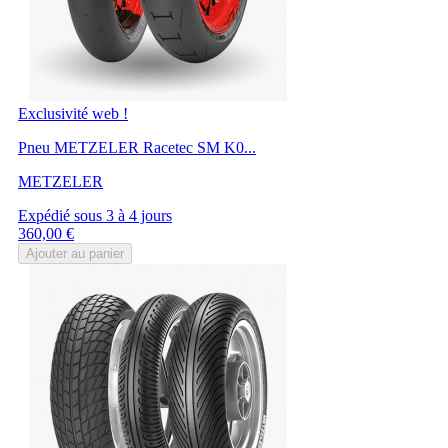
Exclusivité web !
Pneu METZELER Racetec SM K0...
METZELER
Expédié sous 3 à 4 jours
Prix
360,00 €
Ajouter au panier