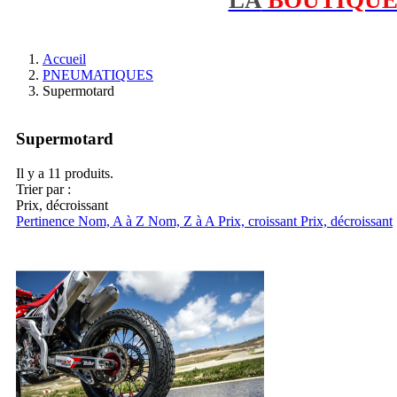
Accueil
PNEUMATIQUES
Supermotard
Supermotard
Il y a 11 produits.
Trier par :
Prix, décroissant
Pertinence
Nom, A à Z
Nom, Z à A
Prix, croissant
Prix, décroissant