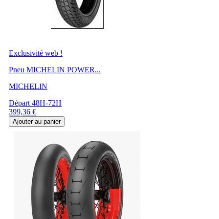
Exclusivité web !
Pneu MICHELIN POWER...
MICHELIN
Départ 48H-72H
Prix
399,36 €
Ajouter au panier