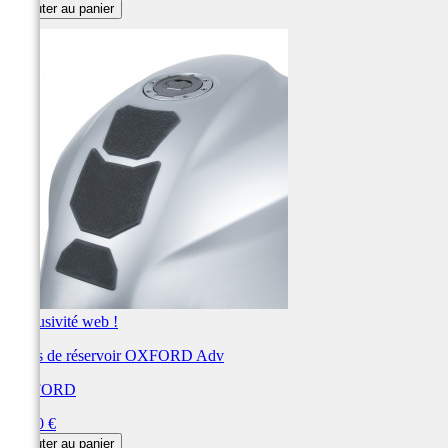
Ajouter au panier
Exclusivité web !
Grips de réservoir OXFORD Adv
OXFORD
Prix
30,00 €
Ajouter au panier