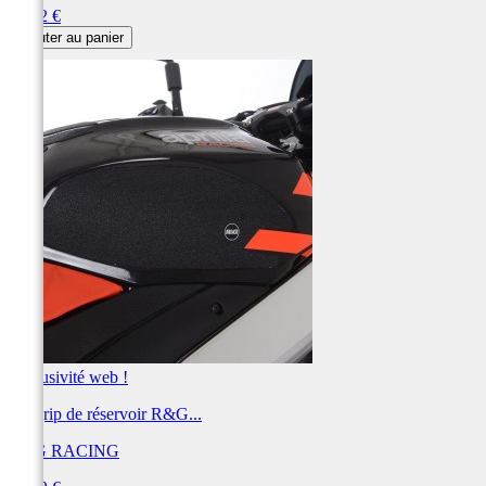
Prix
45,42 €
Ajouter au panier
Exclusivité web !
Kit grip de réservoir R&G...
R&G RACING