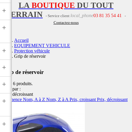
LA
BOUTIQUE
DU TOUT
+
TERRAIN
local_phone
03 81 35 54 41
- Service client
-
Contactez-nous
+
Accueil
EQUIPEMENT VEHICULE
+
Protection véhicule
Grip de réservoir
+
Grip de réservoir
+
Il y a 6 produits.
Trier par :
Prix, décroissant
Pertinence
Nom, A à Z
Nom, Z à A
Prix, croissant
Prix, décroissant
+
+