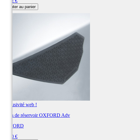
Prix
45,42 €
Ajouter au panier
Exclusivité web !
Grips de réservoir OXFORD Adv
OXFORD
Prix
36,00 €