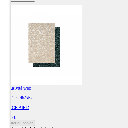
Exclusivité web !
Planche adhésive...
BLACKBIRD
Prix
28,56 €
Ajouter au panier