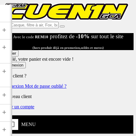
Ex:
+
Casque,
profitez de
-10%
sur tout le site
Avec le code
REM10
filtre
à
+
air,
(hors produit déjà en promotion,soldes et motos)
Fox,
Panier
batterie
Désolé, votre panier est encore vide !
...
Connexion
+
Déjà client ?
Connexion
Mot de passe oublié ?
+
Nouveau client
Créer un compte
+
MENU
+