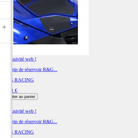
+
Exclusivité web !
Kit grip de réservoir R&G...
R&G RACING
Prix
51,91 €
Ajouter au panier
Exclusivité web !
Kit grip de réservoir R&G...
R&G RACING