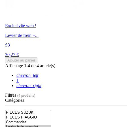
Exclusivité web !
Levier de frein +...
S3
Prix
30,27 €
Ajouter au panier
Affichage 1-4 de 4 article(s)
chevron_left
1
chevron_right
Filtres
(4 produits)
Catégories