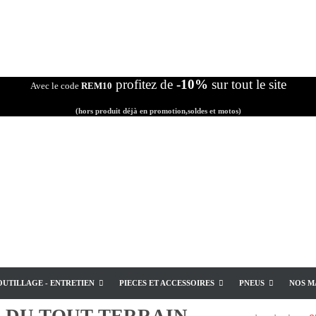
profitez de
-10%
sur tout le site
Avec le code
REM10
(hors produit déjà en promotion,soldes et motos)
OUTILLAGE - ENTRETIEN
PIECES ET ACCESSOIRES
PNEUS
NOS M
E
DU TOUT TERRAIN