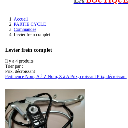
Accueil
PARTIE CYCLE
Commandes
Levier frein complet
Levier frein complet
Il y a 4 produits.
Trier par :
Prix, décroissant
Pertinence
Nom, A à Z
Nom, Z à A
Prix, croissant
Prix, décroissant