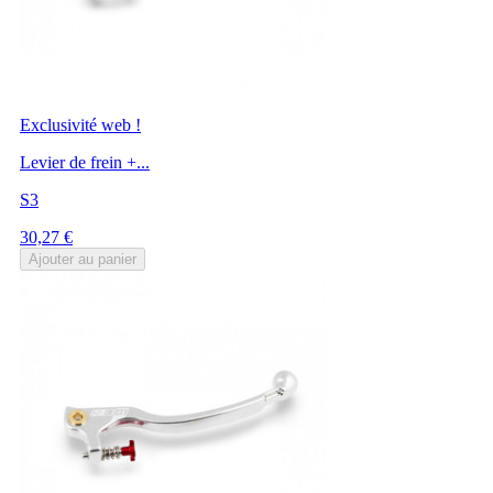
Exclusivité web !
Levier de frein +...
S3
Prix
30,27 €
Ajouter au panier