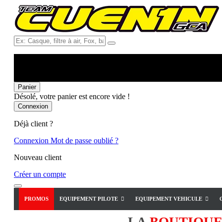
Ex:
Casque,
filtre
à
air,
Fox,
Panier
batterie
Désolé, votre panier est encore vide !
...
Connexion
Déjà client ?
Connexion
Mot de passe oublié ?
Nouveau client
Créer un compte
PROMOS
EQUIPEMENT PILOTE
EQUIPEMENT VEHICULE
LA
BOUTIQU