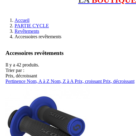
Accueil
PARTIE CYCLE
Revêtements
Accessoires revêtements
Accessoires revêtements
Il y a 42 produits.
Trier par :
Prix, décroissant
Pertinence
Nom, A à Z
Nom, Z à A
Prix, croissant
Prix, décroissant