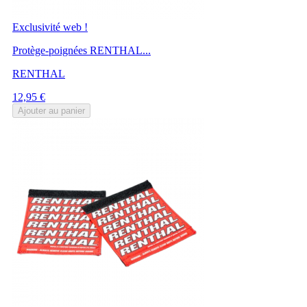
Exclusivité web !
Protège-poignées RENTHAL...
RENTHAL
Prix
12,95 €
Ajouter au panier