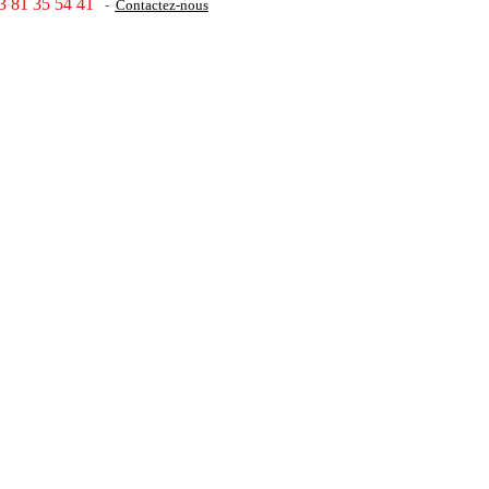
3 81 35 54 41
-
Contactez-nous