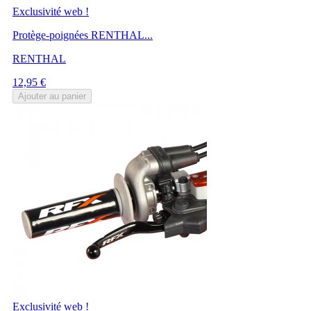
Exclusivité web !
Protège-poignées RENTHAL...
RENTHAL
Prix
12,95 €
Ajouter au panier
Exclusivité web !