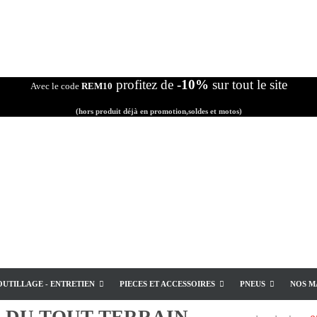
profitez de
-10%
sur tout le site
Avec le code
REM10
(hors produit déjà en promotion,soldes et motos)
OUTILLAGE - ENTRETIEN
PIECES ET ACCESSOIRES
PNEUS
NOS M
E
DU TOUT TERRAIN