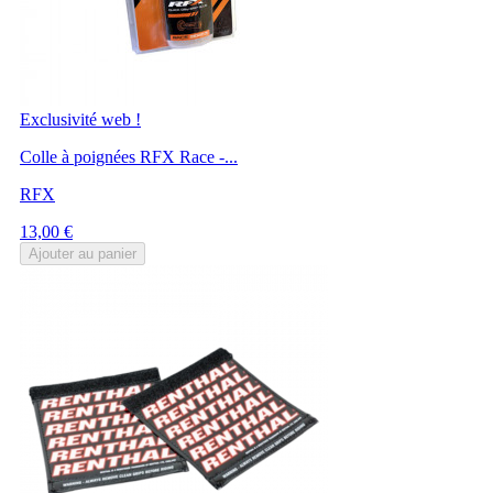
Exclusivité web !
Colle à poignées RFX Race -...
RFX
Prix
13,00 €
Ajouter au panier