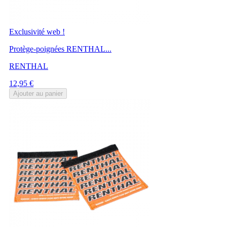
Exclusivité web !
Protège-poignées RENTHAL...
RENTHAL
Prix
12,95 €
Ajouter au panier