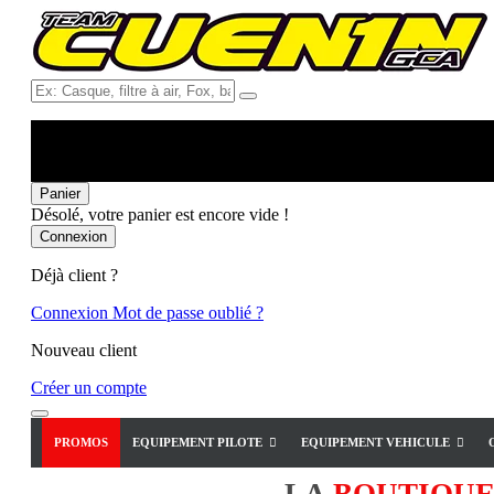
Ex:
Casque,
filtre
à
air,
Fox,
Panier
batterie
Désolé, votre panier est encore vide !
...
Connexion
Déjà client ?
Connexion
Mot de passe oublié ?
Nouveau client
Créer un compte
PROMOS
EQUIPEMENT PILOTE
EQUIPEMENT VEHICULE
LA
BOUTIQU