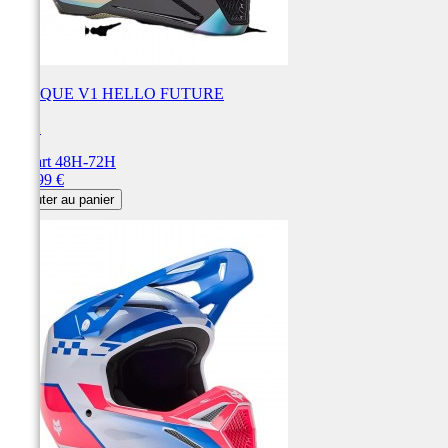
CASQUE V1 HELLO FUTURE
FOX
Départ 48H-72H
Prix
229,99 €
Ajouter au panier