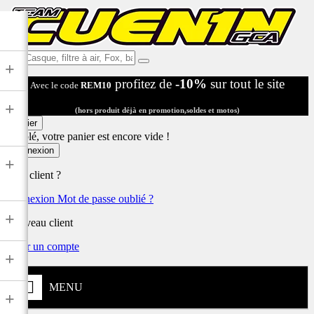
Ex:
+
Casque,
profitez de
-10%
sur tout le site
Avec le code
REM10
filtre
à
+
air,
(hors produit déjà en promotion,soldes et motos)
Fox,
Panier
batterie
Désolé, votre panier est encore vide !
...
Connexion
+
Déjà client ?
Connexion
Mot de passe oublié ?
+
Nouveau client
Créer un compte
+
MENU
+