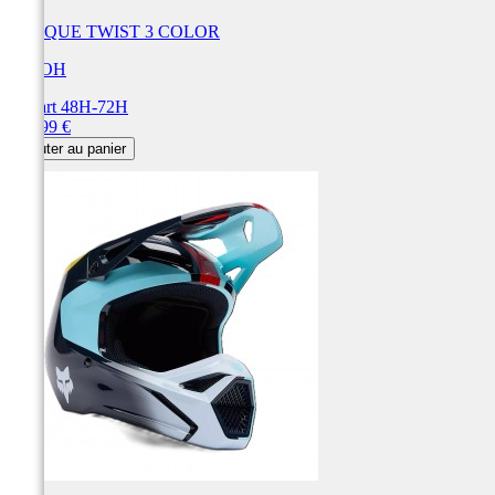
CASQUE TWIST 3 COLOR
AIROH
Départ 48H-72H
Prix
209,99 €
Ajouter au panier