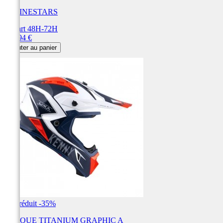
ALPINESTARS
Départ 48H-72H
Prix
199,94 €
Ajouter au panier
Prix réduit
-35%
CASQUE TITANIUM GRAPHIC A