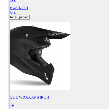
Départ 48H-72H
Prix
159,95 €
Ajouter au panier
CASQUE WRAAAP AIROH
AIROH