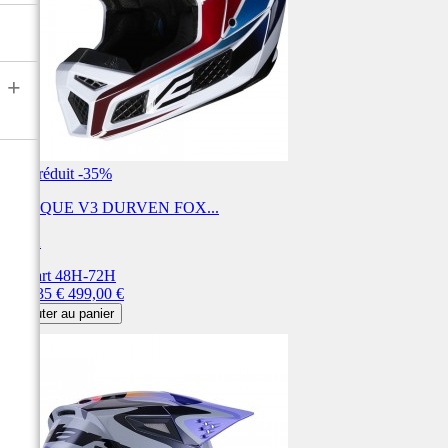
+
Prix réduit
-35%
CASQUE V3 DURVEN FOX...
FOX
Départ 48H-72H
Prix
Prix
324,35 €
499,00 €
de
Ajouter au panier
base