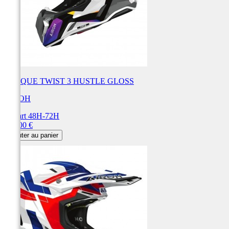
CASQUE TWIST 3 HUSTLE GLOSS
AIROH
Départ 48H-72H
Prix
250,00 €
Ajouter au panier