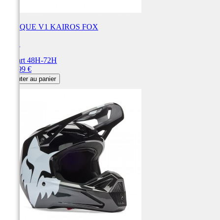
CASQUE V1 KAIROS FOX
FOX
Départ 48H-72H
Prix
229,99 €
Ajouter au panier