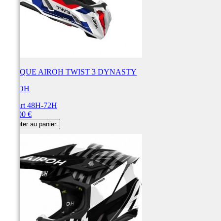
CASQUE AIROH TWIST 3 DYNASTY
AIROH
Départ 48H-72H
Prix
250,00 €
Ajouter au panier