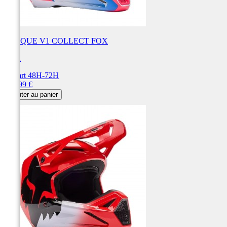
CASQUE V1 COLLECT FOX
FOX
Départ 48H-72H
Prix
229,99 €
Ajouter au panier