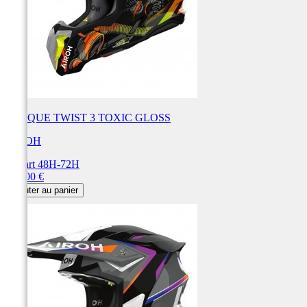
CASQUE TWIST 3 TOXIC GLOSS
AIROH
Départ 48H-72H
Prix
250,00 €
Ajouter au panier