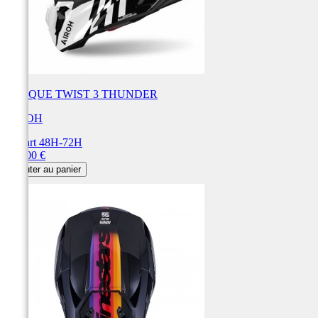
CASQUE TWIST 3 THUNDER
AIROH
Départ 48H-72H
Prix
250,00 €
Ajouter au panier