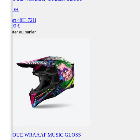
AIROH
Départ 48H-72H
Prix
179,99 €
Ajouter au panier
CASQUE WRAAAP MUSIC GLOSS