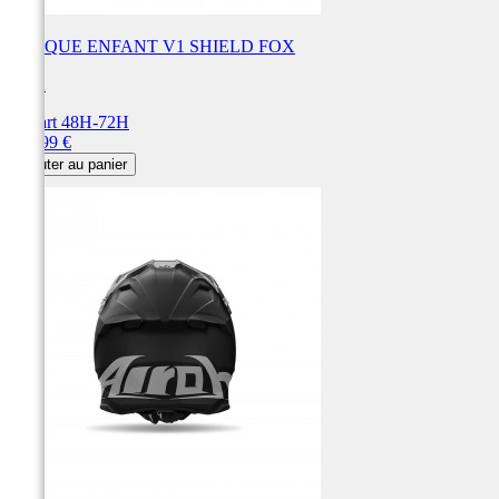
CASQUE ENFANT V1 SHIELD FOX
FOX
Départ 48H-72H
Prix
219,99 €
Ajouter au panier