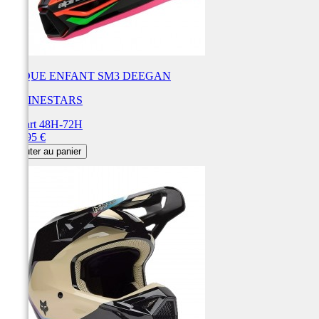
CAQUE ENFANT SM3 DEEGAN
ALPINESTARS
Départ 48H-72H
Prix
249,95 €
Ajouter au panier