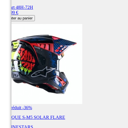
Départ 48H-72H
Prix
175,99 €
Ajouter au panier
Prix réduit
-36%
CASQUE S-M5 SOLAR FLARE
ALPINESTARS