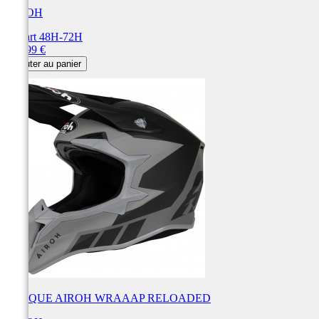
AIROH
Départ 48H-72H
Prix
179,99 €
Ajouter au panier
CASQUE AIROH WRAAAP RELOADED