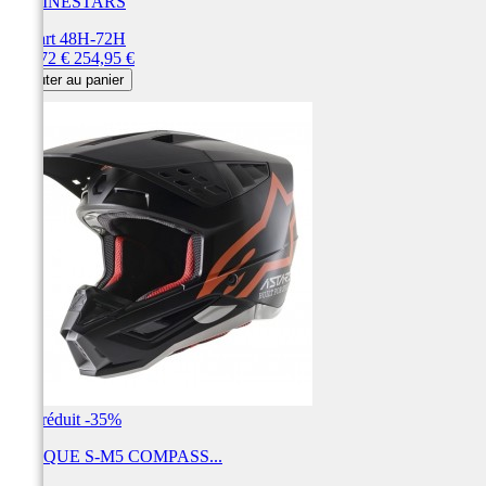
ALPINESTARS
Départ 48H-72H
Prix
Prix
165,72 €
254,95 €
de
Ajouter au panier
base
Prix réduit
-35%
CASQUE S-M5 COMPASS...