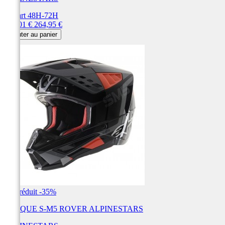
Départ 48H-72H
Prix
Prix
169,01 €
264,95 €
de
Ajouter au panier
base
Prix réduit
-35%
CASQUE S-M5 ROVER ALPINESTARS