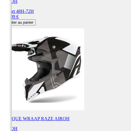
AIROH
Départ 48H-72H
Prix
179,99 €
Ajouter au panier
CASQUE WRAAP RAZE AIROH
AIROH