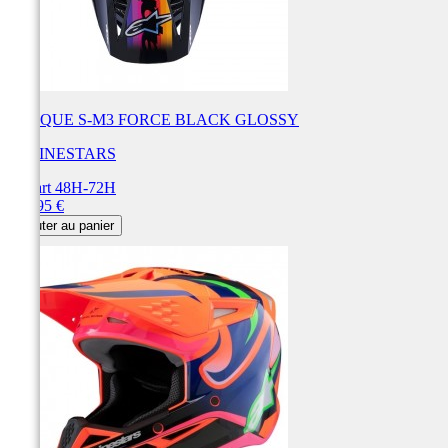
CASQUE S-M3 FORCE BLACK GLOSSY
ALPINESTARS
Départ 48H-72H
Prix
249,95 €
Ajouter au panier