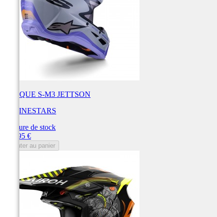
CASQUE S-M3 JETTSON
ALPINESTARS
Rupture de stock
Prix
269,95 €
Ajouter au panier