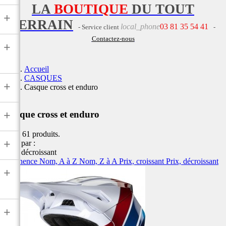
LA
BOUTIQUE
DU TOUT
+
TERRAIN
local_phone
03 81 35 54 41
- Service client
-
Contactez-nous
+
Accueil
CASQUES
+
Casque cross et enduro
+
Casque cross et enduro
Il y a 61 produits.
+
Trier par :
Prix, décroissant
Pertinence
Nom, A à Z
Nom, Z à A
Prix, croissant
Prix, décroissant
+
+