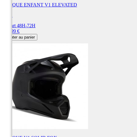
CASQUE ENFANT V1 ELEVATED
FOX
Départ 48H-72H
Prix
199,99 €
Ajouter au panier