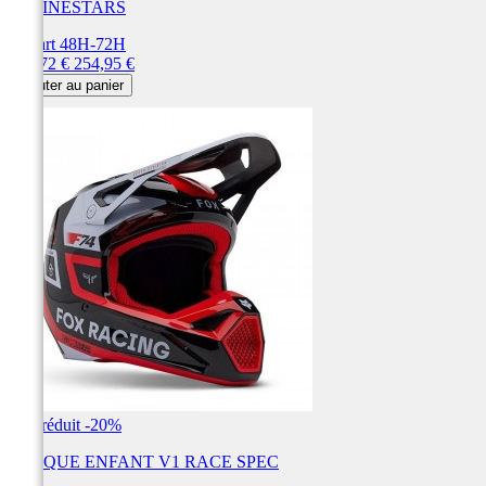
ALPINESTARS
Départ 48H-72H
Prix
Prix
165,72 €
254,95 €
de
Ajouter au panier
base
Prix réduit
-20%
CASQUE ENFANT V1 RACE SPEC