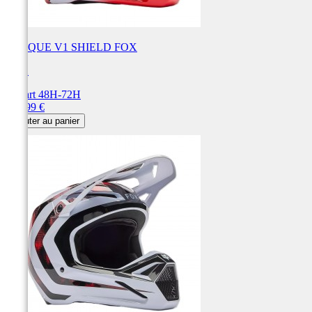
CASQUE V1 SHIELD FOX
FOX
Départ 48H-72H
Prix
229,99 €
Ajouter au panier