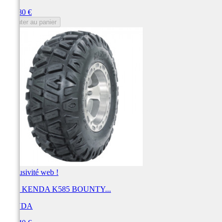
Prix
280,80 €
Ajouter au panier
Exclusivité web !
Pneu KENDA K585 BOUNTY...
KENDA