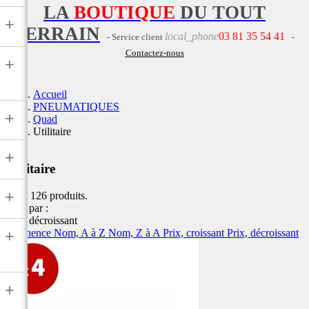
LA
BOUTIQUE
DU TOUT
+
TERRAIN
local_phone
03 81 35 54 41
- Service client
-
Contactez-nous
+
Accueil
PNEUMATIQUES
+
Quad
Utilitaire
+
Utilitaire
+
Il y a 126 produits.
Trier par :
Prix, décroissant
Pertinence
Nom, A à Z
Nom, Z à A
Prix, croissant
Prix, décroissant
+
+