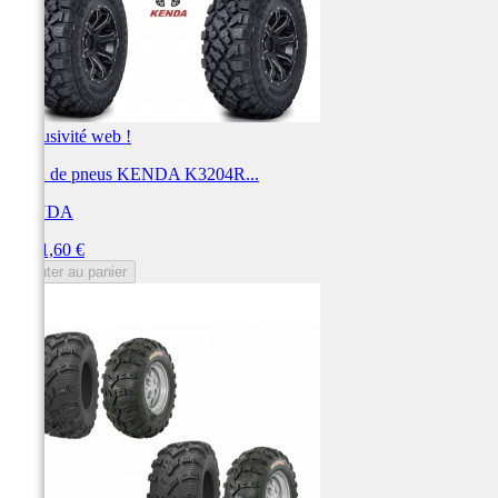
Exclusivité web !
Train de pneus KENDA K3204R...
KENDA
Prix
1 161,60 €
Ajouter au panier