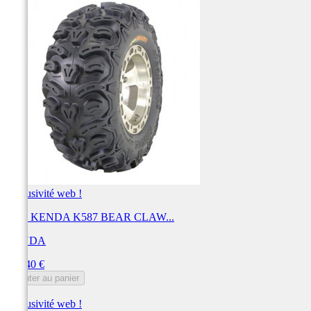
Exclusivité web !
Pneu KENDA K587 BEAR CLAW...
KENDA
Prix
269,40 €
Ajouter au panier
Exclusivité web !