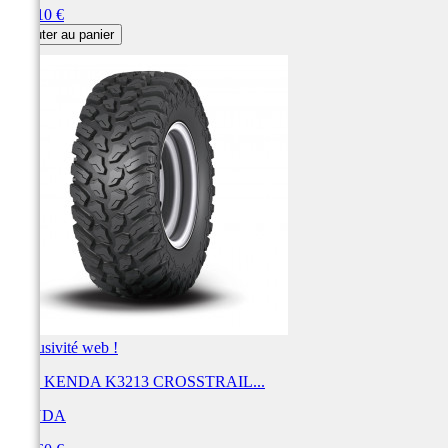
Prix
312,10 €
Ajouter au panier
Exclusivité web !
Pneu KENDA K3213 CROSSTRAIL...
KENDA