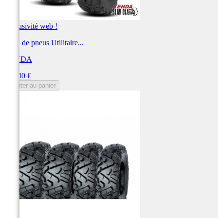
Exclusivité web !
Train de pneus Utilitaire...
KENDA
Prix
530,40 €
Ajouter au panier