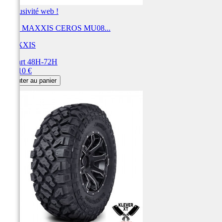
Exclusivité web !
Pneu MAXXIS CEROS MU08...
MAXXIS
Départ 48H-72H
Prix
304,10 €
Ajouter au panier