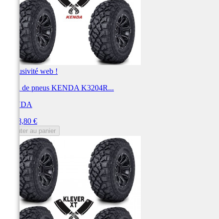
Exclusivité web !
Train de pneus KENDA K3204R...
KENDA
Prix
1 228,80 €
Ajouter au panier