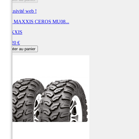
Exclusivité web !
Pneu MAXXIS CEROS MU08...
MAXXIS
Prix
306,20 €
Ajouter au panier