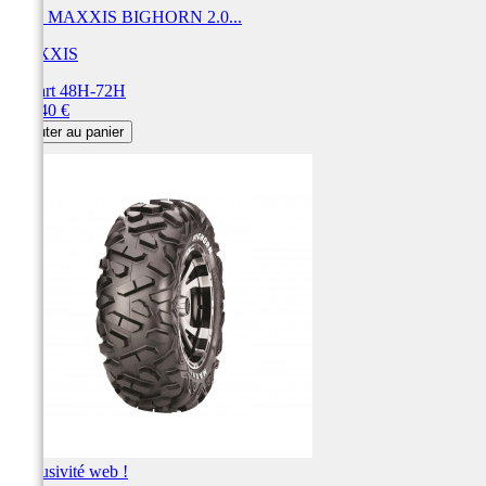
Pneu MAXXIS BIGHORN 2.0...
MAXXIS
Départ 48H-72H
Prix
291,40 €
Ajouter au panier
Exclusivité web !