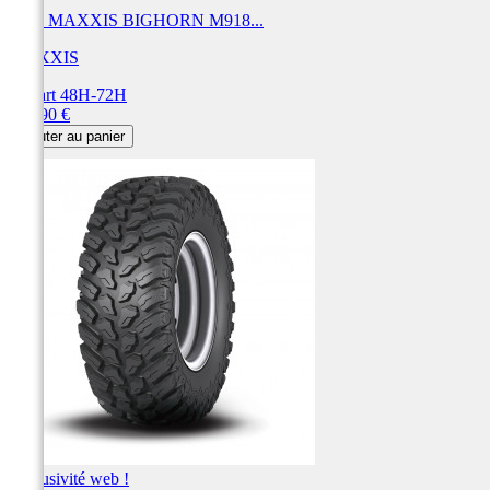
Pneu MAXXIS BIGHORN M918...
MAXXIS
Départ 48H-72H
Prix
338,90 €
Ajouter au panier
Exclusivité web !