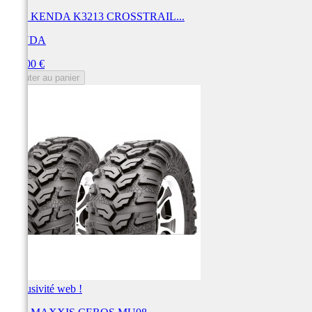
Pneu KENDA K3213 CROSSTRAIL...
KENDA
Prix
330,00 €
Ajouter au panier
Exclusivité web !