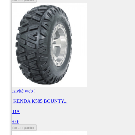
Exclusivité web !
Pneu KENDA K585 BOUNTY...
KENDA
Prix
270,60 €
Ajouter au panier