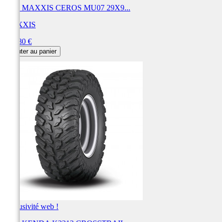
Pneu MAXXIS CEROS MU07 29X9...
MAXXIS
Prix
287,80 €
Ajouter au panier
Exclusivité web !