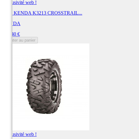
Exclusivité web !
Pneu KENDA K3213 CROSSTRAIL...
KENDA
Prix
371,40 €
Ajouter au panier
Exclusivité web !