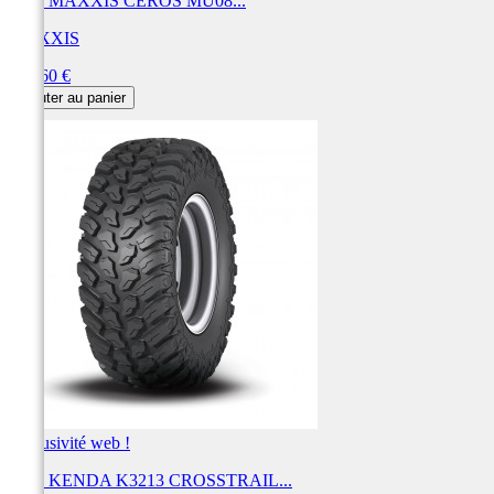
Pneu MAXXIS CEROS MU08...
MAXXIS
Prix
325,60 €
Ajouter au panier
Exclusivité web !
Pneu KENDA K3213 CROSSTRAIL...