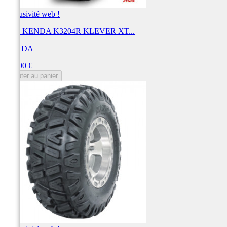
Exclusivité web !
Pneu KENDA K3204R KLEVER XT...
KENDA
Prix
297,00 €
Ajouter au panier