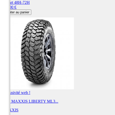
Départ 48H-72H
Prix
318,00 €
Ajouter au panier
Exclusivité web !
Pneu MAXXIS LIBERTY ML3...
MAXXIS