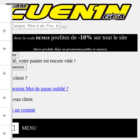
Ex:
+
Casque,
profitez de
-10%
sur tout le site
Avec le code
REM10
filtre
à
+
air,
(hors produit déjà en promotion,soldes et motos)
Fox,
Panier
batterie
Désolé, votre panier est encore vide !
...
Connexion
+
Déjà client ?
Connexion
Mot de passe oublié ?
+
Nouveau client
Créer un compte
+
MENU
+