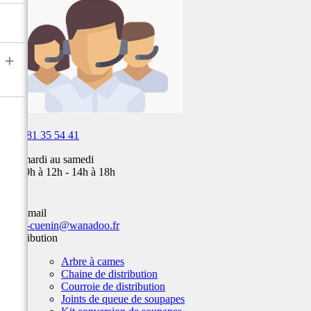
air,
Fox,
batterie
...
+

03 81 35 54 41
Du mardi au samedi
de 09h à 12h - 14h à 18h
Par email
team-cuenin@wanadoo.fr
Distribution
Arbre à cames
Chaine de distribution
Courroie de distribution
Joints de queue de soupapes