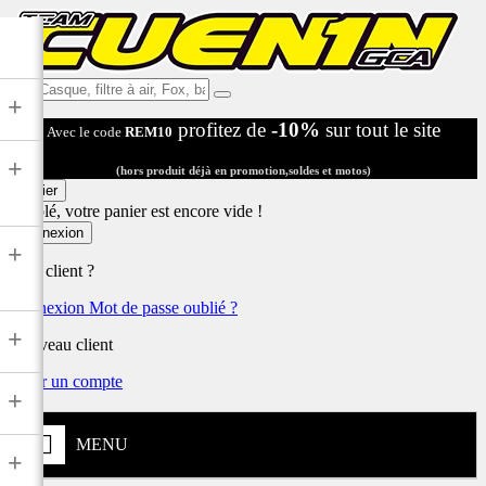
Ex:
+
Casque,
profitez de
-10%
sur tout le site
Avec le code
REM10
filtre
à
+
air,
(hors produit déjà en promotion,soldes et motos)
Fox,
Panier
batterie
Désolé, votre panier est encore vide !
...
Connexion
+
Déjà client ?
Connexion
Mot de passe oublié ?
+
Nouveau client
Créer un compte
+
MENU
+