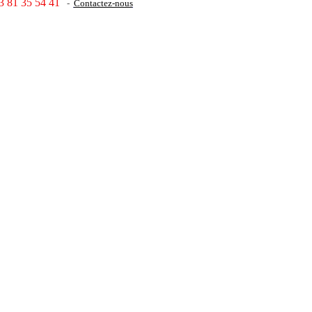
3 81 35 54 41
-
Contactez-nous