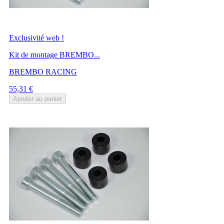
Exclusivité web !
Kit de montage BREMBO...
BREMBO RACING
Prix
55,31 €
Ajouter au panier