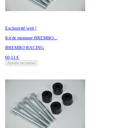
Exclusivité web !
Kit de montage BREMBO...
BREMBO RACING
Prix
60,11 €
Ajouter au panier