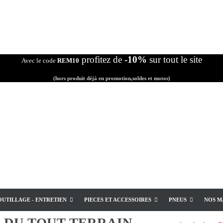
profitez de
-10%
sur tout le site
Avec le code
REM10
(hors produit déjà en promotion,soldes et motos)
OUTILLAGE - ENTRETIEN
PIECES ET ACCESSOIRES
PNEUS
NOS M
E
DU TOUT TERRAIN