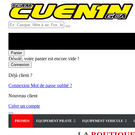
Ex:
Casque,
filtre
à
air,
Fox,
Panier
batterie
Désolé, votre panier est encore vide !
...
Connexion
Déjà client ?
Connexion
Mot de passe oublié ?
Nouveau client
Créer un compte
PROMOS
EQUIPEMENT PILOTE
EQUIPEMENT VEHICULE
LA
BOUTIQU