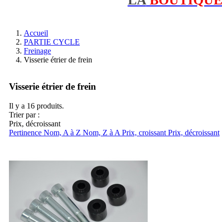
Accueil
PARTIE CYCLE
Freinage
Visserie étrier de frein
Visserie étrier de frein
Il y a 16 produits.
Trier par :
Prix, décroissant
Pertinence
Nom, A à Z
Nom, Z à A
Prix, croissant
Prix, décroissant