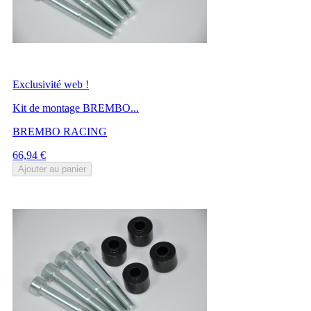
Exclusivité web !
Kit de montage BREMBO...
BREMBO RACING
Prix
66,94 €
Ajouter au panier