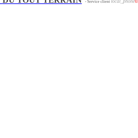
local_phone
0
- Service client