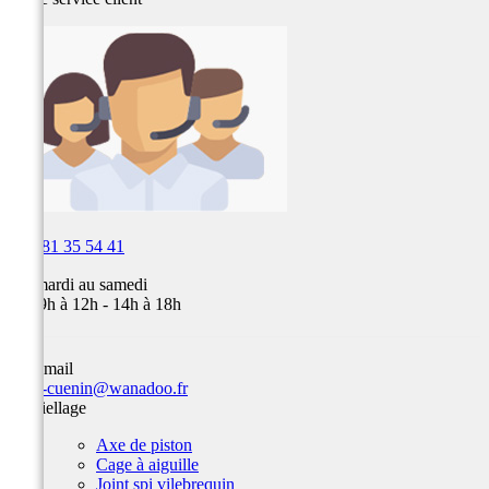

03 81 35 54 41
Du mardi au samedi
de 09h à 12h - 14h à 18h
Par email
team-cuenin@wanadoo.fr
Embiellage
Axe de piston
Cage à aiguille
Joint spi vilebrequin