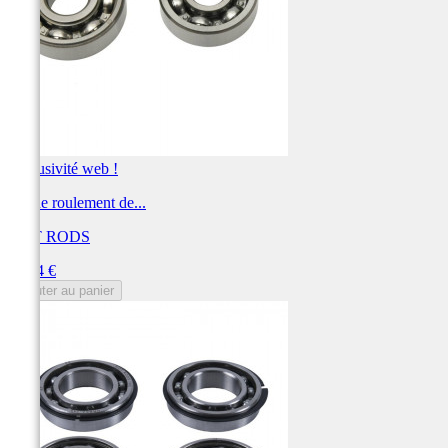
Exclusivité web !
Jeu de roulement de...
HOT RODS
Prix
39,74 €
Ajouter au panier