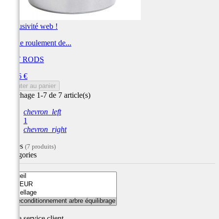
Exclusivité web !
Jeu de roulement de...
HOT RODS
Prix
20,36 €
Ajouter au panier
Affichage 1-7 de 7 article(s)
chevron_left
1
chevron_right
Filtres
(7 produits)
Catégories
Notre service
client