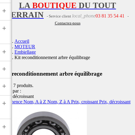
LA
BOUTIQUE
DU TOUT
+
TERRAIN
local_phone
03 81 35 54 41
- Service client
-
Contactez-nous
+
Accueil
MOTEUR
+
Embiellage
Kit reconditionnement arbre équilibrage
+
Kit reconditionnement arbre équilibrage
+
Il y a 7 produits.
Trier par :
Prix, décroissant
Pertinence
Nom, A à Z
Nom, Z à A
Prix, croissant
Prix, décroissant
+
+