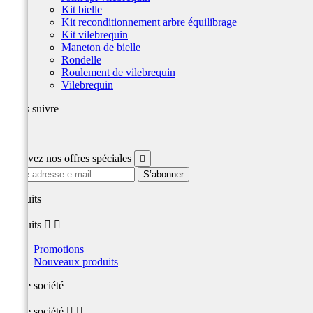
Kit bielle
Kit reconditionnement arbre équilibrage
Kit vilebrequin
Maneton de bielle
Rondelle
Roulement de vilebrequin
Vilebrequin
Nous suivre
Facebook
Recevez nos offres spéciales

produits
produits


Promotions
Nouveaux produits
Notre société
Notre société

