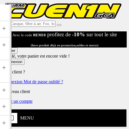
Ex:
+
Casque,
profitez de
-10%
sur tout le site
Avec le code
REM10
filtre
à
+
air,
(hors produit déjà en promotion,soldes et motos)
Fox,
Panier
batterie
Désolé, votre panier est encore vide !
...
Connexion
+
Déjà client ?
Connexion
Mot de passe oublié ?
+
Nouveau client
Créer un compte
+
MENU
+