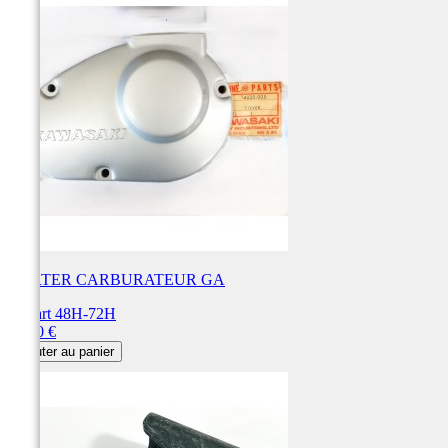
CARTER CARBURATEUR GA
Départ 48H-72H
Prix
18,90 €
Ajouter au panier