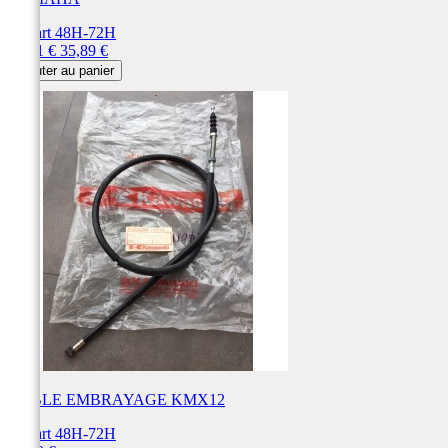
Départ 48H-72H
Prix
Prix
28,71 €
35,89 €
de
Ajouter au panier
base
CABLE EMBRAYAGE KMX12
Départ 48H-72H