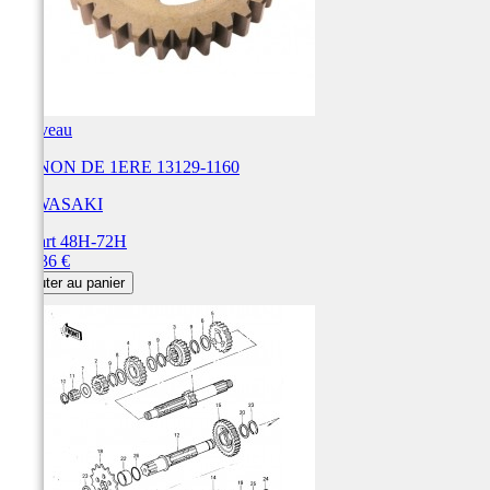
Nouveau
PIGNON DE 1ERE 13129-1160
KAWASAKI
Départ 48H-72H
Prix
101,36 €
Ajouter au panier