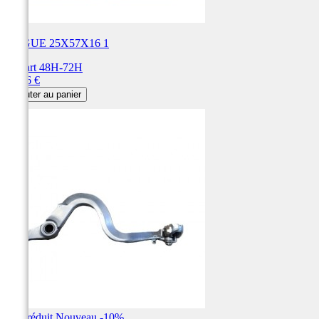
BAGUE 25X57X16 1
Départ 48H-72H
Prix
79,86 €
Ajouter au panier
Prix réduit
Nouveau
-10%