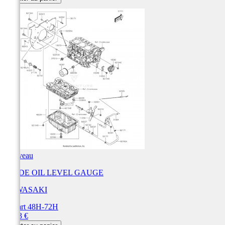
Nouveau
GUIDE OIL LEVEL GAUGE
KAWASAKI
Départ 48H-72H
Prix
64,03 €