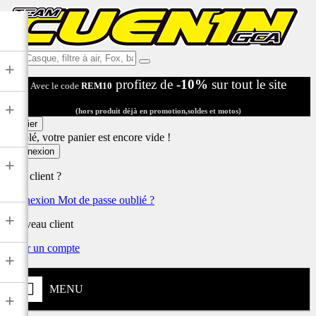
Ex:
+
Casque,
profitez de
-10%
sur tout le site
Avec le code
REM10
filtre
à
+
air,
(hors produit déjà en promotion,soldes et motos)
Fox,
Panier
batterie
Désolé, votre panier est encore vide !
...
Connexion
+
Déjà client ?
Connexion
Mot de passe oublié ?
+
Nouveau client
Créer un compte
+
MENU
+