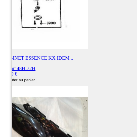
ROBINET ESSENCE KX IDEM...
Départ 48H-72H
Prix
41,59 €
Ajouter au panier