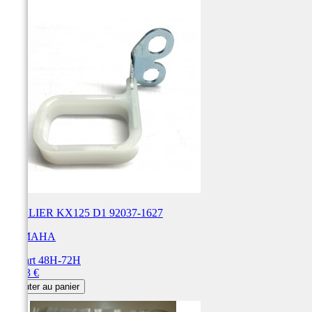
COLLIER KX125 D1 92037-1627
YAMAHA
Départ 48H-72H
Prix
23,03 €
Ajouter au panier