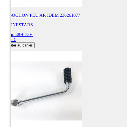
CABOCHON FEU AR IDEM 230261077
ALPINESTARS
Départ 48H-72H
Prix
32,56 €
Ajouter au panier