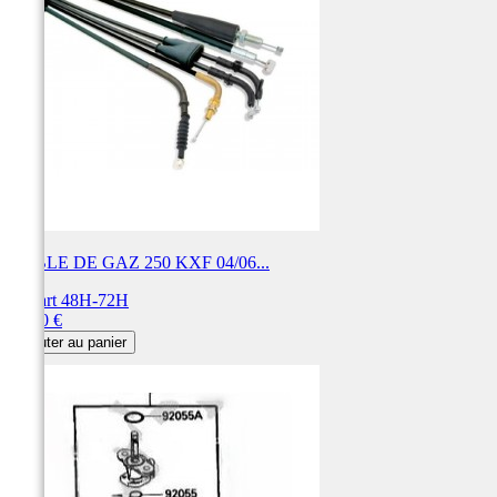
CABLE DE GAZ 250 KXF 04/06...
Départ 48H-72H
Prix
43,20 €
Ajouter au panier