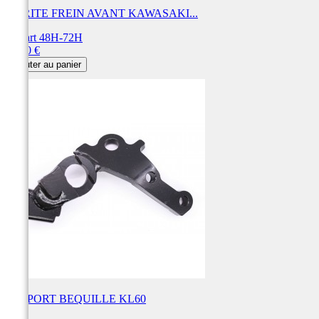
DURITE FREIN AVANT KAWASAKI...
Départ 48H-72H
Prix
69,90 €
Ajouter au panier
SUPPORT BEQUILLE KL60