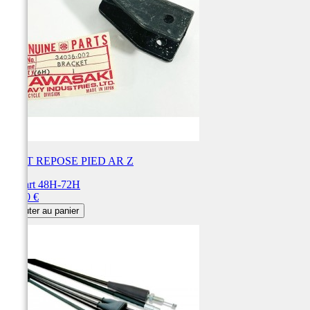
SUPT REPOSE PIED AR Z
Départ 48H-72H
Prix
18,90 €
Ajouter au panier