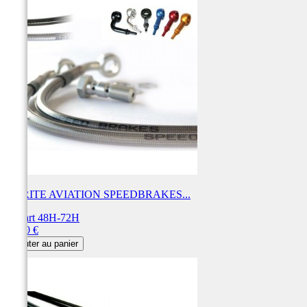
DURITE AVIATION SPEEDBRAKES...
Départ 48H-72H
Prix
54,90 €
Ajouter au panier