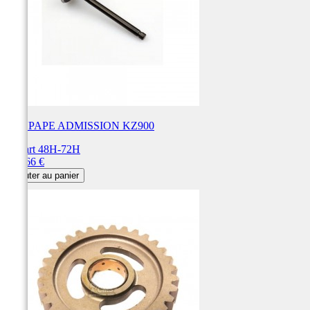
SOUPAPE ADMISSION KZ900
Départ 48H-72H
Prix
126,66 €
Ajouter au panier