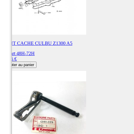
JOINT CACHE CULBU Z1300 A5
Départ 48H-72H
Prix
95,46 €
Ajouter au panier