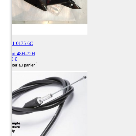
36001-0175-6C
Départ 48H-72H
Prix
41,50 €
Ajouter au panier