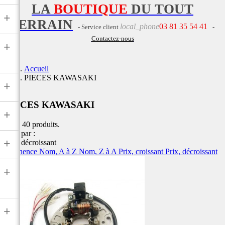
LA
BOUTIQUE
DU TOUT
+
TERRAIN
local_phone
03 81 35 54 41
- Service client
-
Contactez-nous
+
Accueil
PIECES KAWASAKI
+
PIECES KAWASAKI
+
Il y a 40 produits.
Trier par :
+
Prix, décroissant
Pertinence
Nom, A à Z
Nom, Z à A
Prix, croissant
Prix, décroissant
+
+