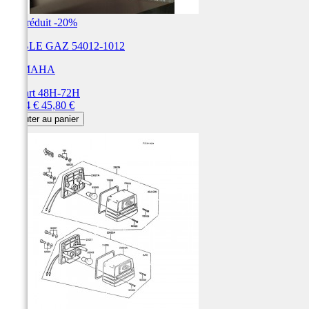
Prix réduit
-20%
CABLE GAZ 54012-1012
YAMAHA
Départ 48H-72H
Prix
Prix
36,64 €
45,80 €
de
Ajouter au panier
base