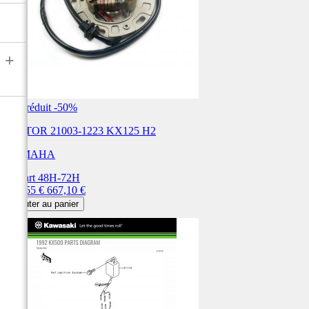
+
Prix réduit
-50%
STATOR 21003-1223 KX125 H2
YAMAHA
Départ 48H-72H
Prix
Prix
333,55 €
667,10 €
de
Ajouter au panier
base