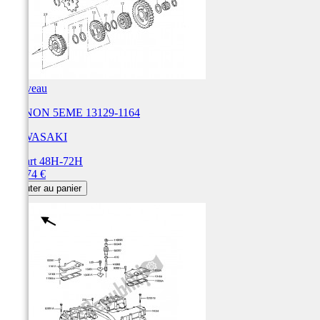
Nouveau
PIGNON 5EME 13129-1164
KAWASAKI
Départ 48H-72H
Prix
100,74 €
Ajouter au panier