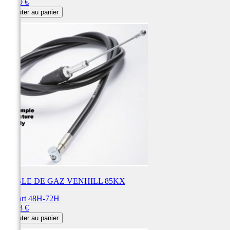
Prix
27,20 €
Ajouter au panier
CABLE DE GAZ VENHILL 85KX
Départ 48H-72H
Prix
26,88 €
Ajouter au panier