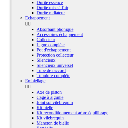
Durite essence
Durite mise à l'air
Durite radiateur
Echappement


Absorbant phonique
Accessoires échappement
Collecteur
Ligne complète
Pot d'échappement
Protection collecteur
Silencieux
Silencieux universel
Tube de raccord
Tubulure complète
Embiellage


Axe de piston
Cage à aiguille
Joint spi vilebrequin
Kit bielle
Kit reconditionnement arbre équilibrage
Kit vilebrequin
Maneton de bielle