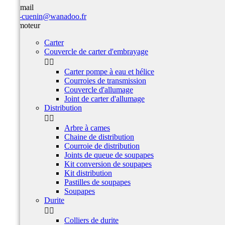
Par email
team-cuenin@wanadoo.fr
Bas moteur
Carter
Couvercle de carter d'embrayage


Carter pompe à eau et hélice
Courroies de transmission
Couvercle d'allumage
Joint de carter d'allumage
Distribution


Arbre à cames
Chaine de distribution
Courroie de distribution
Joints de queue de soupapes
Kit conversion de soupapes
Kit distribution
Pastilles de soupapes
Soupapes
Durite


Colliers de durite