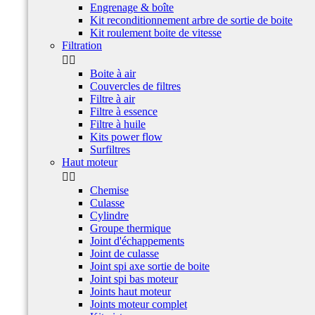
Engrenage & boîte
Kit reconditionnement arbre de sortie de boite
Kit roulement boite de vitesse
Filtration


Boite à air
Couvercles de filtres
Filtre à air
Filtre à essence
Filtre à huile
Kits power flow
Surfiltres
Haut moteur


Chemise
Culasse
Cylindre
Groupe thermique
Joint d'échappements
Joint de culasse
Joint spi axe sortie de boite
Joint spi bas moteur
Joints haut moteur
Joints moteur complet