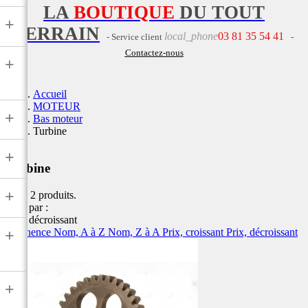
LA
BOUTIQUE
DU TOUT
+
TERRAIN
local_phone
03 81 35 54 41
- Service client
-
Contactez-nous
+
Accueil
MOTEUR
+
Bas moteur
Turbine
+
Turbine
+
Il y a 2 produits.
Trier par :
Prix, décroissant
Pertinence
Nom, A à Z
Nom, Z à A
Prix, croissant
Prix, décroissant
+
+