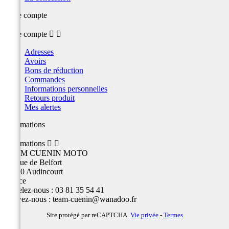
Votre compte
Votre compte


Adresses
Avoirs
Bons de réduction
Commandes
Informations personnelles
Retours produit
Mes alertes
Informations
Informations


TEAM CUENIN MOTO
26 Rue de Belfort
25400 Audincourt
France
Appelez-nous :
03 81 35 54 41
Écrivez-nous :
team-cuenin@wanadoo.fr
Site protégé par reCAPTCHA.
Vie privée
-
Termes