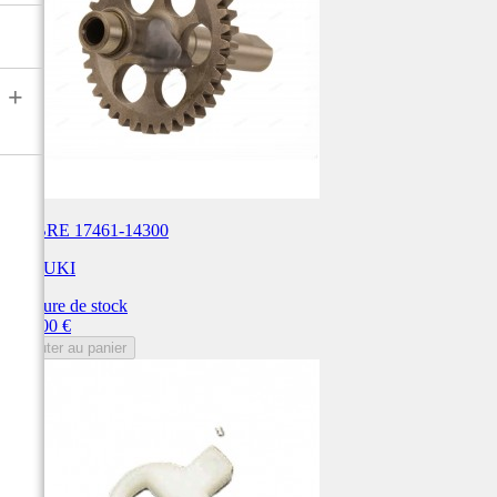
+
ARBRE 17461-14300
SUZUKI
Rupture de stock
Prix
115,00 €
Ajouter au panier