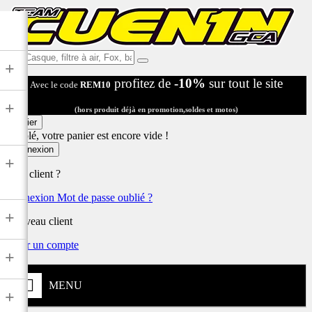
Ex:
+
Casque,
profitez de
-10%
sur tout le site
Avec le code
REM10
filtre
à
+
air,
(hors produit déjà en promotion,soldes et motos)
Fox,
Panier
batterie
Désolé, votre panier est encore vide !
...
Connexion
+
Déjà client ?
Connexion
Mot de passe oublié ?
+
Nouveau client
Créer un compte
+
MENU
+