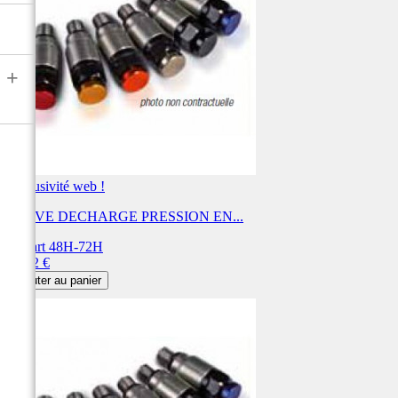
+
Exclusivité web !
VALVE DECHARGE PRESSION EN...
Départ 48H-72H
Prix
20,12 €
Ajouter au panier