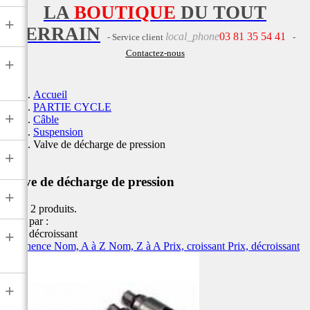
LA
BOUTIQUE
DU TOUT
+
TERRAIN
local_phone
03 81 35 54 41
- Service client
-
Contactez-nous
+
Accueil
PARTIE CYCLE
+
Câble
Suspension
Valve de décharge de pression
+
Valve de décharge de pression
+
Il y a 2 produits.
Trier par :
Prix, décroissant
+
Pertinence
Nom, A à Z
Nom, Z à A
Prix, croissant
Prix, décroissant
+