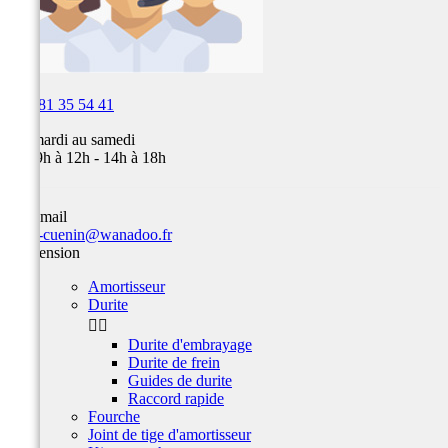

03 81 35 54 41
Du mardi au samedi
de 09h à 12h - 14h à 18h
Par email
team-cuenin@wanadoo.fr
Suspension
Amortisseur
Durite


Durite d'embrayage
Durite de frein
Guides de durite
Raccord rapide
Fourche
Joint de tige d'amortisseur