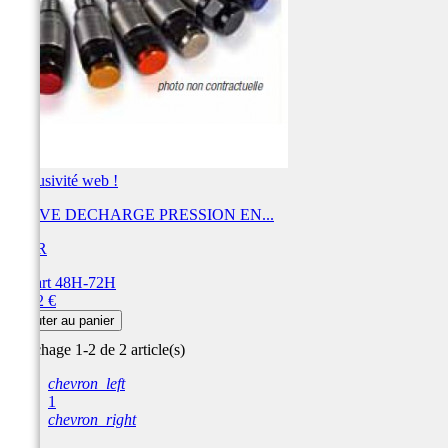
Exclusivité web !
VALVE DECHARGE PRESSION EN...
BIHR
Départ 48H-72H
Prix
20,12 €
Ajouter au panier
Affichage 1-2 de 2 article(s)
chevron_left
1
chevron_right