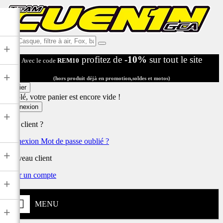
Ex:
+
Casque,
profitez de
-10%
sur tout le site
Avec le code
REM10
filtre
à
+
air,
(hors produit déjà en promotion,soldes et motos)
Fox,
Panier
batterie
Désolé, votre panier est encore vide !
...
Connexion
+
Déjà client ?
Connexion
Mot de passe oublié ?
+
Nouveau client
Créer un compte
+
MENU
+