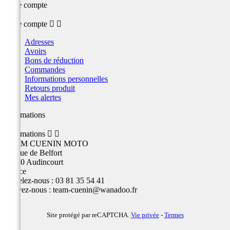
Votre compte
Votre compte


Adresses
Avoirs
Bons de réduction
Commandes
Informations personnelles
Retours produit
Mes alertes
Informations
Informations


TEAM CUENIN MOTO
26 Rue de Belfort
25400 Audincourt
France
Appelez-nous :
03 81 35 54 41
Écrivez-nous :
team-cuenin@wanadoo.fr
Site protégé par reCAPTCHA.
Vie privée
-
Termes