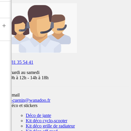
à
air,
Fox,
batterie
...
+

03 81 35 54 41
Du mardi au samedi
de 09h à 12h - 14h à 18h
Par email
team-cuenin@wanadoo.fr
Kit déco et stickers
Déco de jante
Kit déco cyclo-scooter
Kit déco grille de radiateur