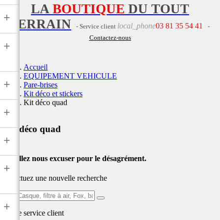
LA
BOUTIQUE
DU TOUT
+
TERRAIN
local_phone
03 81 35 54 41
- Service client
-
Contactez-nous
+
Accueil
EQUIPEMENT VEHICULE
+
Pare-brises
Kit déco et stickers
Kit déco quad
+
Kit déco quad
+
Veuillez nous excuser pour le désagrément.
+
Effectuez une nouvelle recherche
Ex:
+
Casque,
Notre service
client
filtre