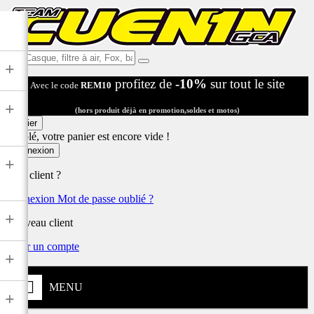
Ex:
+
Casque,
profitez de
-10%
sur tout le site
Avec le code
REM10
filtre
à
+
air,
(hors produit déjà en promotion,soldes et motos)
Fox,
Panier
batterie
Désolé, votre panier est encore vide !
...
Connexion
+
Déjà client ?
Connexion
Mot de passe oublié ?
+
Nouveau client
Créer un compte
+
MENU
+