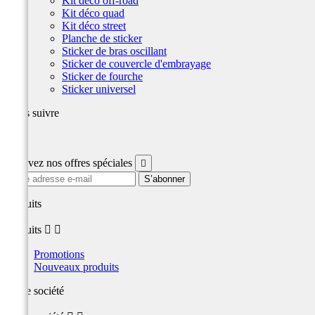
Kit déco off-road
Kit déco quad
Kit déco street
Planche de sticker
Sticker de bras oscillant
Sticker de couvercle d'embrayage
Sticker de fourche
Sticker universel
Nous suivre
Facebook
Recevez nos offres spéciales

produits
produits


Promotions
Nouveaux produits
Notre société