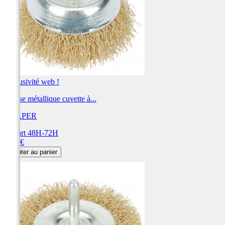
Exclusivité web !
Brosse métallique cuvette à...
DRAPER
Départ 48H-72H
Prix
6,72 €
Ajouter au panier