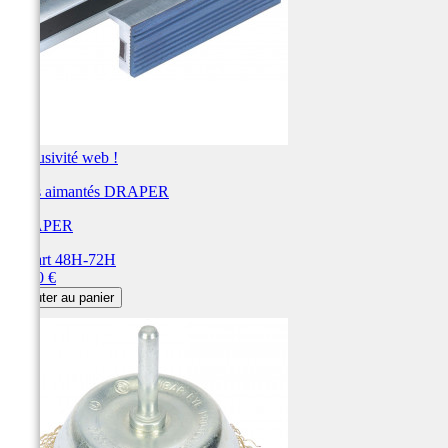
Exclusivité web !
Mors aimantés DRAPER
DRAPER
Départ 48H-72H
Prix
20,40 €
Ajouter au panier