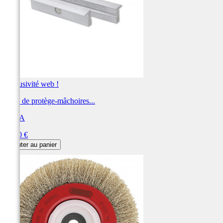
Exclusivité web !
Paire de protège-mâchoires...
BETA
Prix
68,40 €
Ajouter au panier