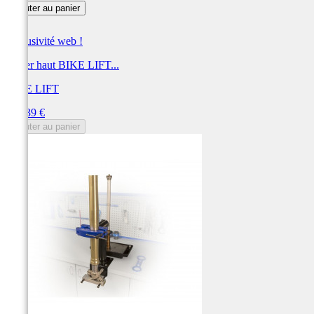
Ajouter au panier
Exclusivité web !
Casier haut BIKE LIFT...
BIKE LIFT
Prix
509,39 €
Ajouter au panier