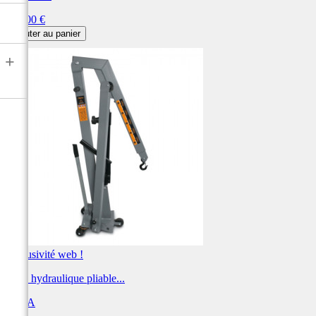
Prix
960,00 €
Ajouter au panier
+
Exclusivité web !
Grue hydraulique pliable...
BETA