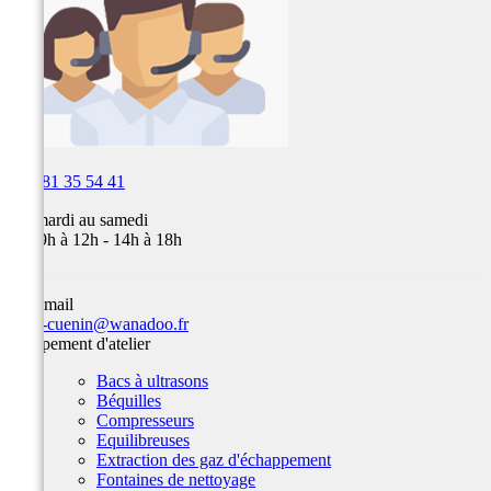

03 81 35 54 41
Du mardi au samedi
de 09h à 12h - 14h à 18h
Par email
team-cuenin@wanadoo.fr
Equipement d'atelier
Bacs à ultrasons
Béquilles
Compresseurs
Equilibreuses
Extraction des gaz d'échappement
Fontaines de nettoyage