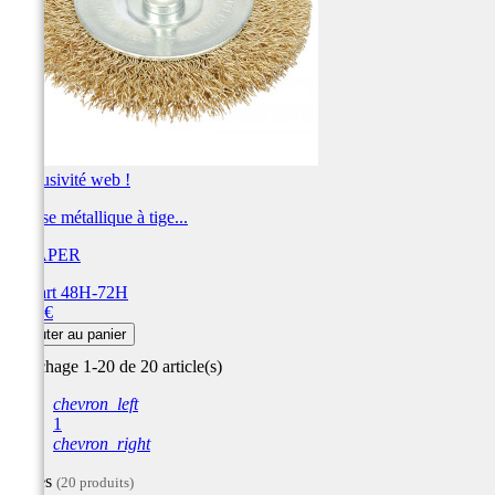
Exclusivité web !
Brosse métallique à tige...
DRAPER
Départ 48H-72H
Prix
5,04 €
Ajouter au panier
Affichage 1-20 de 20 article(s)
chevron_left
1
chevron_right
Filtres
(20 produits)