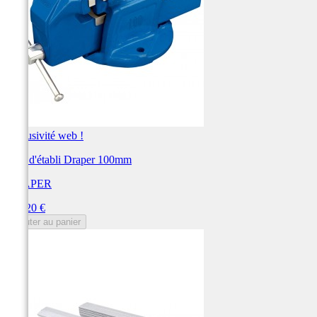
Exclusivité web !
Etau d'établi Draper 100mm
DRAPER
Prix
130,20 €
Ajouter au panier