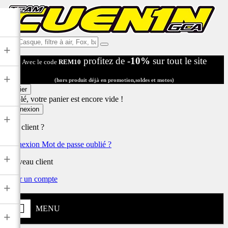
Ex:
+
Casque,
profitez de
-10%
sur tout le site
Avec le code
REM10
filtre
à
+
air,
(hors produit déjà en promotion,soldes et motos)
Fox,
Panier
batterie
Désolé, votre panier est encore vide !
...
Connexion
+
Déjà client ?
Connexion
Mot de passe oublié ?
+
Nouveau client
Créer un compte
+
MENU
+