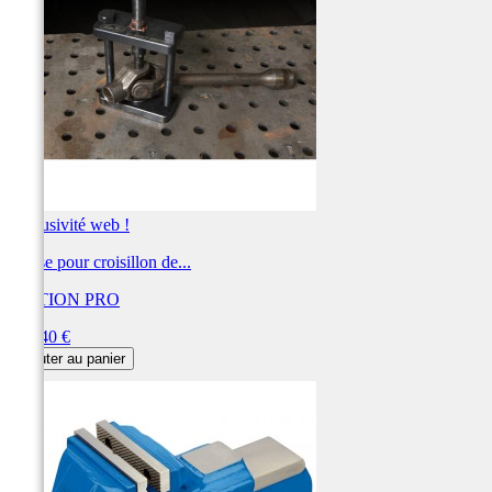
Exclusivité web !
Presse pour croisillon de...
MOTION PRO
Prix
134,40 €
Ajouter au panier