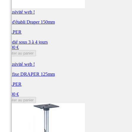
Exclusivité web !
Etau d'établi Draper 150mm
DRAPER
Expédié sous 3 à 4 jours
Prix
234,00 €
Ajouter au panier
Exclusivité web !
Etau fixe DRAPER 125mm
DRAPER
Prix
180,00 €
Ajouter au panier