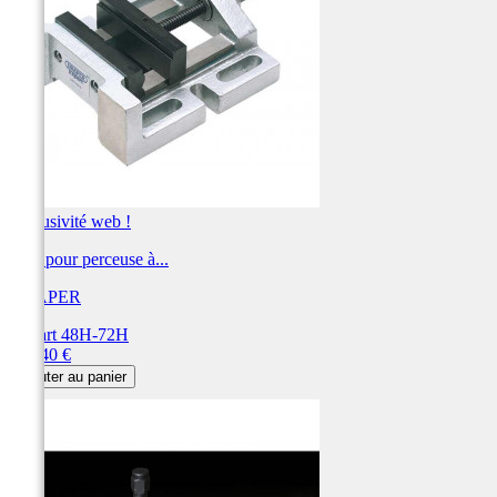
Exclusivité web !
Etau pour perceuse à...
DRAPER
Départ 48H-72H
Prix
164,40 €
Ajouter au panier