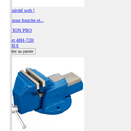
Exclusivité web !
Étau pour fourche et...
MOTION PRO
Départ 48H-72H
Prix
438,00 €
Ajouter au panier