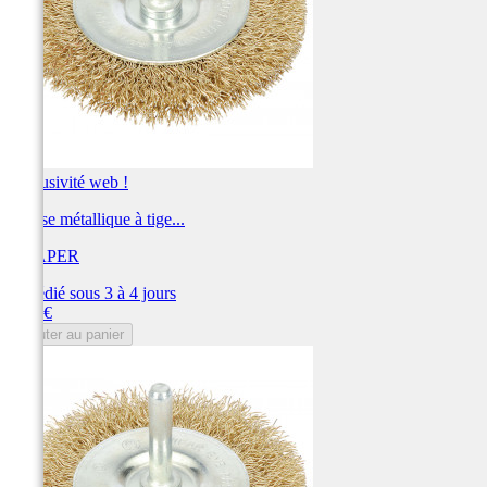
Exclusivité web !
Brosse métallique à tige...
DRAPER
Expédié sous 3 à 4 jours
Prix
6,71 €
Ajouter au panier