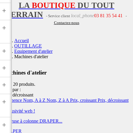
LA
BOUTIQUE
DU TOUT
+
TERRAIN
local_phone
03 81 35 54 41
- Service client
-
Contactez-nous
+
Accueil
OUTILLAGE
+
Equipement d'atelier
Machines d'atelier
+
Machines d'atelier
+
Il y a 20 produits.
Trier par :
Prix, décroissant
Pertinence
Nom, A à Z
Nom, Z à A
Prix, croissant
Prix, décroissant
+
Exclusivité web !
Perceuse à colonne DRAPER...
+
DRAPER