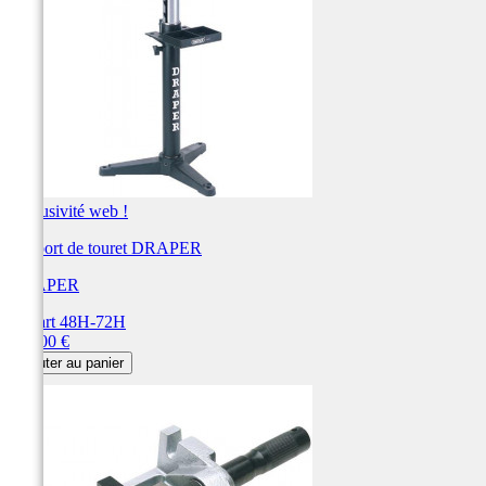
Exclusivité web !
Support de touret DRAPER
DRAPER
Départ 48H-72H
Prix
174,00 €
Ajouter au panier