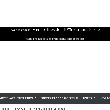
profitez de
-10%
sur tout le site
Avec le code
REM10
(hors produit déjà en promotion,soldes et motos)
OUTILLAGE - ENTRETIEN
PIECES ET ACCESSOIRES
PNEUS
NOS M
E
DU TOUT TERRAIN