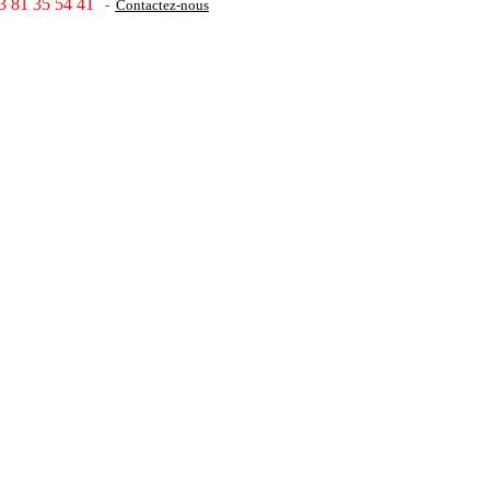
3 81 35 54 41
-
Contactez-nous