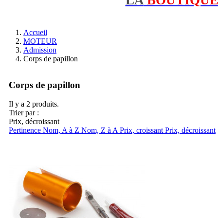
Accueil
MOTEUR
Admission
Corps de papillon
Corps de papillon
Il y a 2 produits.
Trier par :
Prix, décroissant
Pertinence
Nom, A à Z
Nom, Z à A
Prix, croissant
Prix, décroissant