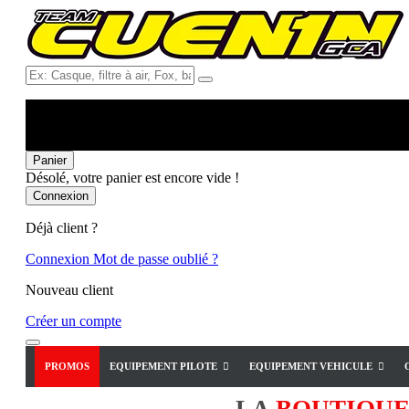
Ex:
Casque,
filtre
à
air,
Fox,
Panier
batterie
Désolé, votre panier est encore vide !
...
Connexion
Déjà client ?
Connexion
Mot de passe oublié ?
Nouveau client
Créer un compte
PROMOS
EQUIPEMENT PILOTE
EQUIPEMENT VEHICULE
LA
BOUTIQU