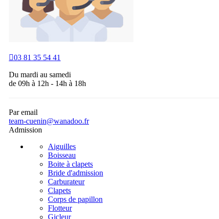

03 81 35 54 41
Du mardi au samedi
de 09h à 12h - 14h à 18h
Par email
team-cuenin@wanadoo.fr
Admission
Aiguilles
Boisseau
Boite à clapets
Bride d'admission
Carburateur
Clapets
Corps de papillon
Flotteur
Gicleur