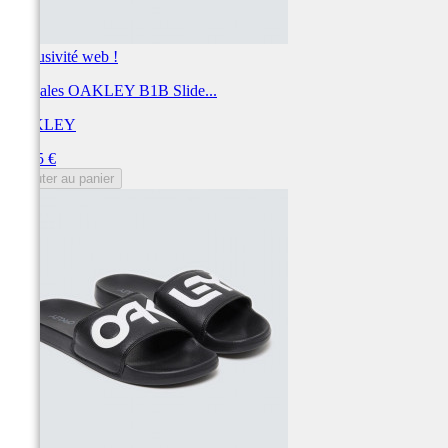
Exclusivité web !
Sandales OAKLEY B1B Slide...
OAKLEY
Prix
24,95 €
Ajouter au panier