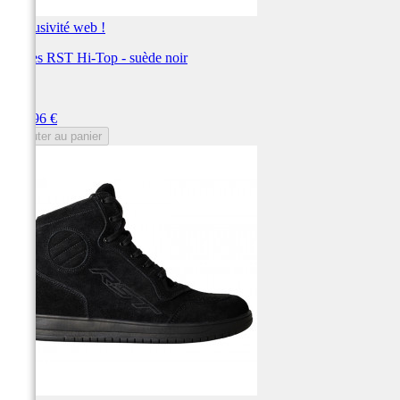
Exclusivité web !
Bottes RST Hi-Top - suède noir
RST
Prix
119,96 €
Ajouter au panier