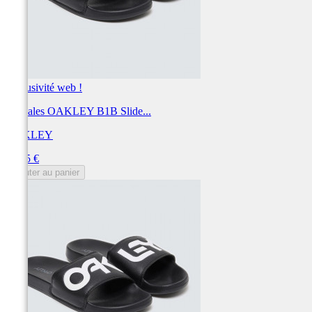
Exclusivité web !
Sandales OAKLEY B1B Slide...
OAKLEY
Prix
24,95 €
Ajouter au panier