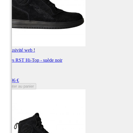
Exclusivité web !
Bottes RST Hi-Top - suède noir
RST
Prix
119,96 €
Ajouter au panier