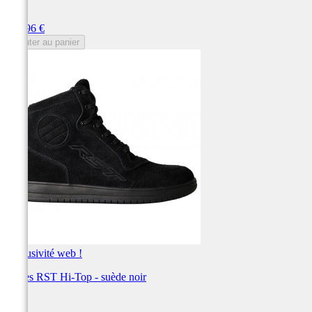
RST
Prix
119,96 €
Ajouter au panier
Exclusivité web !
Bottes RST Hi-Top - suède noir
RST