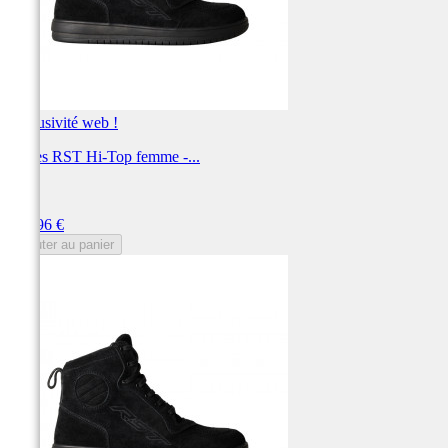
Exclusivité web !
Bottes RST Hi-Top femme -...
RST
Prix
119,96 €
Ajouter au panier