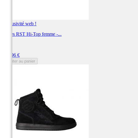
Exclusivité web !
Bottes RST Hi-Top femme -...
RST
Prix
119,96 €
Ajouter au panier