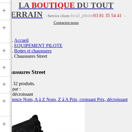
LA
BOUTIQUE
DU TOUT
+
TERRAIN
local_phone
03 81 35 54 41
- Service client
-
Contactez-nous
+
Accueil
EQUIPEMENT PILOTE
+
Bottes et chaussures
Chaussures Street
+
Chaussures Street
+
Il y a 32 produits.
Trier par :
Prix, décroissant
Pertinence
Nom, A à Z
Nom, Z à A
Prix, croissant
Prix, décroissant
+
+