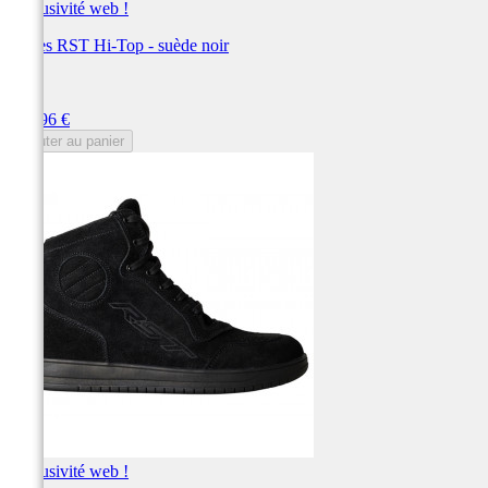
Exclusivité web !
Bottes RST Hi-Top - suède noir
RST
Prix
119,96 €
Ajouter au panier
Exclusivité web !