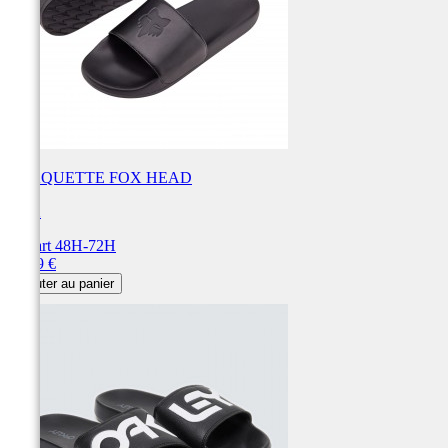
CLAQUETTE FOX HEAD
FOX
Départ 48H-72H
Prix
49,99 €
Ajouter au panier