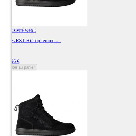
Exclusivité web !
Bottes RST Hi-Top femme -...
RST
Prix
119,96 €
Ajouter au panier