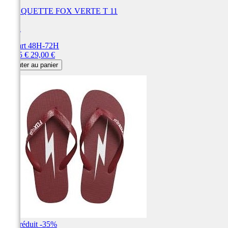
CLAQUETTE FOX VERTE T 11
FOX
Départ 48H-72H
Prix
Prix
18,85 €
29,00 €
de
Ajouter au panier
base
Prix réduit
-35%