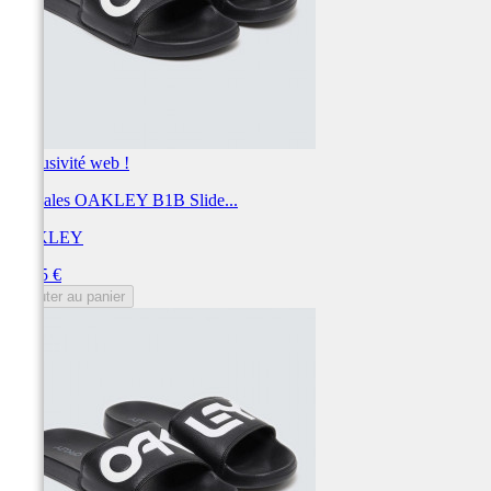
Exclusivité web !
Sandales OAKLEY B1B Slide...
OAKLEY
Prix
24,95 €
Ajouter au panier