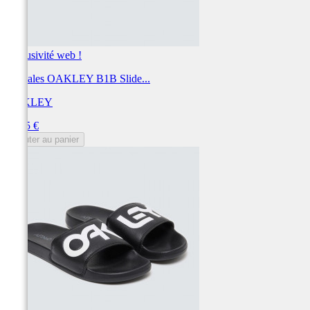
Exclusivité web !
Sandales OAKLEY B1B Slide...
OAKLEY
Prix
24,95 €
Ajouter au panier