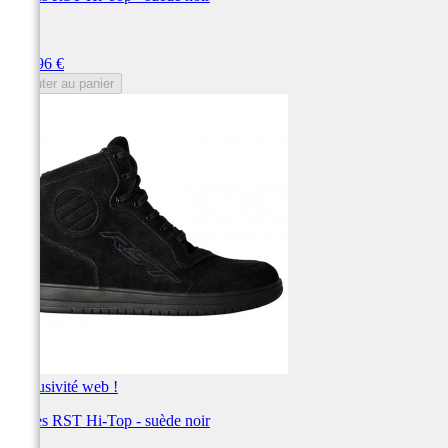
RST
Prix
119,96 €
Ajouter au panier
Exclusivité web !
Bottes RST Hi-Top - suède noir