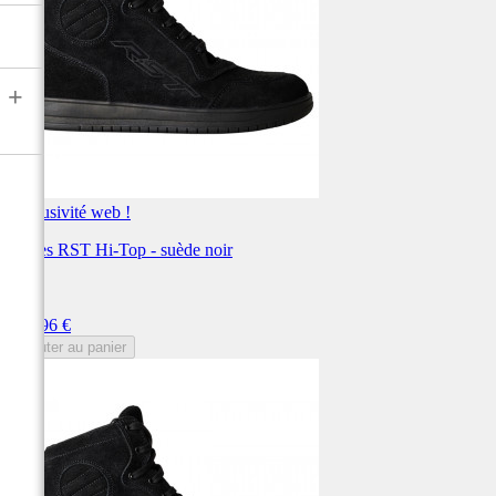
+
Exclusivité web !
Bottes RST Hi-Top - suède noir
RST
Prix
119,96 €
Ajouter au panier