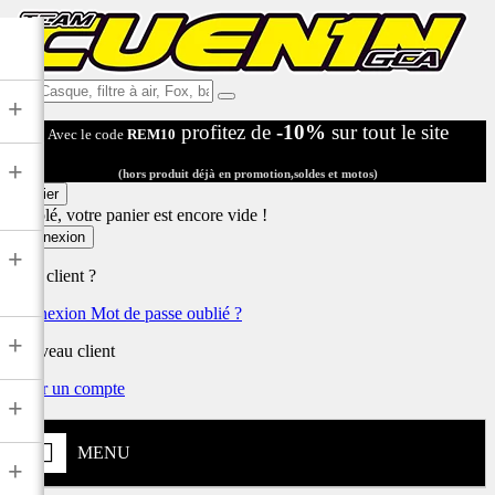
Ex:
+
Casque,
profitez de
-10%
sur tout le site
Avec le code
REM10
filtre
à
+
air,
(hors produit déjà en promotion,soldes et motos)
Fox,
Panier
batterie
Désolé, votre panier est encore vide !
...
Connexion
+
Déjà client ?
Connexion
Mot de passe oublié ?
+
Nouveau client
Créer un compte
+
MENU
+