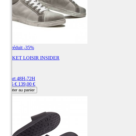
Prix réduit
-35%
BASKET LOISIR INSIDER
SIDI
Départ 48H-72H
Prix
Prix
90,35 €
139,00 €
de
Ajouter au panier
base