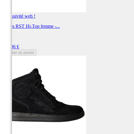
Exclusivité web !
Bottes RST Hi-Top femme -...
RST
Prix
119,96 €
Ajouter au panier