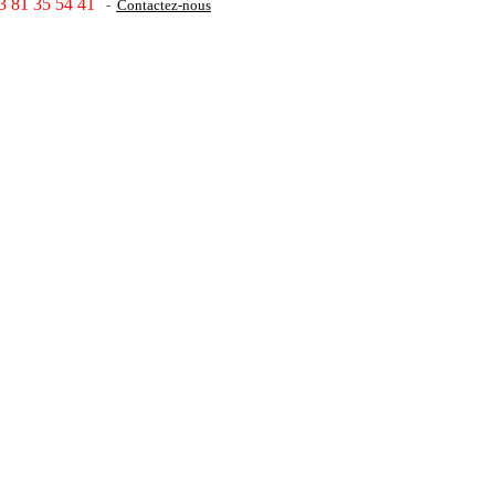
3 81 35 54 41
-
Contactez-nous