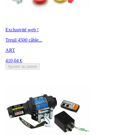
Exclusivité web !
Treuil 4500 câble...
ART
Prix
410,04 €
Ajouter au panier