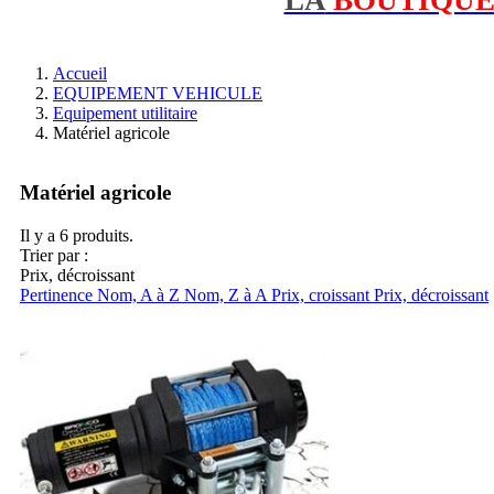
Accueil
EQUIPEMENT VEHICULE
Equipement utilitaire
Matériel agricole
Matériel agricole
Il y a 6 produits.
Trier par :
Prix, décroissant
Pertinence
Nom, A à Z
Nom, Z à A
Prix, croissant
Prix, décroissant