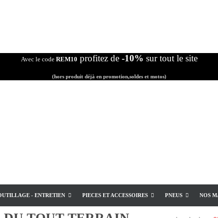
profitez de
-10%
sur tout le site
Avec le code
REM10
(hors produit déjà en promotion,soldes et motos)
OUTILLAGE - ENTRETIEN
PIECES ET ACCESSOIRES
PNEUS
NOS M
E
DU TOUT TERRAIN