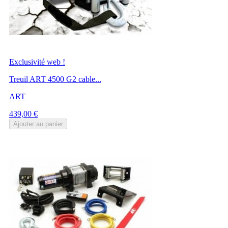
Exclusivité web !
Treuil ART 4500 G2 cable...
ART
Prix
439,00 €
Ajouter au panier