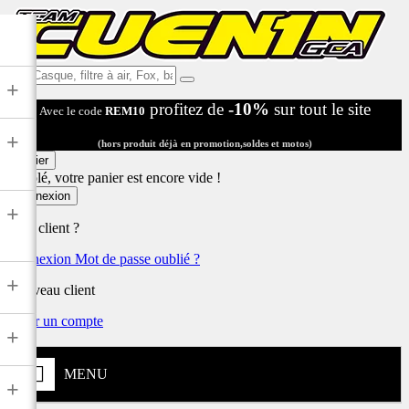
Ex:
+
Casque,
profitez de
-10%
sur tout le site
Avec le code
REM10
filtre
à
+
air,
(hors produit déjà en promotion,soldes et motos)
Fox,
Panier
batterie
Désolé, votre panier est encore vide !
...
Connexion
+
Déjà client ?
Connexion
Mot de passe oublié ?
+
Nouveau client
Créer un compte
+
MENU
+