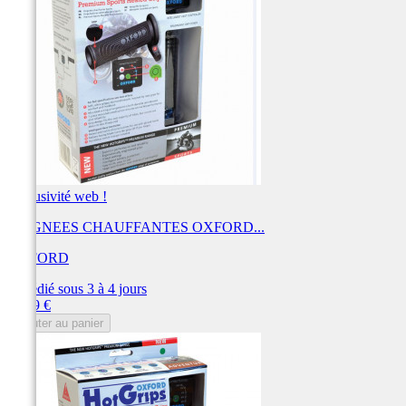
Exclusivité web !
POIGNEES CHAUFFANTES OXFORD...
OXFORD
Expédié sous 3 à 4 jours
Prix
81,59 €
Ajouter au panier