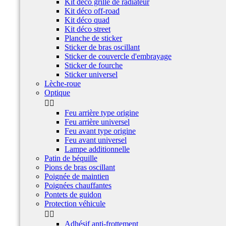
Kit déco grille de radiateur
Kit déco off-road
Kit déco quad
Kit déco street
Planche de sticker
Sticker de bras oscillant
Sticker de couvercle d'embrayage
Sticker de fourche
Sticker universel
Lèche-roue
Optique


Feu arrière type origine
Feu arrière universel
Feu avant type origine
Feu avant universel
Lampe additionnelle
Patin de béquille
Pions de bras oscillant
Poignée de maintien
Poignées chauffantes
Pontets de guidon
Protection véhicule


Adhésif anti-frottement