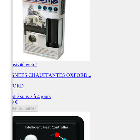
Exclusivité web !
POIGNEES CHAUFFANTES OXFORD...
OXFORD
Expédié sous 3 à 4 jours
Prix
61,19 €
Ajouter au panier