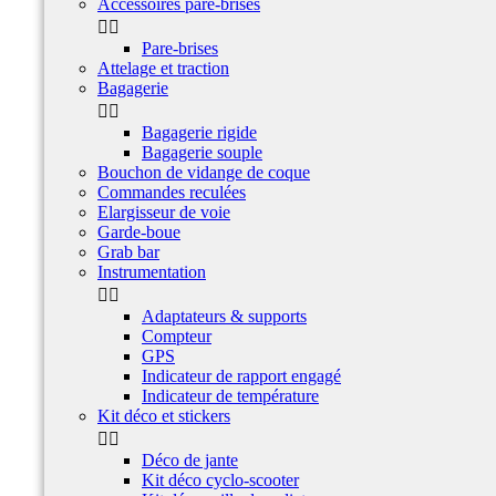
Accessoires pare-brises


Pare-brises
Attelage et traction
Bagagerie


Bagagerie rigide
Bagagerie souple
Bouchon de vidange de coque
Commandes reculées
Elargisseur de voie
Garde-boue
Grab bar
Instrumentation


Adaptateurs & supports
Compteur
GPS
Indicateur de rapport engagé
Indicateur de température
Kit déco et stickers


Déco de jante
Kit déco cyclo-scooter