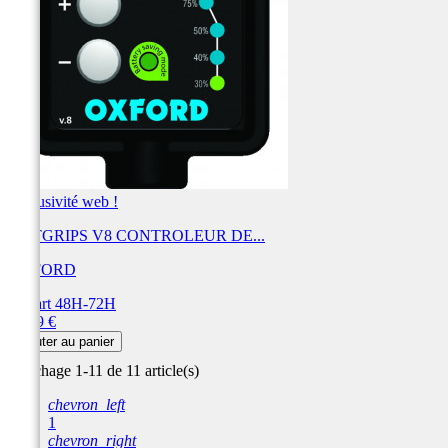
Exclusivité web !
HOTGRIPS V8 CONTROLEUR DE...
OXFORD
Départ 48H-72H
Prix
41,99 €
Ajouter au panier
Affichage 1-11 de 11 article(s)
chevron_left
1
chevron_right