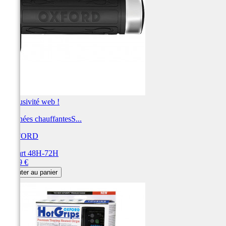
Exclusivité web !
Poignées chauffantesS...
OXFORD
Départ 48H-72H
Prix
91,79 €
Ajouter au panier