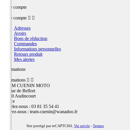
Votre compte
Votre compte


Adresses
Avoirs
Bons de réduction
Commandes
Informations personnelles
Retours produit
Mes alertes
Informations
Informations


TEAM CUENIN MOTO
26 Rue de Belfort
25400 Audincourt
France
Appelez-nous :
03 81 35 54 41
Écrivez-nous :
team-cuenin@wanadoo.fr
Site protégé par reCAPTCHA.
Vie privée
-
Termes