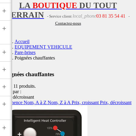
LA
BOUTIQUE
DU TOUT
+
TERRAIN
local_phone
03 81 35 54 41
- Service client
-
Contactez-nous
+
Accueil
EQUIPEMENT VEHICULE
+
Pare-brises
Poignées chauffantes
+
Poignées chauffantes
+
Il y a 11 produits.
Trier par :
Prix, décroissant
Pertinence
Nom, A à Z
Nom, Z à A
Prix, croissant
Prix, décroissant
+
+