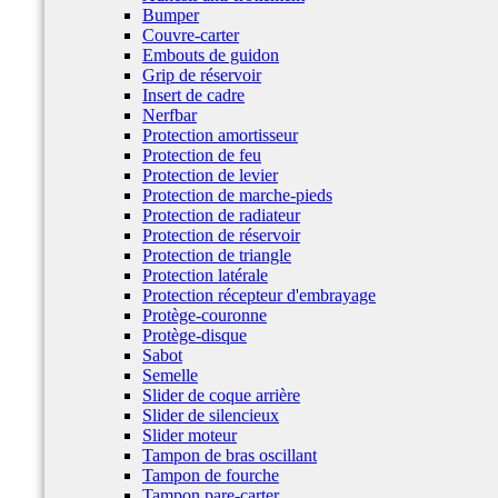
Bumper
Couvre-carter
Embouts de guidon
Grip de réservoir
Insert de cadre
Nerfbar
Protection amortisseur
Protection de feu
Protection de levier
Protection de marche-pieds
Protection de radiateur
Protection de réservoir
Protection de triangle
Protection latérale
Protection récepteur d'embrayage
Protège-couronne
Protège-disque
Sabot
Semelle
Slider de coque arrière
Slider de silencieux
Slider moteur
Tampon de bras oscillant
Tampon de fourche
Tampon pare-carter