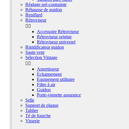
Réglage pré-contrainte
Réhausse de guidon
Reniflard
Rétroviseur


Accessoire Rétroviseur
Rétroviseur origine
Rétroviseur universel
Rigidificateur guidon
Saute vent
Sélection Vintage


Amortisseur
Echappement
Equipement utilitaire
Filtre à air
Guidon
Porte-vignette assurance
Selle
Support de plaque
Tablier
Té de fourche
Visserie