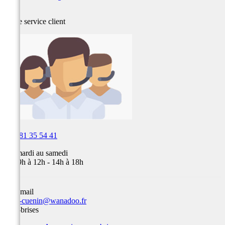
Notre service
client

03 81 35 54 41
Du mardi au samedi
de 09h à 12h - 14h à 18h
Par email
team-cuenin@wanadoo.fr
Pare-brises