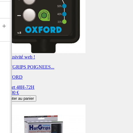
+
Exclusivité web !
HOTGRIPS POIGNEES...
OXFORD
Départ 48H-72H
Prix
102,00 €
Ajouter au panier