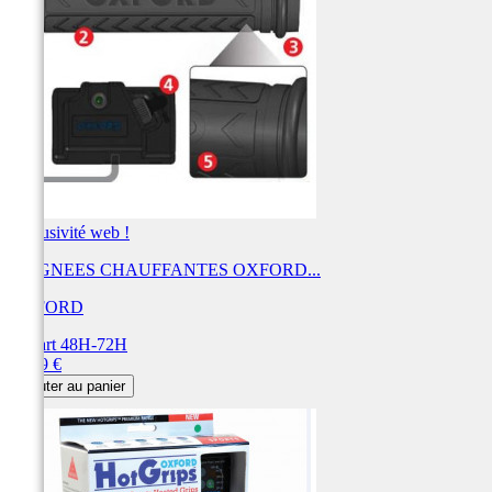
Exclusivité web !
POIGNEES CHAUFFANTES OXFORD...
OXFORD
Départ 48H-72H
Prix
81,59 €
Ajouter au panier