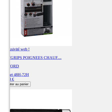
Exclusivité web !
HOTGRIPS POIGNEES CHAUF....
OXFORD
Départ 48H-72H
Prix
91,79 €
Ajouter au panier