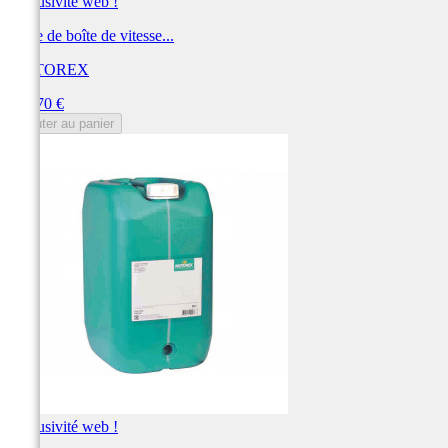
Exclusivité web !
Huile de boîte de vitesse...
MOTOREX
Prix
500,70 €
Ajouter au panier
Exclusivité web !