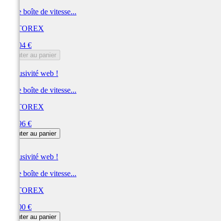
Huile boîte de vitesse...
MOTOREX
Prix
263,04 €
Ajouter au panier
Exclusivité web !
Huile boîte de vitesse...
MOTOREX
Prix
261,96 €
Ajouter au panier
Exclusivité web !
Huile boîte de vitesse...
MOTOREX
Prix
261,00 €
Ajouter au panier