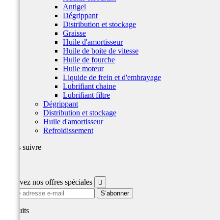
Antigel
Dégrippant
Distribution et stockage
Graisse
Huile d'amortisseur
Huile de boite de vitesse
Huile de fourche
Huile moteur
Liquide de frein et d'embrayage
Lubrifiant chaine
Lubrifiant filtre
Dégrippant
Distribution et stockage
Huile d'amortisseur
Refroidissement
Nous suivre
Facebook
Recevez nos offres spéciales

produits