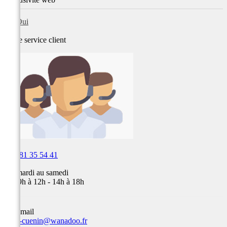
Oui
Notre service
client

03 81 35 54 41
Du mardi au samedi
de 09h à 12h - 14h à 18h
Par email
team-cuenin@wanadoo.fr