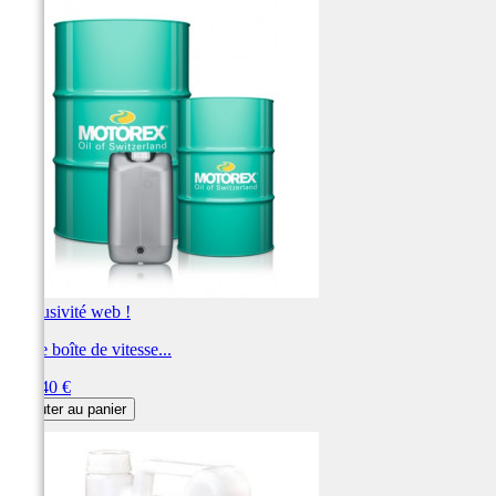
Exclusivité web !
Huile boîte de vitesse...
Prix
145,40 €
Ajouter au panier