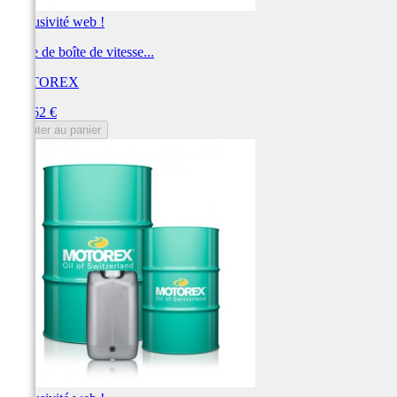
Exclusivité web !
Huile de boîte de vitesse...
MOTOREX
Prix
545,62 €
Ajouter au panier