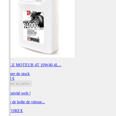
HUILE MOTEUR 4T 10W40 4L...
Rupture de stock
Prix
73,02 €
Ajouter au panier
Exclusivité web !
Huile de boîte de vitesse...
MOTOREX