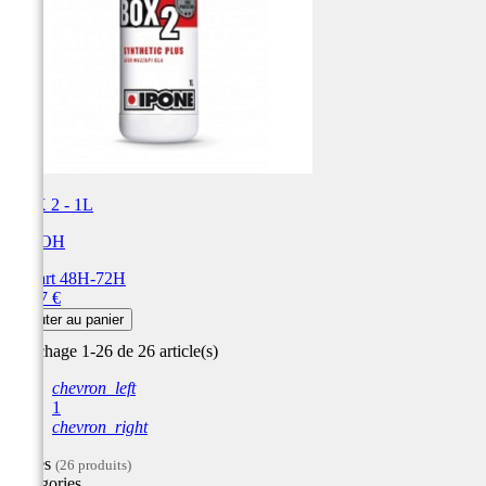
BOX 2 - 1L
AIROH
Départ 48H-72H
Prix
22,07 €
Ajouter au panier
Affichage 1-26 de 26 article(s)
chevron_left
1
chevron_right
Filtres
(26 produits)
Catégories