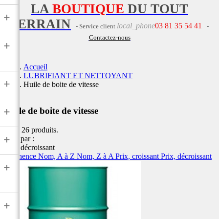
LA
BOUTIQUE
DU TOUT
+
TERRAIN
local_phone
03 81 35 54 41
- Service client
-
Contactez-nous
+
Accueil
LUBRIFIANT ET NETTOYANT
+
Huile de boite de vitesse
+
Huile de boite de vitesse
Il y a 26 produits.
+
Trier par :
Prix, décroissant
Pertinence
Nom, A à Z
Nom, Z à A
Prix, croissant
Prix, décroissant
+
+