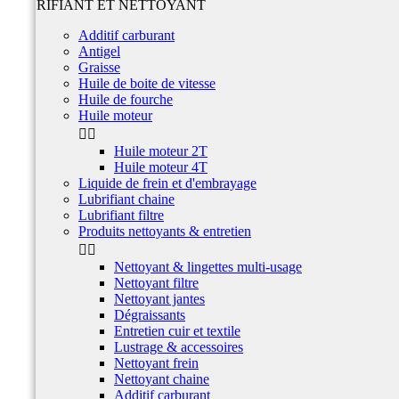
LUBRIFIANT ET NETTOYANT
Additif carburant
Antigel
Graisse
Huile de boite de vitesse
Huile de fourche
Huile moteur


Huile moteur 2T
Huile moteur 4T
Liquide de frein et d'embrayage
Lubrifiant chaine
Lubrifiant filtre
Produits nettoyants & entretien


Nettoyant & lingettes multi-usage
Nettoyant filtre
Nettoyant jantes
Dégraissants
Entretien cuir et textile
Lustrage & accessoires
Nettoyant frein
Nettoyant chaine
Additif carburant