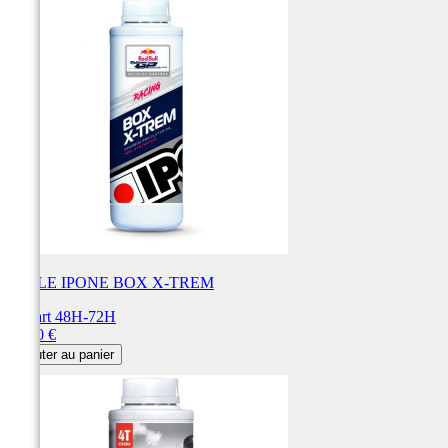
HUILE IPONE BOX X-TREM
Départ 48H-72H
Prix
30,20 €
Ajouter au panier