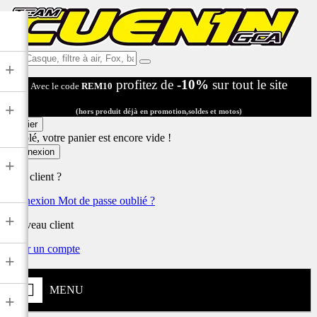
Ex:
+
Casque,
profitez de
-10%
sur tout le site
Avec le code
REM10
filtre
à
+
air,
(hors produit déjà en promotion,soldes et motos)
Fox,
Panier
batterie
Désolé, votre panier est encore vide !
...
Connexion
+
Déjà client ?
Connexion
Mot de passe oublié ?
+
Nouveau client
Créer un compte
+
MENU
+