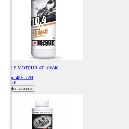
HUILE MOTEUR 4T 10W40...
Départ 48H-72H
Prix
22,38 €
Ajouter au panier