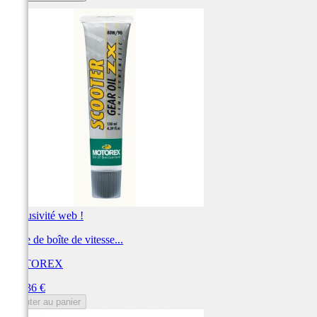
Exclusivité web !
Huile de boîte de vitesse...
MOTOREX
Prix
170,36 €
Ajouter au panier