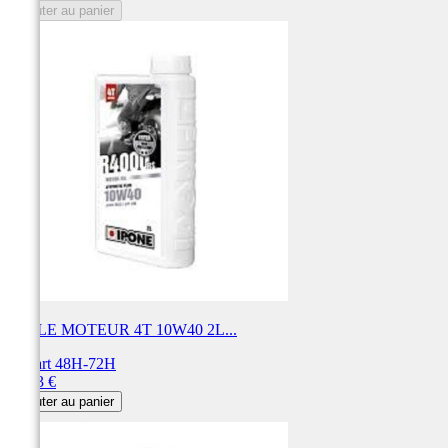
Ajouter au panier
HUILE MOTEUR 4T 10W40 2L...
Départ 48H-72H
Prix
39,53 €
Ajouter au panier