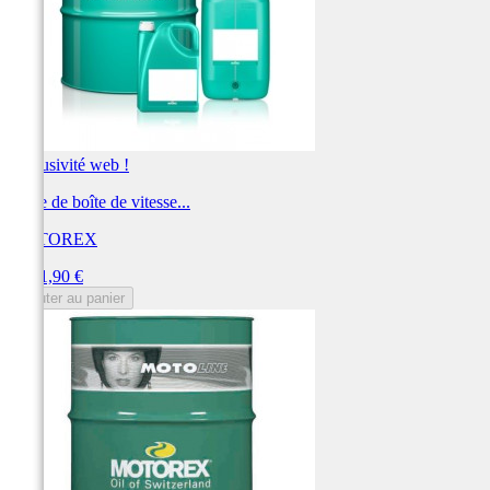
Exclusivité web !
Huile de boîte de vitesse...
MOTOREX
Prix
2 371,90 €
Ajouter au panier