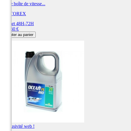
Huile boîte de vitesse...
MOTOREX
Départ 48H-72H
Prix
497,60 €
Ajouter au panier
Exclusivité web !