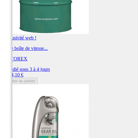
Exclusivité web !
Huile boîte de vitesse...
MOTOREX
Expédié sous 3 à 4 jours
Prix
1 484,10 €
Ajouter au panier