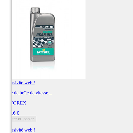
Exclusivité web !
Huile de boîte de vitesse...
MOTOREX
Prix
307,16 €
Ajouter au panier
Exclusivité web !