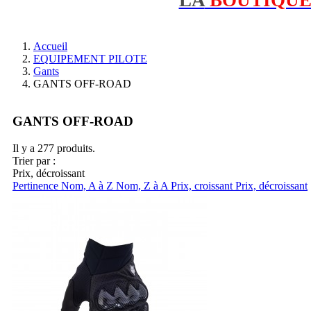
Accueil
EQUIPEMENT PILOTE
Gants
GANTS OFF-ROAD
GANTS OFF-ROAD
Il y a 277 produits.
Trier par :
Prix, décroissant
Pertinence
Nom, A à Z
Nom, Z à A
Prix, croissant
Prix, décroissant