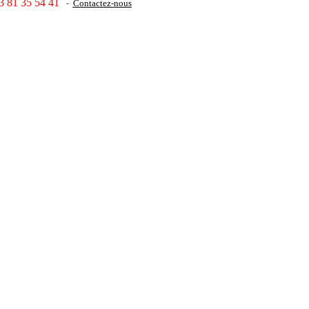
3 81 35 54 41
-
Contactez-nous