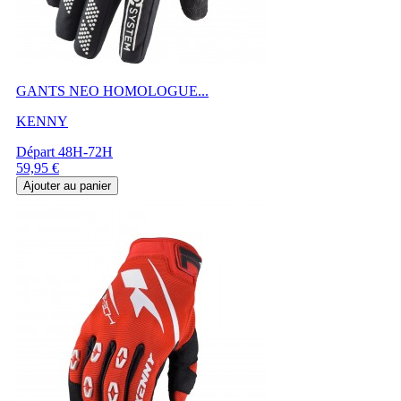
GANTS NEO HOMOLOGUE...
KENNY
Départ 48H-72H
Prix
59,95 €
Ajouter au panier