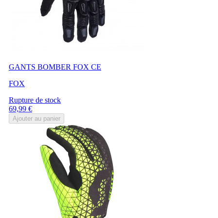
GANTS BOMBER FOX CE
FOX
Rupture de stock
Prix
69,99 €
Ajouter au panier