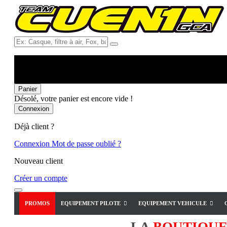
Ex:
Casque,
filtre
à
air,
Fox,
Panier
batterie
Désolé, votre panier est encore vide !
...
Connexion
Déjà client ?
Connexion
Mot de passe oublié ?
Nouveau client
Créer un compte
PROMOS
EQUIPEMENT PILOTE
EQUIPEMENT VEHICULE
LA
BOUTIQU