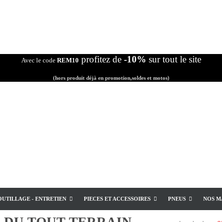
profitez de
-10%
sur tout le site
Avec le code
REM10
(hors produit déjà en promotion,soldes et motos)
OUTILLAGE - ENTRETIEN
PIECES ET ACCESSOIRES
PNEUS
NOS M
E
DU TOUT TERRAIN