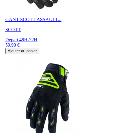
GANT SCOTT ASSAULT...
SCOTT
Départ 48H-72H
Prix
59,90 €
Ajouter au panier