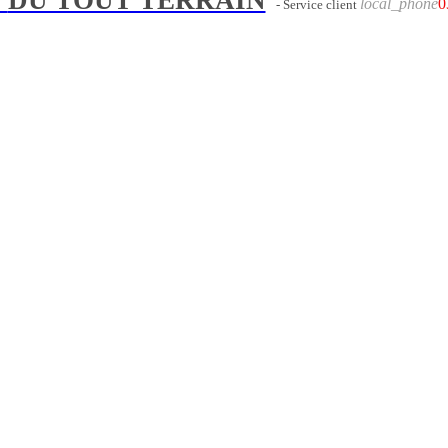
local_phone
0
- Service client