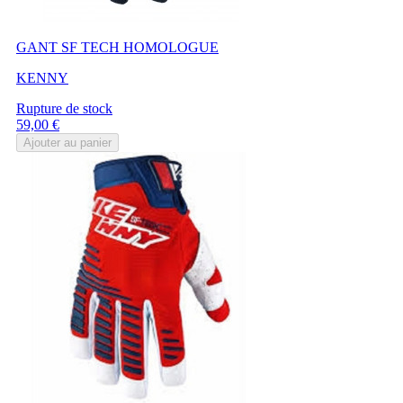
GANT SF TECH HOMOLOGUE
KENNY
Rupture de stock
Prix
59,00 €
Ajouter au panier