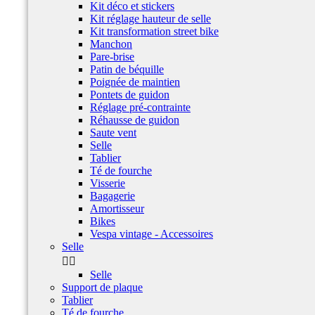
Kit déco et stickers
Kit réglage hauteur de selle
Kit transformation street bike
Manchon
Pare-brise
Patin de béquille
Poignée de maintien
Pontets de guidon
Réglage pré-contrainte
Réhausse de guidon
Saute vent
Selle
Tablier
Té de fourche
Visserie
Bagagerie
Amortisseur
Bikes
Vespa vintage - Accessoires
Selle


Selle
Support de plaque
Tablier
Té de fourche