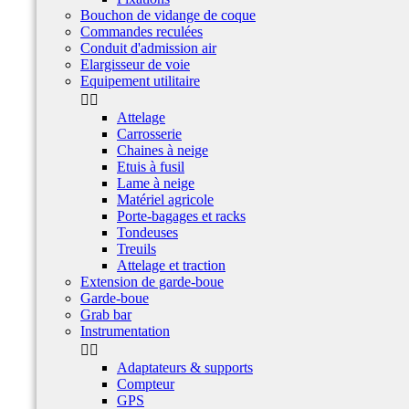
Bouchon de vidange de coque
Commandes reculées
Conduit d'admission air
Elargisseur de voie
Equipement utilitaire


Attelage
Carrosserie
Chaines à neige
Etuis à fusil
Lame à neige
Matériel agricole
Porte-bagages et racks
Tondeuses
Treuils
Attelage et traction
Extension de garde-boue
Garde-boue
Grab bar
Instrumentation


Adaptateurs & supports
Compteur
GPS