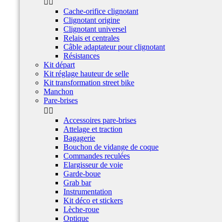


Cache-orifice clignotant
Clignotant origine
Clignotant universel
Relais et centrales
Câble adaptateur pour clignotant
Résistances
Kit départ
Kit réglage hauteur de selle
Kit transformation street bike
Manchon
Pare-brises


Accessoires pare-brises
Attelage et traction
Bagagerie
Bouchon de vidange de coque
Commandes reculées
Elargisseur de voie
Garde-boue
Grab bar
Instrumentation
Kit déco et stickers
Lèche-roue
Optique