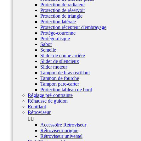
Protection de radiateur
Protection de réservoir
Protection de triangle
Protection latérale
Protection récepteur d'embrayage
Protège-couronne
Protège-disque
Sabot
Semelle
Slider de coque arrière
Slider de silencieux
Slider moteur
Tampon de bras oscillant
Tampon de fourche
Tampon pare-carter
Protection tableau de bord
Réglage pré-contrainte
Réhausse de guidon
Reniflard
Rétroviseur


Accessoire Rétroviseur
Rétroviseur origine
Rétroviseur universel