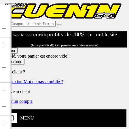
Ex:
+
Casque,
profitez de
-10%
sur tout le site
Avec le code
REM10
filtre
à
+
air,
(hors produit déjà en promotion,soldes et motos)
Fox,
Panier
batterie
Désolé, votre panier est encore vide !
...
Connexion
+
Déjà client ?
Connexion
Mot de passe oublié ?
+
Nouveau client
Créer un compte
+
MENU
+