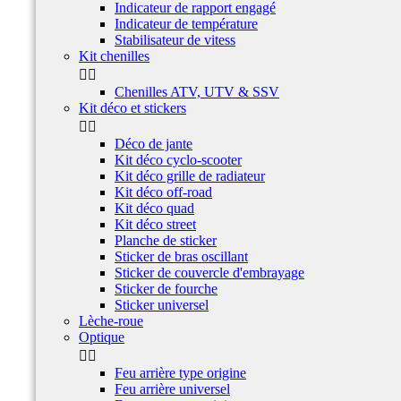
Indicateur de rapport engagé
Indicateur de température
Stabilisateur de vitess
Kit chenilles


Chenilles ATV, UTV & SSV
Kit déco et stickers


Déco de jante
Kit déco cyclo-scooter
Kit déco grille de radiateur
Kit déco off-road
Kit déco quad
Kit déco street
Planche de sticker
Sticker de bras oscillant
Sticker de couvercle d'embrayage
Sticker de fourche
Sticker universel
Lèche-roue
Optique


Feu arrière type origine
Feu arrière universel