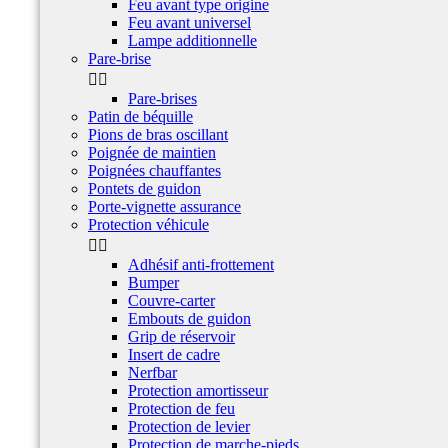
Feu avant type origine
Feu avant universel
Lampe additionnelle
Pare-brise


Pare-brises
Patin de béquille
Pions de bras oscillant
Poignée de maintien
Poignées chauffantes
Pontets de guidon
Porte-vignette assurance
Protection véhicule


Adhésif anti-frottement
Bumper
Couvre-carter
Embouts de guidon
Grip de réservoir
Insert de cadre
Nerfbar
Protection amortisseur
Protection de feu
Protection de levier
Protection de marche-pieds