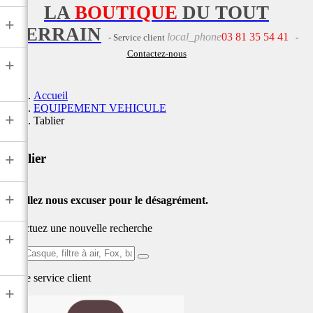
LA
BOUTIQUE
DU TOUT
+
TERRAIN
local_phone
03 81 35 54 41
- Service client
-
Contactez-nous
+
Accueil
EQUIPEMENT VEHICULE
+
Tablier
+
Tablier
+
Veuillez nous excuser pour le désagrément.
Effectuez une nouvelle recherche
+
Ex:
Casque,
Notre service
client
filtre
+
à
air,