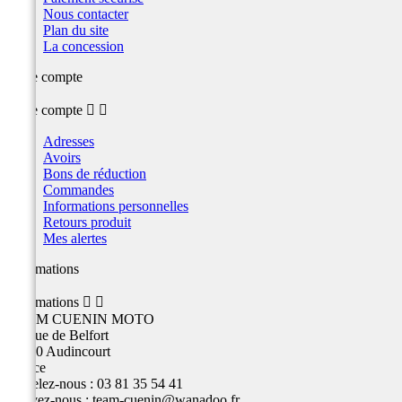
Nous contacter
Plan du site
La concession
Votre compte
Votre compte


Adresses
Avoirs
Bons de réduction
Commandes
Informations personnelles
Retours produit
Mes alertes
Informations
Informations


TEAM CUENIN MOTO
26 Rue de Belfort
25400 Audincourt
France
Appelez-nous :
03 81 35 54 41
Écrivez-nous :
team-cuenin@wanadoo.fr