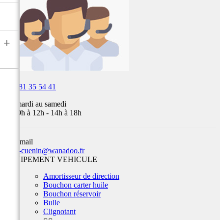
Fox,
batterie
...
+

03 81 35 54 41
Du mardi au samedi
de 09h à 12h - 14h à 18h
Par email
team-cuenin@wanadoo.fr
EQUIPEMENT VEHICULE
Amortisseur de direction
Bouchon carter huile
Bouchon réservoir
Bulle
Clignotant