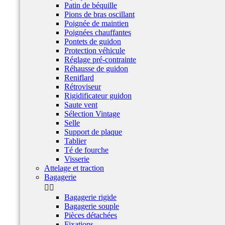
Patin de béquille
Pions de bras oscillant
Poignée de maintien
Poignées chauffantes
Pontets de guidon
Protection véhicule
Réglage pré-contrainte
Réhausse de guidon
Reniflard
Rétroviseur
Rigidificateur guidon
Saute vent
Sélection Vintage
Selle
Support de plaque
Tablier
Té de fourche
Visserie
Attelage et traction
Bagagerie


Bagagerie rigide
Bagagerie souple
Pièces détachées
Fixations