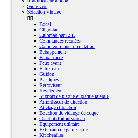
Rigidificateur guidon
Saute vent
Sélection Vintage


Bocal
Clignotant
Clubman par LSL
Commandes reculées
Compteur et instrumentation
Echappement
Feux arrière
Feux avant
Filtre à air
Guidon
Plastiques
Rétroviseur
Revêtement
Support de plaque et plaque latérale
Amortisseur de direction
Attelage et traction
Bouchon de vidange de coque
Conduit d'admission air
Equipement utilitaire
Extension de garde-boue
Kit chenilles