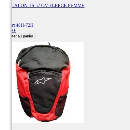
PANTALON TS 57 OV FLEECE FEMME
FOX
Départ 48H-72H
Prix
79,99 €
Ajouter au panier