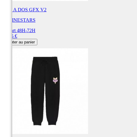
SAC A DOS GFX V2
ALPINESTARS
Départ 48H-72H
Prix
84,95 €
Ajouter au panier