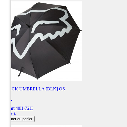
TRACK UMBRELLA [BLK] OS
FOX
Départ 48H-72H
Prix
59,99 €
Ajouter au panier