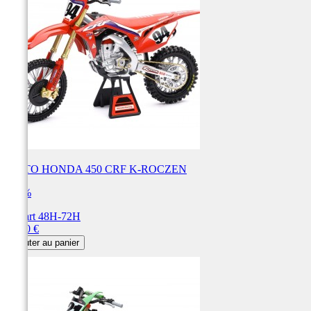
MOTO HONDA 450 CRF K-ROCZEN
100%
Départ 48H-72H
Prix
59,90 €
Ajouter au panier