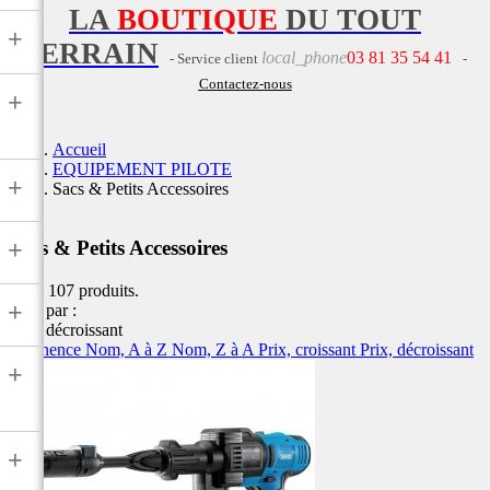
LA
BOUTIQUE
DU TOUT
+
TERRAIN
local_phone
03 81 35 54 41
- Service client
-
Contactez-nous
+
Accueil
EQUIPEMENT PILOTE
+
Sacs & Petits Accessoires
+
Sacs & Petits Accessoires
Il y a 107 produits.
+
Trier par :
Prix, décroissant
Pertinence
Nom, A à Z
Nom, Z à A
Prix, croissant
Prix, décroissant
+
+