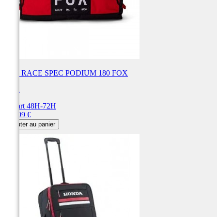
SAC RACE SPEC PODIUM 180 FOX
FOX
Départ 48H-72H
Prix
154,99 €
Ajouter au panier