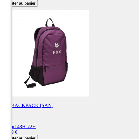
Ajouter au panier
180 BACKPACK [SAN]
FOX
Départ 48H-72H
Prix
59,99 €
Ajouter au panier