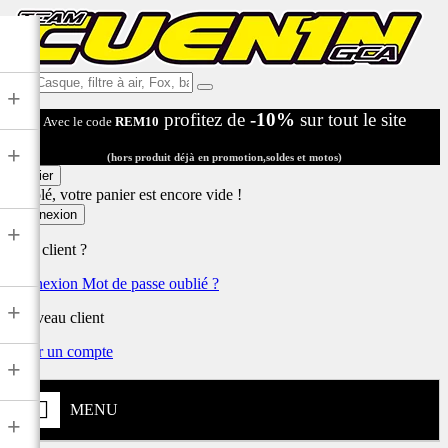
Ex:
+
Casque,
profitez de
-10%
sur tout le site
Avec le code
REM10
filtre
à
+
air,
(hors produit déjà en promotion,soldes et motos)
Fox,
Panier
batterie
Désolé, votre panier est encore vide !
...
Connexion
+
Déjà client ?
Connexion
Mot de passe oublié ?
+
Nouveau client
Créer un compte
+
MENU
+