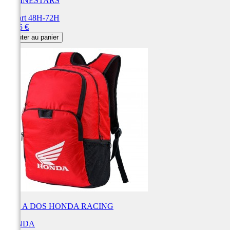
ALPINESTARS
Départ 48H-72H
Prix
74,95 €
Ajouter au panier
SAC A DOS HONDA RACING
HONDA