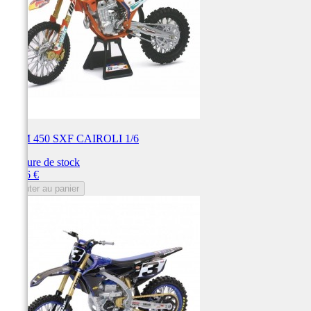
KTM 450 SXF CAIROLI 1/6
Rupture de stock
Prix
55,86 €
Ajouter au panier