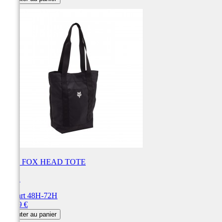
SAC FOX HEAD TOTE
FOX
Départ 48H-72H
Prix
59,99 €
Ajouter au panier