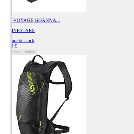
SAC VOYAGE GOANNA...
ALPINESTARS
Rupture de stock
Prix
99,95 €
Ajouter au panier