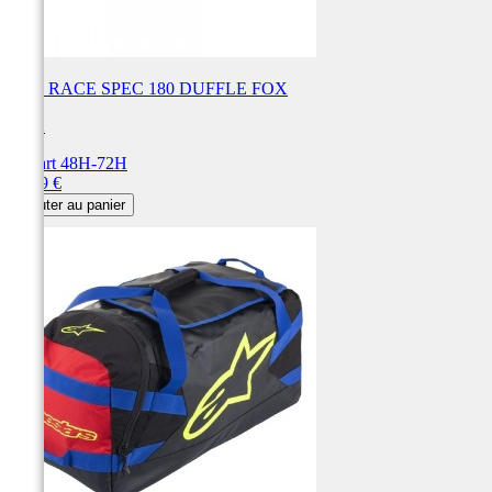
SAC RACE SPEC 180 DUFFLE FOX
FOX
Départ 48H-72H
Prix
99,99 €
Ajouter au panier