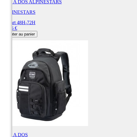
SAC A DOS ALPINESTARS
ALPINESTARS
Départ 48H-72H
Prix
79,96 €
Ajouter au panier
SAC A DOS