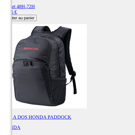
Départ 48H-72H
Prix
69,95 €
Ajouter au panier
SAC A DOS HONDA PADDOCK
HONDA