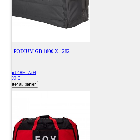
SAC PODIUM GB 1800 X 1282
FOX
Départ 48H-72H
Prix
189,99 €
Ajouter au panier