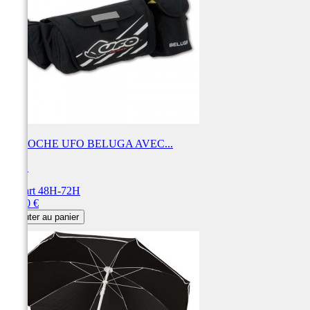
SACOCHE UFO BELUGA AVEC...
UFO
Départ 48H-72H
Prix
58,50 €
Ajouter au panier