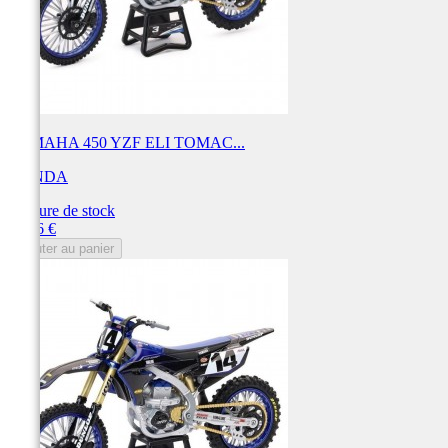
YAMAHA 450 YZF ELI TOMAC...
HONDA
Rupture de stock
Prix
55,86 €
Ajouter au panier