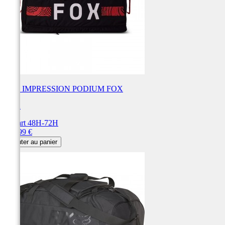
SAC IMPRESSION PODIUM FOX
FOX
Départ 48H-72H
Prix
199,99 €
Ajouter au panier