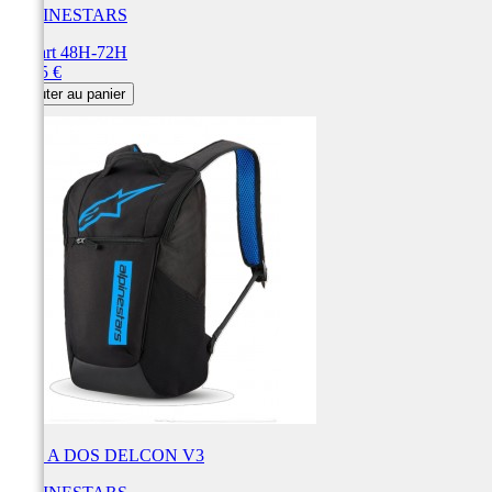
ALPINESTARS
Départ 48H-72H
Prix
74,95 €
Ajouter au panier
SAC A DOS DELCON V3