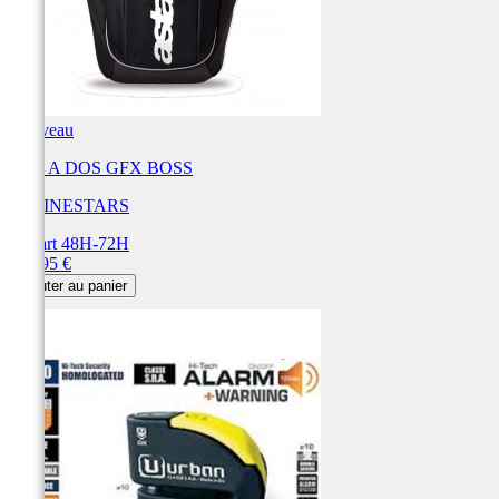
Nouveau
SAC A DOS GFX BOSS
ALPINESTARS
Départ 48H-72H
Prix
129,95 €
Ajouter au panier