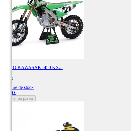
MOTO KAWASAKI 450 KX...
100%
Rupture de stock
Prix
59,90 €
Ajouter au panier