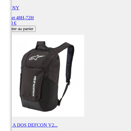
KENNY
Départ 48H-72H
Prix
75,00 €
Ajouter au panier
SAC A DOS DEFCON V2...