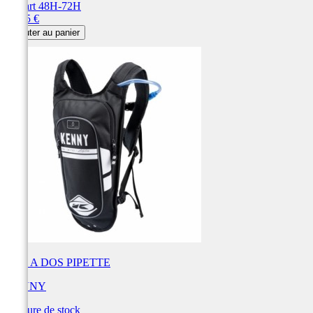
Départ 48H-72H
Prix
69,95 €
Ajouter au panier
SAC A DOS PIPETTE
KENNY
Rupture de stock