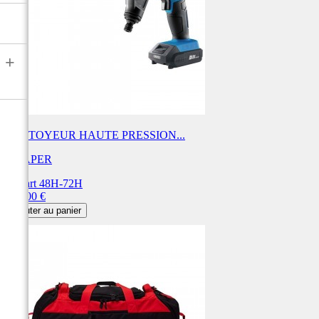
+
NETTOYEUR HAUTE PRESSION...
DRAPER
Départ 48H-72H
Prix
282,00 €
Ajouter au panier