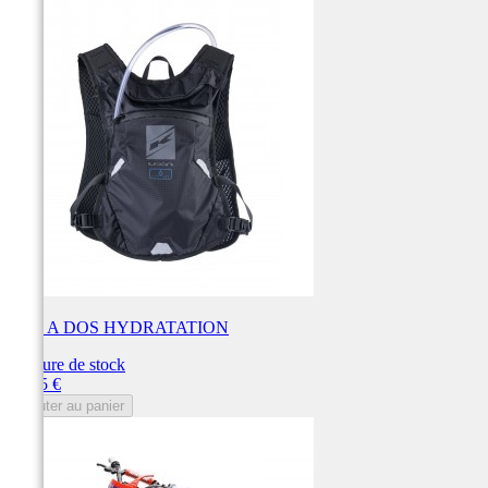
SAC A DOS HYDRATATION
Rupture de stock
Prix
59,95 €
Ajouter au panier