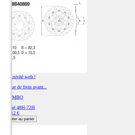
Exclusivité web !
Disque de frein avant...
BREMBO
Départ 48H-72H
Prix
360,12 €
Ajouter au panier