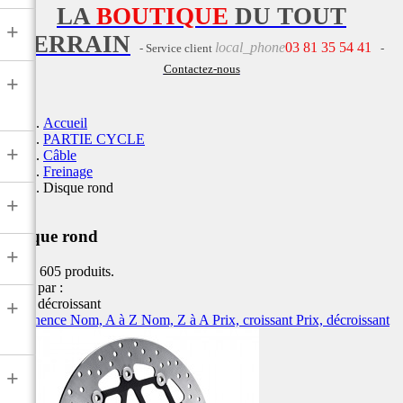
LA
BOUTIQUE
DU TOUT
+
TERRAIN
local_phone
03 81 35 54 41
- Service client
-
Contactez-nous
+
Accueil
PARTIE CYCLE
+
Câble
Freinage
Disque rond
+
Disque rond
+
Il y a 605 produits.
Trier par :
Prix, décroissant
+
Pertinence
Nom, A à Z
Nom, Z à A
Prix, croissant
Prix, décroissant
+