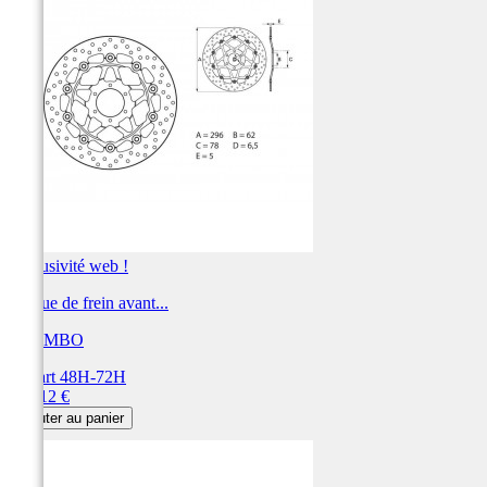
Exclusivité web !
Disque de frein avant...
BREMBO
Départ 48H-72H
Prix
360,12 €
Ajouter au panier