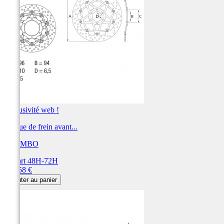
Exclusivité web !
Disque de frein avant...
BREMBO
Départ 48H-72H
Prix
375,58 €
Ajouter au panier