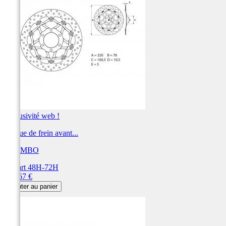
Exclusivité web !
Disque de frein avant...
BREMBO
Départ 48H-72H
Prix
361,67 €
Ajouter au panier