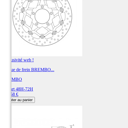
Exclusivité web !
Disque de frein BREMBO...
BREMBO
Départ 48H-72H
Prix
392,58 €
Ajouter au panier