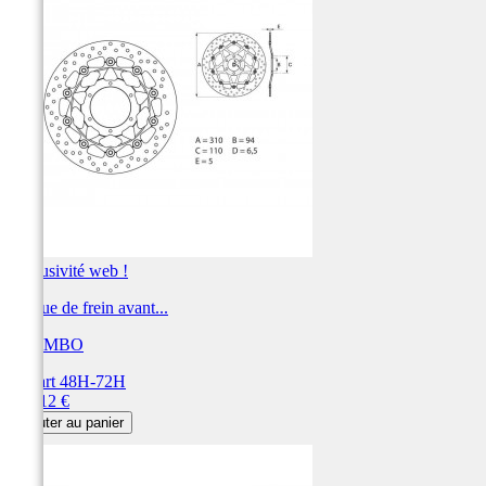
Exclusivité web !
Disque de frein avant...
BREMBO
Départ 48H-72H
Prix
360,12 €
Ajouter au panier