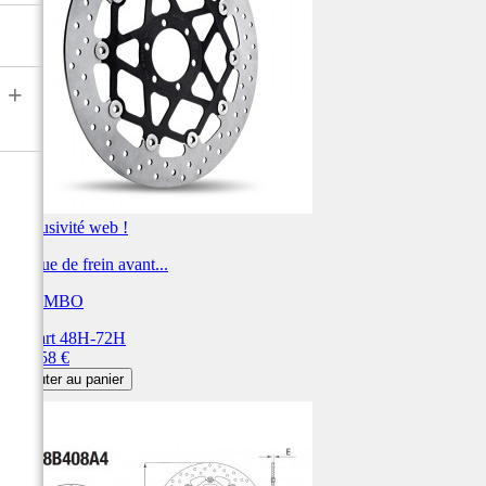
+
Exclusivité web !
Disque de frein avant...
BREMBO
Départ 48H-72H
Prix
392,58 €
Ajouter au panier