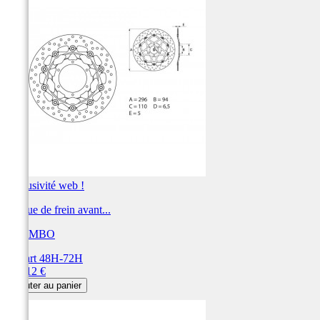
Exclusivité web !
Disque de frein avant...
BREMBO
Départ 48H-72H
Prix
360,12 €
Ajouter au panier