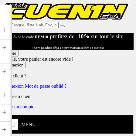
Ex:
+
Casque,
profitez de
-10%
sur tout le site
Avec le code
REM10
filtre
à
+
air,
(hors produit déjà en promotion,soldes et motos)
Fox,
Panier
batterie
Désolé, votre panier est encore vide !
...
Connexion
+
Déjà client ?
Connexion
Mot de passe oublié ?
+
Nouveau client
Créer un compte
+
MENU
+