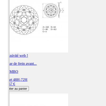
Exclusivité web !
Disque de frein avant...
BREMBO
Départ 48H-72H
Prix
361,67 €
Ajouter au panier