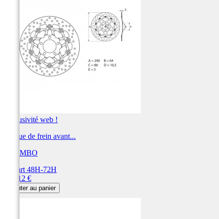
Exclusivité web !
Disque de frein avant...
BREMBO
Départ 48H-72H
Prix
360,12 €
Ajouter au panier