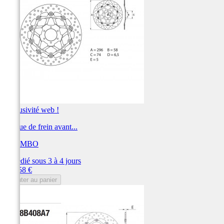
Exclusivité web !
Disque de frein avant...
BREMBO
Expédié sous 3 à 4 jours
Prix
375,58 €
Ajouter au panier