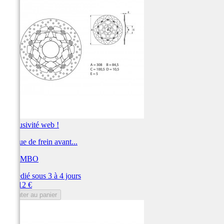
Exclusivité web !
Disque de frein avant...
BREMBO
Expédié sous 3 à 4 jours
Prix
360,12 €
Ajouter au panier