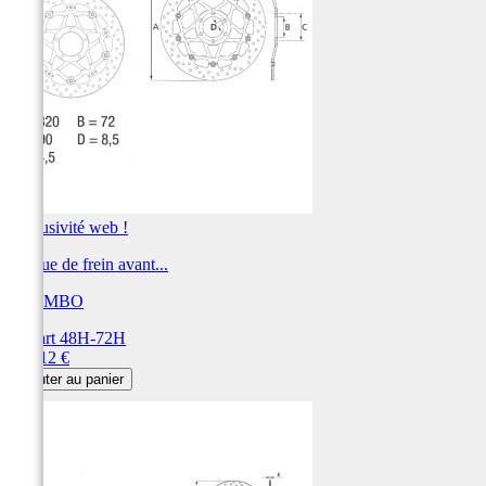
Exclusivité web !
Disque de frein avant...
BREMBO
Départ 48H-72H
Prix
377,12 €
Ajouter au panier