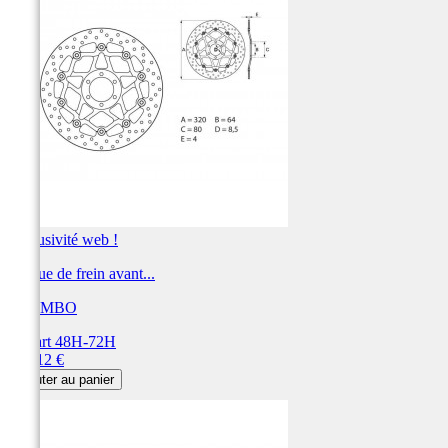
Exclusivité web !
Disque de frein avant...
BREMBO
Départ 48H-72H
Prix
360,12 €
Ajouter au panier