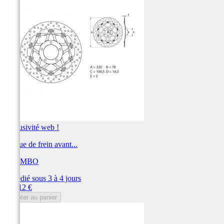
Exclusivité web !
Disque de frein avant...
BREMBO
Expédié sous 3 à 4 jours
Prix
360,12 €
Ajouter au panier