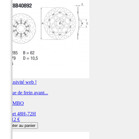
Exclusivité web !
Disque de frein avant...
BREMBO
Départ 48H-72H
Prix
360,12 €
Ajouter au panier