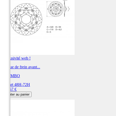
Exclusivité web !
Disque de frein avant...
BREMBO
Départ 48H-72H
Prix
361,67 €
Ajouter au panier