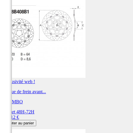
Exclusivité web !
Disque de frein avant...
BREMBO
Départ 48H-72H
Prix
360,12 €
Ajouter au panier