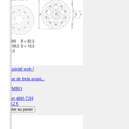
Exclusivité web !
Disque de frein avant...
BREMBO
Départ 48H-72H
Prix
360,12 €
Ajouter au panier