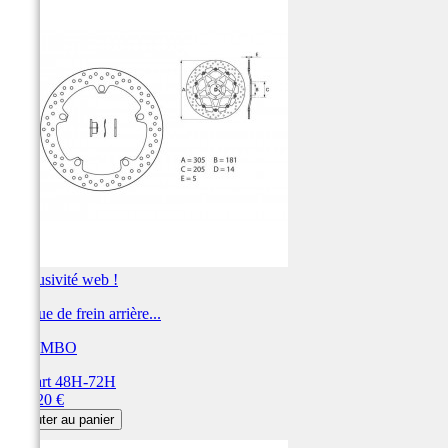
Exclusivité web !
Disque de frein arrière...
BREMBO
Départ 48H-72H
Prix
345,20 €
Ajouter au panier