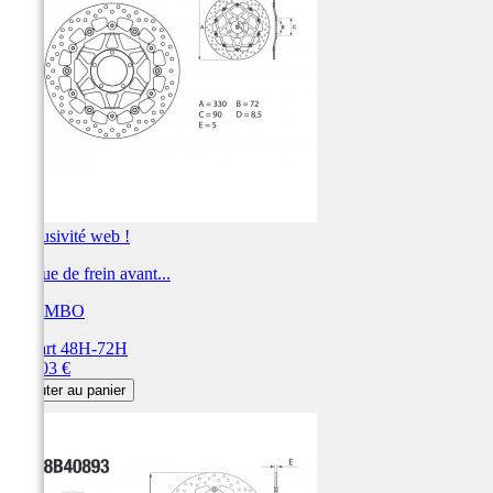
Exclusivité web !
Disque de frein avant...
BREMBO
Départ 48H-72H
Prix
391,03 €
Ajouter au panier