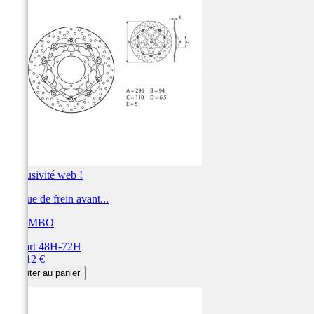
Exclusivité web !
Disque de frein avant...
BREMBO
Départ 48H-72H
Prix
360,12 €
Ajouter au panier