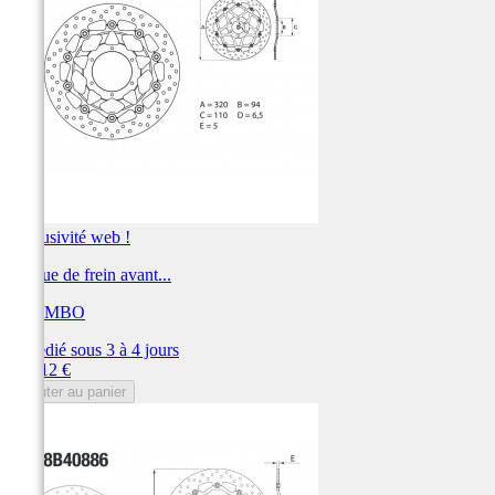
Exclusivité web !
Disque de frein avant...
BREMBO
Expédié sous 3 à 4 jours
Prix
377,12 €
Ajouter au panier