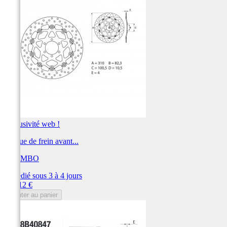
Exclusivité web !
Disque de frein avant...
BREMBO
Expédié sous 3 à 4 jours
Prix
360,12 €
Ajouter au panier