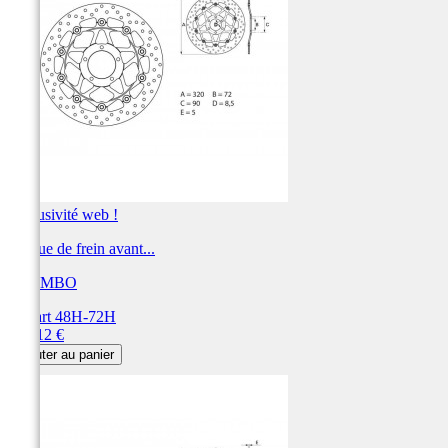
Exclusivité web !
Disque de frein avant...
BREMBO
Départ 48H-72H
Prix
377,12 €
Ajouter au panier