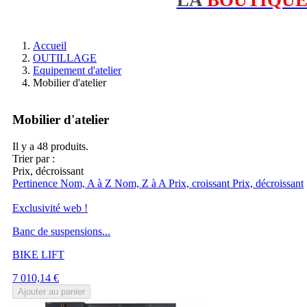
Accueil
OUTILLAGE
Equipement d'atelier
Mobilier d'atelier
Mobilier d'atelier
Il y a 48 produits.
Trier par :
Prix, décroissant
Pertinence
Nom, A à Z
Nom, Z à A
Prix, croissant
Prix, décroissant
Exclusivité web !
Banc de suspensions...
BIKE LIFT
Prix
7 010,14 €
Ajouter au panier