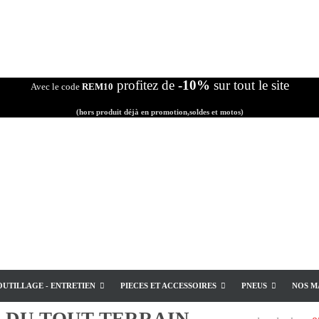
profitez de
-10%
sur tout le site
Avec le code
REM10
(hors produit déjà en promotion,soldes et motos)
OUTILLAGE - ENTRETIEN
PIECES ET ACCESSOIRES
PNEUS
NOS M
E
DU TOUT TERRAIN