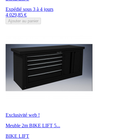
Expédié sous 3 à 4 jours
Prix
4 029,85 €
Ajouter au panier
Exclusivité web !
Meuble 2m BIKE LIFT 5...
BIKE LIFT