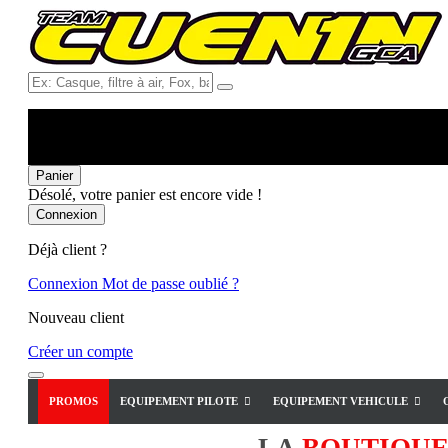
Ex:
Casque,
filtre
à
air,
Fox,
Panier
batterie
Désolé, votre panier est encore vide !
...
Connexion
Déjà client ?
Connexion
Mot de passe oublié ?
Nouveau client
Créer un compte
PROMOS
EQUIPEMENT PILOTE
EQUIPEMENT VEHICULE
LA
BOUTIQU