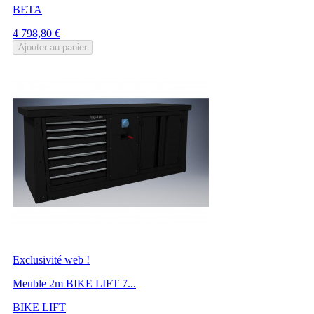
BETA
Prix
4 798,80 €
Ajouter au panier
Exclusivité web !
Meuble 2m BIKE LIFT 7...
BIKE LIFT