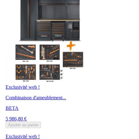
Exclusivité web !
Combinaison d'ameublement...
BETA
Prix
5 986,80 €
Ajouter au panier
Exclusivité web !