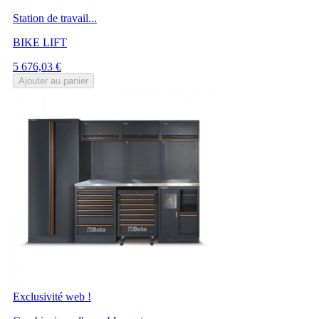
Station de travail...
BIKE LIFT
Prix
5 676,03 €
Ajouter au panier
Exclusivité web !