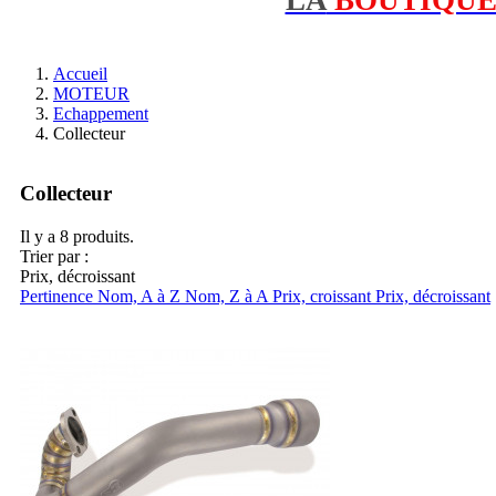
Accueil
MOTEUR
Echappement
Collecteur
Collecteur
Il y a 8 produits.
Trier par :
Prix, décroissant
Pertinence
Nom, A à Z
Nom, Z à A
Prix, croissant
Prix, décroissant