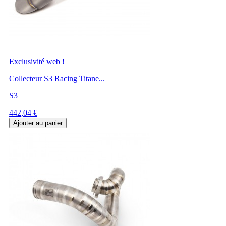
Exclusivité web !
Collecteur S3 Racing Titane...
S3
Prix
442,04 €
Ajouter au panier