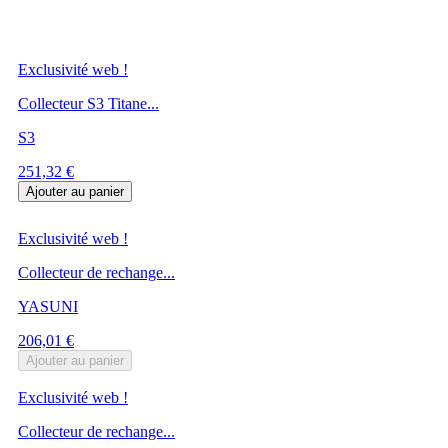
Exclusivité web !
Collecteur S3 Titane...
S3
Prix
251,32 €
Ajouter au panier
Exclusivité web !
Collecteur de rechange...
YASUNI
Prix
206,01 €
Ajouter au panier
Exclusivité web !
Collecteur de rechange...