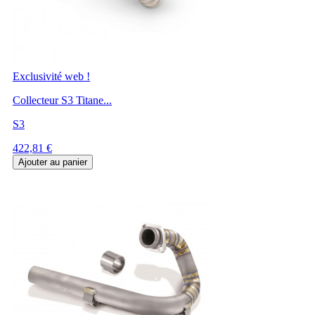
Exclusivité web !
Collecteur S3 Titane...
S3
Prix
422,81 €
Ajouter au panier