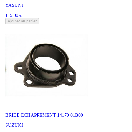
YASUNI
Prix
115,00 €
Ajouter au panier
BRIDE ECHAPPEMENT 14170-01B00
SUZUKI