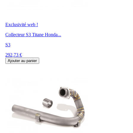
Exclusivité web !
Collecteur S3 Titane Honda...
S3
Prix
292,73 €
Ajouter au panier