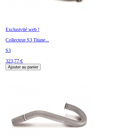
Exclusivité web !
Collecteur S3 Titane...
S3
Prix
323,77 €
Ajouter au panier