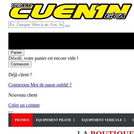
Ex:
Casque,
filtre
à
air,
Fox,
Panier
batterie
Désolé, votre panier est encore vide !
...
Connexion
Déjà client ?
Connexion
Mot de passe oublié ?
Nouveau client
Créer un compte
PROMOS
EQUIPEMENT PILOTE
EQUIPEMENT VEHICULE
LA
BOUTIQU