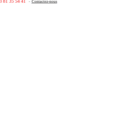
3 81 35 54 41
-
Contactez-nous