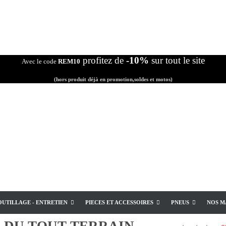
profitez de
-10%
sur tout le site
Avec le code
REM10
(hors produit déjà en promotion,soldes et motos)
OUTILLAGE - ENTRETIEN
PIECES ET ACCESSOIRES
PNEUS
NOS M
E
DU TOUT TERRAIN