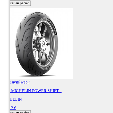
Ajouter au panier
Exclusivité web !
Pneu MICHELIN POWER SHIFT...
MICHELIN
Prix
228,12 €
Ajouter au panier