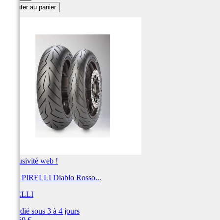
Ajouter au panier
Exclusivité web !
Pneu PIRELLI Diablo Rosso...
PIRELLI
Expédié sous 3 à 4 jours
Prix
219,60 €