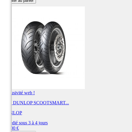
Ajouter au panier
Exclusivité web !
Pneu DUNLOP SCOOTSMART...
DUNLOP
Expédié sous 3 à 4 jours
Prix
210,00 €