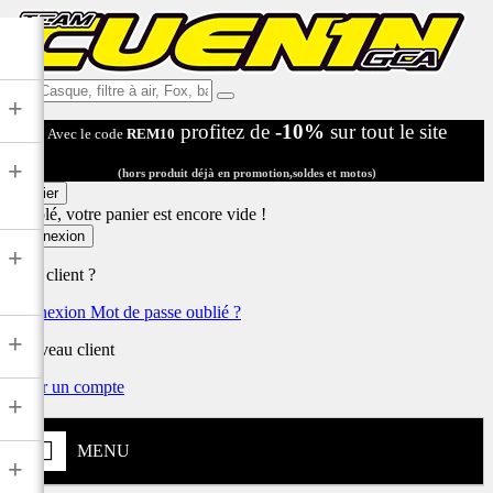
Ex:
+
Casque,
profitez de
-10%
sur tout le site
Avec le code
REM10
filtre
à
+
air,
(hors produit déjà en promotion,soldes et motos)
Fox,
Panier
batterie
Désolé, votre panier est encore vide !
...
Connexion
+
Déjà client ?
Connexion
Mot de passe oublié ?
+
Nouveau client
Créer un compte
+
MENU
+