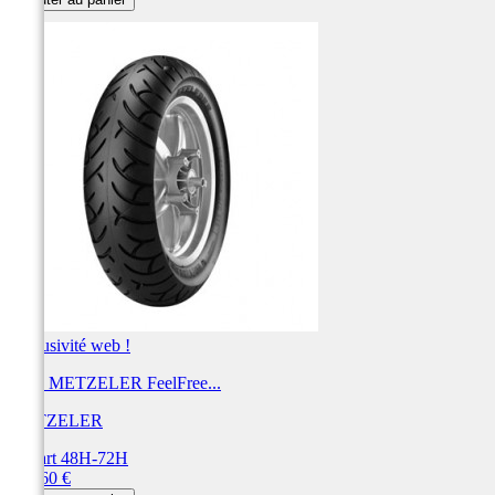
Exclusivité web !
Pneu METZELER FeelFree...
METZELER
Départ 48H-72H
Prix
225,60 €