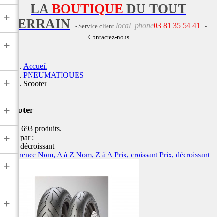
LA
BOUTIQUE
DU TOUT
+
TERRAIN
local_phone
03 81 35 54 41
- Service client
-
Contactez-nous
+
Accueil
PNEUMATIQUES
+
Scooter
+
Scooter
Il y a 693 produits.
+
Trier par :
Prix, décroissant
Pertinence
Nom, A à Z
Nom, Z à A
Prix, croissant
Prix, décroissant
+
+