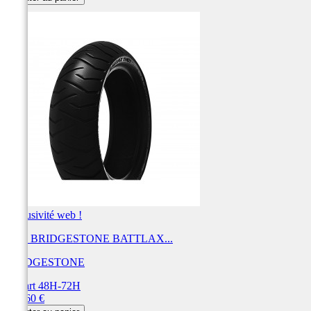
Exclusivité web !
Pneu BRIDGESTONE BATTLAX...
BRIDGESTONE
Départ 48H-72H
Prix
210,60 €