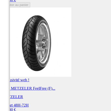
Ajouter au panier
Exclusivité web !
Pneu METZELER FeelFree (F)...
METZELER
Départ 48H-72H
Prix
217,80 €