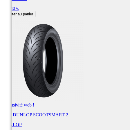
Prix
230,40 €
Ajouter au panier
Exclusivité web !
Pneu DUNLOP SCOOTSMART 2...
DUNLOP