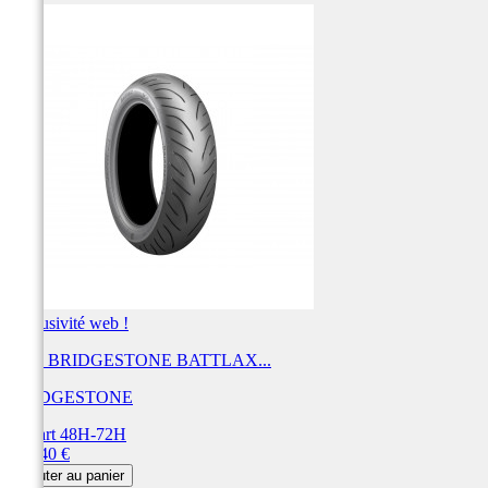
Exclusivité web !
Pneu BRIDGESTONE BATTLAX...
BRIDGESTONE
Départ 48H-72H
Prix
209,40 €
Ajouter au panier