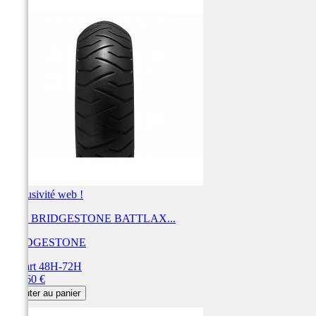
Exclusivité web !
Pneu BRIDGESTONE BATTLAX...
BRIDGESTONE
Départ 48H-72H
Prix
243,60 €
Ajouter au panier