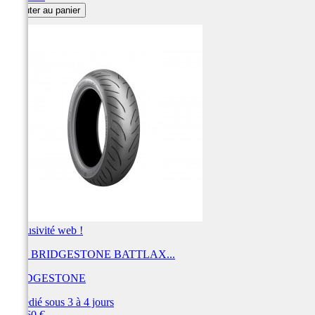
Ajouter au panier
Exclusivité web !
Pneu BRIDGESTONE BATTLAX...
BRIDGESTONE
Expédié sous 3 à 4 jours
Prix
219,60 €