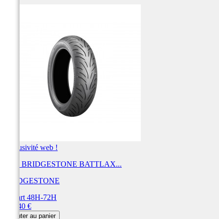
Exclusivité web !
Pneu BRIDGESTONE BATTLAX...
BRIDGESTONE
Départ 48H-72H
Prix
209,40 €
Ajouter au panier