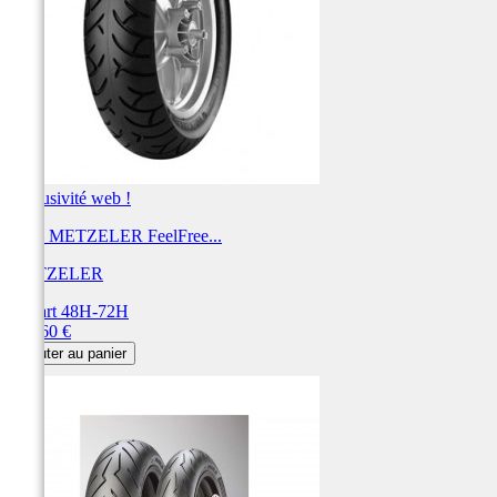
Exclusivité web !
Pneu METZELER FeelFree...
METZELER
Départ 48H-72H
Prix
261,60 €
Ajouter au panier