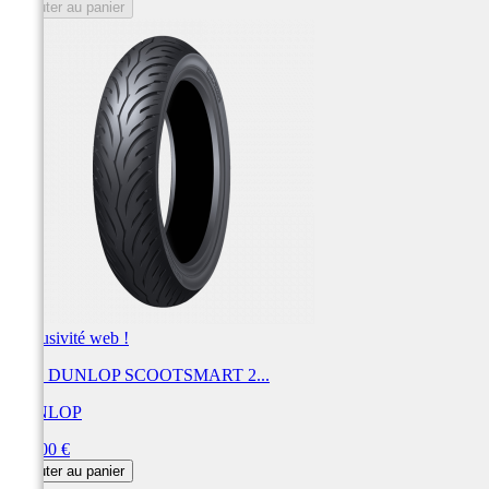
Ajouter au panier
Exclusivité web !
Pneu DUNLOP SCOOTSMART 2...
DUNLOP
Prix
210,00 €
Ajouter au panier