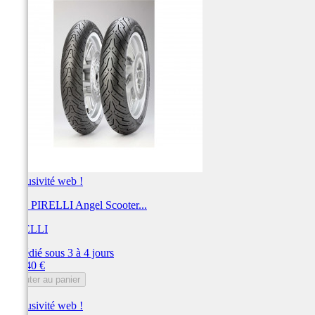
Exclusivité web !
Pneu PIRELLI Angel Scooter...
PIRELLI
Expédié sous 3 à 4 jours
Prix
236,40 €
Ajouter au panier
Exclusivité web !