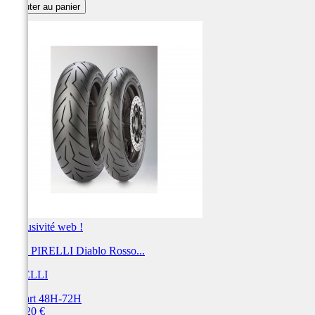
Ajouter au panier
Exclusivité web !
Pneu PIRELLI Diablo Rosso...
PIRELLI
Départ 48H-72H
Prix
223,20 €