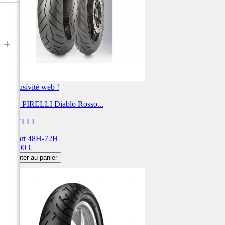
+
Exclusivité web !
Pneu PIRELLI Diablo Rosso...
PIRELLI
Départ 48H-72H
Prix
270,00 €
Ajouter au panier