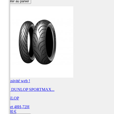
Ajouter au panier
Exclusivité web !
Pneu DUNLOP SPORTMAX...
DUNLOP
Départ 48H-72H
Prix
223,80 €