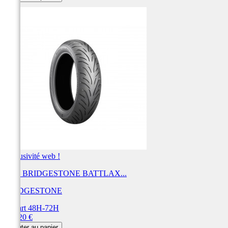
Exclusivité web !
Pneu BRIDGESTONE BATTLAX...
BRIDGESTONE
Départ 48H-72H
Prix
208,20 €
Ajouter au panier