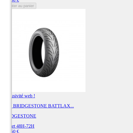
Ajouter au panier
Exclusivité web !
Pneu BRIDGESTONE BATTLAX...
BRIDGESTONE
Départ 48H-72H
Prix
219,60 €