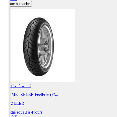
Ajouter au panier
Exclusivité web !
Pneu METZELER FeelFree (F)...
METZELER
Expédié sous 3 à 4 jours
Prix
215,40 €