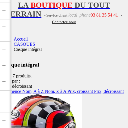
LA
BOUTIQUE
DU TOUT
+
TERRAIN
local_phone
03 81 35 54 41
- Service client
-
Contactez-nous
+
Accueil
CASQUES
+
Casque intégral
+
Casque intégral
Il y a 7 produits.
+
Trier par :
Prix, décroissant
Pertinence
Nom, A à Z
Nom, Z à A
Prix, croissant
Prix, décroissant
+
+