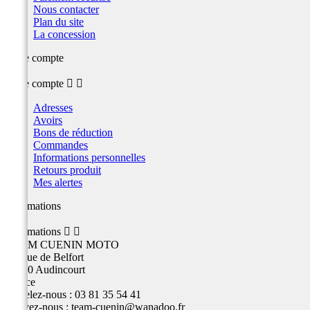
Nous contacter
Plan du site
La concession
Votre compte
Votre compte


Adresses
Avoirs
Bons de réduction
Commandes
Informations personnelles
Retours produit
Mes alertes
Informations
Informations


TEAM CUENIN MOTO
26 Rue de Belfort
25400 Audincourt
France
Appelez-nous :
03 81 35 54 41
Écrivez-nous :
team-cuenin@wanadoo.fr