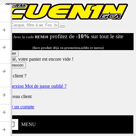
Ex:
+
Casque,
profitez de
-10%
sur tout le site
Avec le code
REM10
filtre
à
+
air,
(hors produit déjà en promotion,soldes et motos)
Fox,
Panier
batterie
Désolé, votre panier est encore vide !
...
Connexion
+
Déjà client ?
Connexion
Mot de passe oublié ?
+
Nouveau client
Créer un compte
+
MENU
+