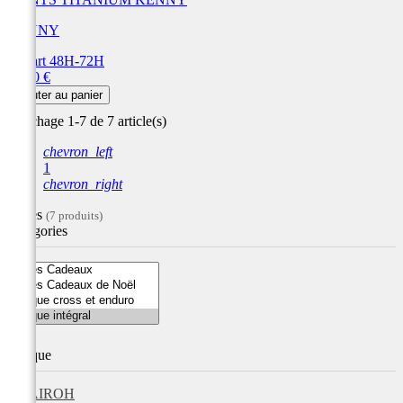
KENNY
Départ 48H-72H
Prix
42,00 €
Ajouter au panier
Affichage 1-7 de 7 article(s)
chevron_left
1
chevron_right
Filtres
(7 produits)
Catégories
Marque
AIROH