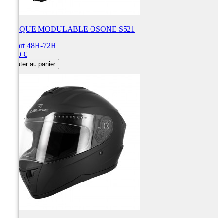
CASQUE MODULABLE OSONE S521
Départ 48H-72H
Prix
99,90 €
Ajouter au panier