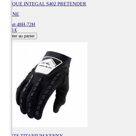
CASQUE INTEGAL S402 PRETENDER
OSONE
Départ 48H-72H
Prix
84,90 €
Ajouter au panier
GANTS TITANIUM KENNY