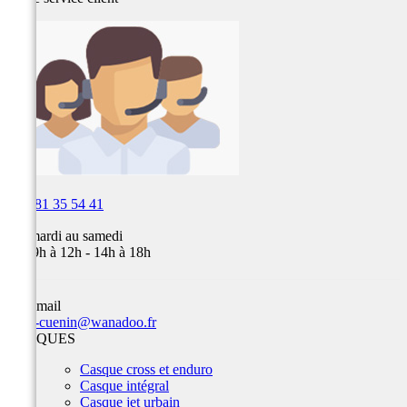

03 81 35 54 41
Du mardi au samedi
de 09h à 12h - 14h à 18h
Par email
team-cuenin@wanadoo.fr
CASQUES
Casque cross et enduro
Casque intégral
Casque jet urbain