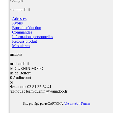
Votre compte
Votre compte


Adresses
Avoirs
Bons de réduction
Commandes
Informations personnelles
Retours produit
Mes alertes
Informations
Informations


TEAM CUENIN MOTO
26 Rue de Belfort
25400 Audincourt
France
Appelez-nous :
03 81 35 54 41
Écrivez-nous :
team-cuenin@wanadoo.fr
Site protégé par reCAPTCHA.
Vie privée
-
Termes