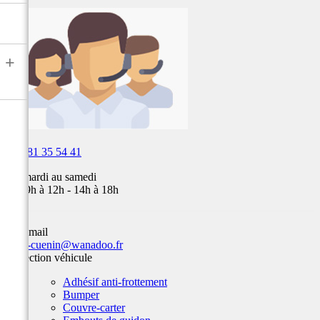
à
air,
Fox,
batterie
...
+

03 81 35 54 41
Du mardi au samedi
de 09h à 12h - 14h à 18h
Par email
team-cuenin@wanadoo.fr
Protection véhicule
Adhésif anti-frottement
Bumper
Couvre-carter