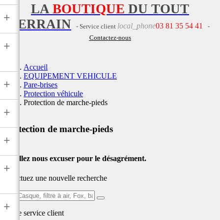
LA
BOUTIQUE
DU TOUT
+
TERRAIN
local_phone
03 81 35 54 41
- Service client
-
Contactez-nous
+
Accueil
EQUIPEMENT VEHICULE
+
Pare-brises
Protection véhicule
Protection de marche-pieds
+
Protection de marche-pieds
+
Veuillez nous excuser pour le désagrément.
+
Effectuez une nouvelle recherche
Ex:
+
Casque,
Notre service
client
filtre