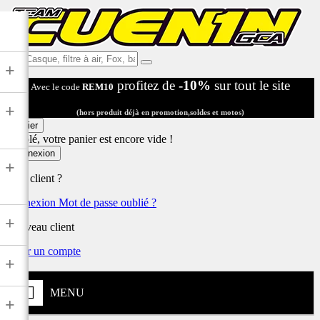
Ex:
+
Casque,
profitez de
-10%
sur tout le site
Avec le code
REM10
filtre
à
+
air,
(hors produit déjà en promotion,soldes et motos)
Fox,
Panier
batterie
Désolé, votre panier est encore vide !
...
Connexion
+
Déjà client ?
Connexion
Mot de passe oublié ?
+
Nouveau client
Créer un compte
+
MENU
+