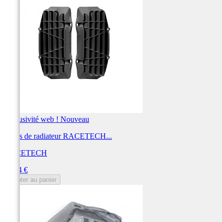
Exclusivité web !
Nouveau
Ouïes de radiateur RACETECH...
RACETECH
Prix
43,34 €
Ajouter au panier