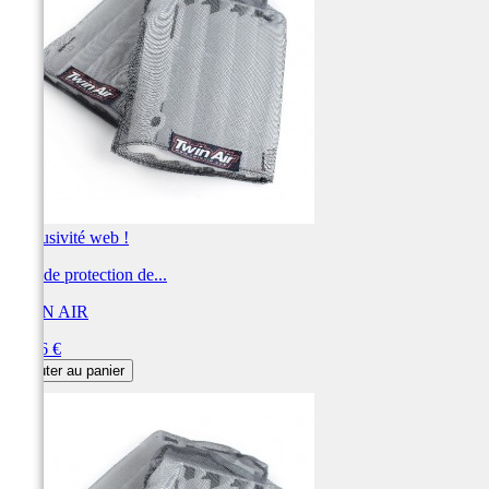
Exclusivité web !
Filet de protection de...
TWIN AIR
Prix
39,86 €
Ajouter au panier