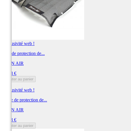
Exclusivité web !
Filet de protection de...
TWIN AIR
Prix
31,73 €
Ajouter au panier
Exclusivité web !
Grille de protection de...
TWIN AIR
Prix
31,73 €
Ajouter au panier