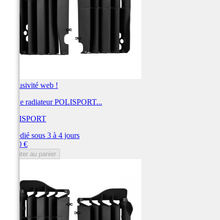
Exclusivité web !
Cache radiateur POLISPORT...
POLISPORT
Expédié sous 3 à 4 jours
Prix
31,00 €
Ajouter au panier