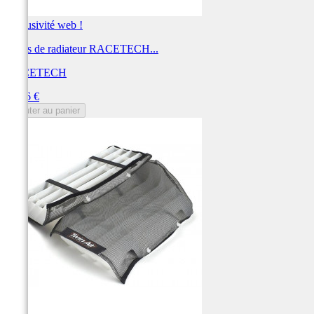
Exclusivité web !
Ouïes de radiateur RACETECH...
RACETECH
Prix
38,16 €
Ajouter au panier