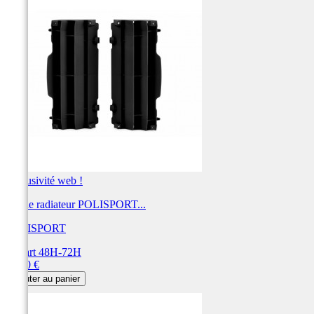
Exclusivité web !
Cache radiateur POLISPORT...
POLISPORT
Départ 48H-72H
Prix
31,00 €
Ajouter au panier