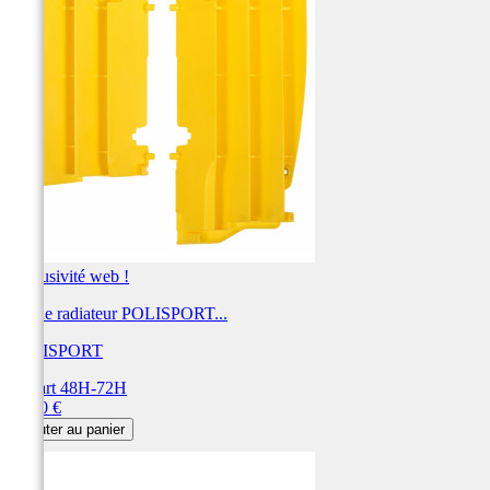
Exclusivité web !
Cache radiateur POLISPORT...
POLISPORT
Départ 48H-72H
Prix
31,00 €
Ajouter au panier