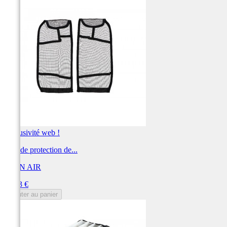
Exclusivité web !
Filet de protection de...
TWIN AIR
Prix
31,73 €
Ajouter au panier