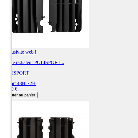
Exclusivité web !
Cache radiateur POLISPORT...
POLISPORT
Départ 48H-72H
Prix
31,00 €
Ajouter au panier