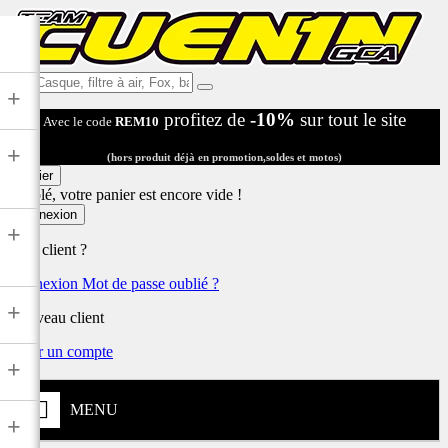
Ex:
+
Casque,
profitez de
-10%
sur tout le site
Avec le code
REM10
filtre
à
+
air,
(hors produit déjà en promotion,soldes et motos)
Fox,
Panier
batterie
Désolé, votre panier est encore vide !
...
Connexion
+
Déjà client ?
Connexion
Mot de passe oublié ?
+
Nouveau client
Créer un compte
+
MENU
+