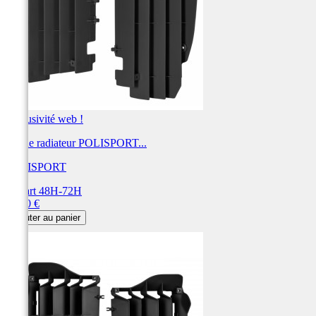
Exclusivité web !
Cache radiateur POLISPORT...
POLISPORT
Départ 48H-72H
Prix
31,00 €
Ajouter au panier