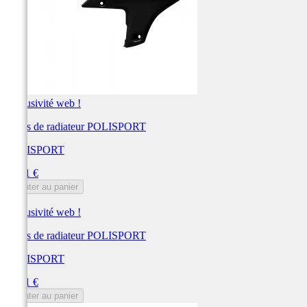
Exclusivité web !
Ouïes de radiateur POLISPORT
POLISPORT
Prix
50,91 €
Ajouter au panier
Exclusivité web !
Ouïes de radiateur POLISPORT
POLISPORT
Prix
50,91 €
Ajouter au panier