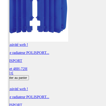
Exclusivité web !
Cache radiateur POLISPORT...
POLISPORT
Départ 48H-72H
Prix
31,00 €
Ajouter au panier
Exclusivité web !
Cache radiateur POLISPORT...
POLISPORT