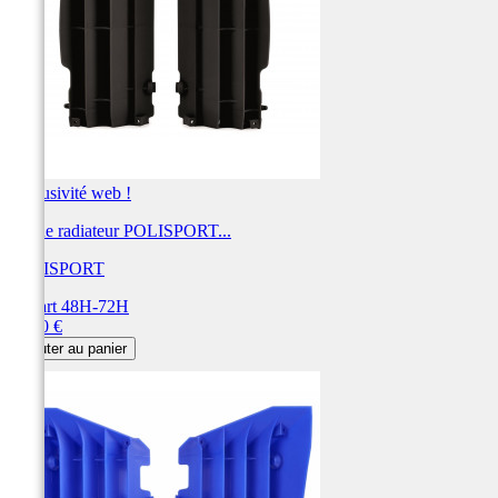
Exclusivité web !
Cache radiateur POLISPORT...
POLISPORT
Départ 48H-72H
Prix
31,00 €
Ajouter au panier