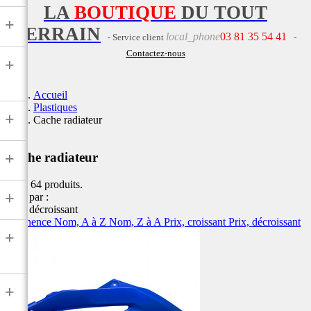
LA
BOUTIQUE
DU TOUT
+
TERRAIN
local_phone
03 81 35 54 41
- Service client
-
Contactez-nous
+
Accueil
Plastiques
+
Cache radiateur
+
Cache radiateur
Il y a 64 produits.
+
Trier par :
Prix, décroissant
Pertinence
Nom, A à Z
Nom, Z à A
Prix, croissant
Prix, décroissant
+
+