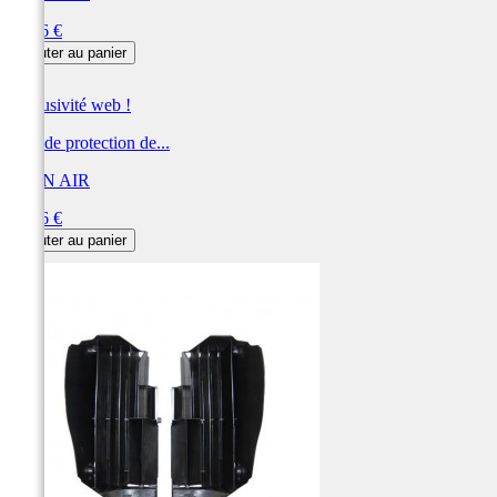
Prix
39,86 €
Ajouter au panier
Exclusivité web !
Filet de protection de...
TWIN AIR
Prix
39,86 €
Ajouter au panier