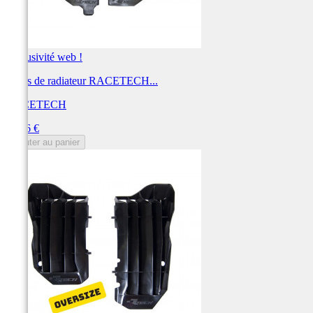
Exclusivité web !
Ouïes de radiateur RACETECH...
RACETECH
Prix
38,16 €
Ajouter au panier