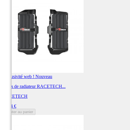
Exclusivité web !
Nouveau
Ouïes de radiateur RACETECH...
RACETECH
Prix
43,34 €
Ajouter au panier