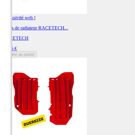
Exclusivité web !
Ouïes de radiateur RACETECH...
RACETECH
Prix
38,16 €
Ajouter au panier