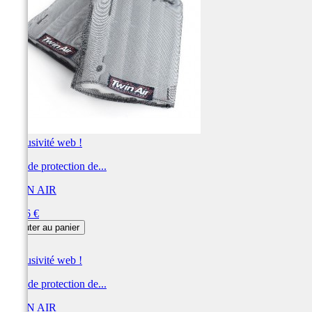
Exclusivité web !
Filet de protection de...
TWIN AIR
Prix
39,86 €
Ajouter au panier
Exclusivité web !
Filet de protection de...
TWIN AIR