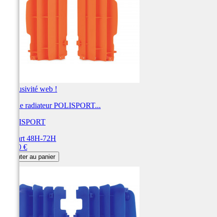
Exclusivité web !
Cache radiateur POLISPORT...
POLISPORT
Départ 48H-72H
Prix
31,00 €
Ajouter au panier