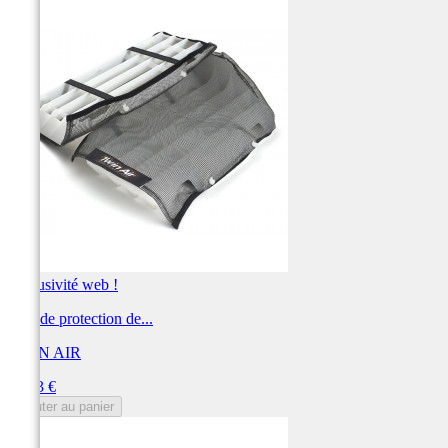
Exclusivité web !
Filet de protection de...
TWIN AIR
Prix
31,73 €
Ajouter au panier