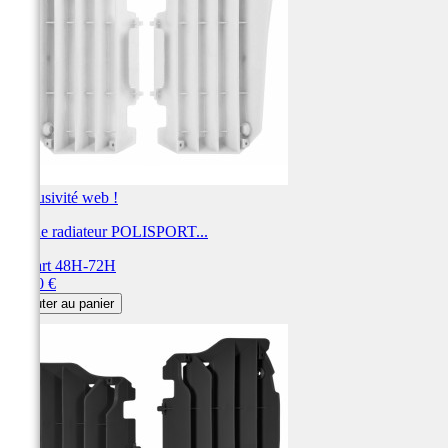
Exclusivité web !
Cache radiateur POLISPORT...
Départ 48H-72H
Prix
31,00 €
Ajouter au panier