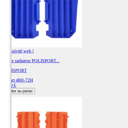
Exclusivité web !
Cache radiateur POLISPORT...
POLISPORT
Départ 48H-72H
Prix
31,00 €
Ajouter au panier