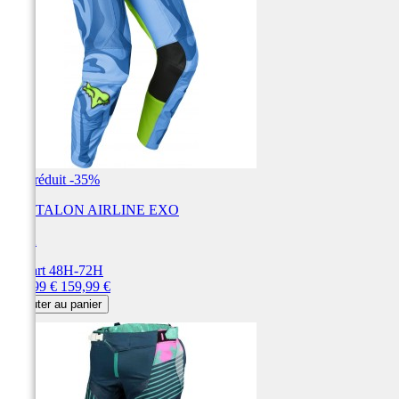
Prix réduit
-35%
PANTALON AIRLINE EXO
FOX
Départ 48H-72H
Prix
Prix
103,99 €
159,99 €
de
Ajouter au panier
base