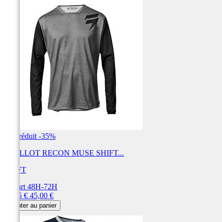
Prix réduit
-35%
MAILLOT RECON MUSE SHIFT...
SHIFT
Départ 48H-72H
Prix
Prix
29,25 €
45,00 €
de
Ajouter au panier
base