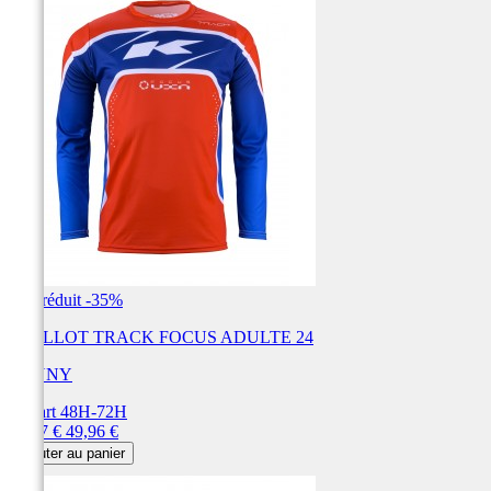
Prix réduit
-35%
MAILLOT TRACK FOCUS ADULTE 24
KENNY
Départ 48H-72H
Prix
Prix
32,47 €
49,96 €
de
Ajouter au panier
base