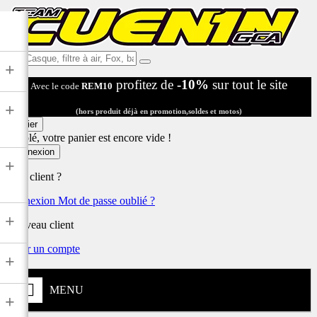
Ex:
+
Casque,
profitez de
-10%
sur tout le site
Avec le code
REM10
filtre
à
+
air,
(hors produit déjà en promotion,soldes et motos)
Fox,
Panier
batterie
Désolé, votre panier est encore vide !
...
Connexion
+
Déjà client ?
Connexion
Mot de passe oublié ?
+
Nouveau client
Créer un compte
+
MENU
+