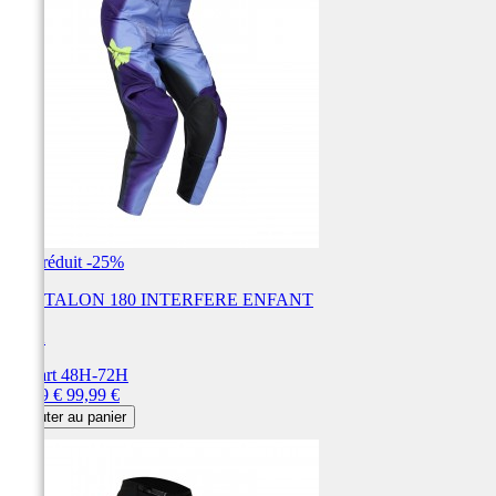
Prix réduit
-25%
PANTALON 180 INTERFERE ENFANT
FOX
Départ 48H-72H
Prix
Prix
74,99 €
99,99 €
de
Ajouter au panier
base