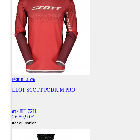
Prix réduit
-35%
MAILLOT SCOTT PODIUM PRO
SCOTT
Départ 48H-72H
Prix
Prix
38,94 €
59,90 €
de
Ajouter au panier
base