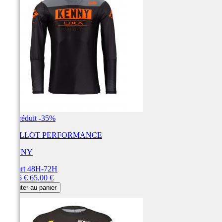
Prix réduit
-35%
MAILLOT PERFORMANCE
KENNY
Départ 48H-72H
Prix
Prix
42,25 €
65,00 €
de
Ajouter au panier
base