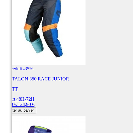
Prix réduit
-35%
PANTALON 350 RACE JUNIOR
SCOTT
Départ 48H-72H
Prix
Prix
81,19 €
124,90 €
de
Ajouter au panier
base