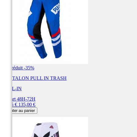
Prix réduit
-35%
PANTALON PULL IN TRASH
PULL-IN
Départ 48H-72H
Prix
Prix
87,75 €
135,00 €
de
Ajouter au panier
base