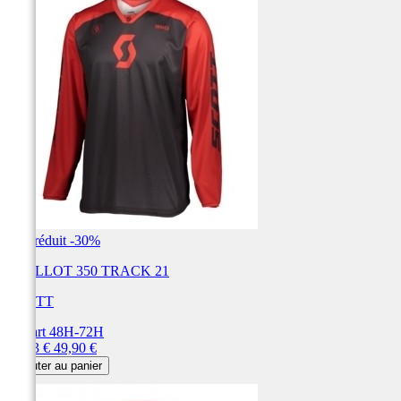
Prix réduit
-30%
MAILLOT 350 TRACK 21
SCOTT
Départ 48H-72H
Prix
Prix
34,93 €
49,90 €
de
Ajouter au panier
base