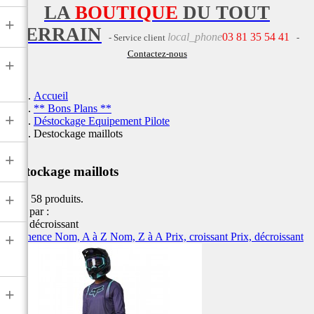
LA
BOUTIQUE
DU TOUT
+
TERRAIN
local_phone
03 81 35 54 41
- Service client
-
Contactez-nous
+
Accueil
** Bons Plans **
+
Déstockage Equipement Pilote
Destockage maillots
+
Destockage maillots
+
Il y a 58 produits.
Trier par :
Prix, décroissant
Pertinence
Nom, A à Z
Nom, Z à A
Prix, croissant
Prix, décroissant
+
+