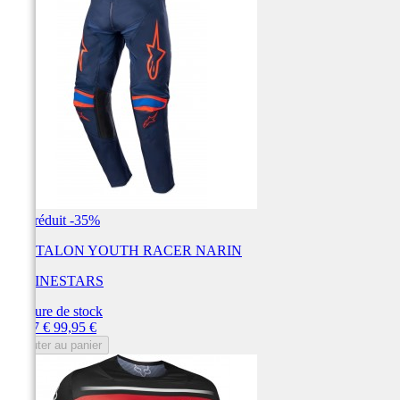
Prix réduit
-35%
PANTALON YOUTH RACER NARIN
ALPINESTARS
Rupture de stock
Prix
Prix
64,97 €
99,95 €
de
Ajouter au panier
base