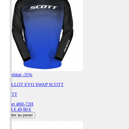
Prix réduit
-35%
MAILLOT EVO SWAP SCOTT
SCOTT
Départ 48H-72H
Prix
Prix
32,44 €
49,90 €
de
Ajouter au panier
base