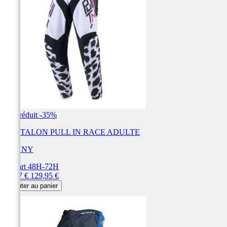
Prix réduit
-35%
PANTALON PULL IN RACE ADULTE
KENNY
Départ 48H-72H
Prix
Prix
84,47 €
129,95 €
de
Ajouter au panier
base