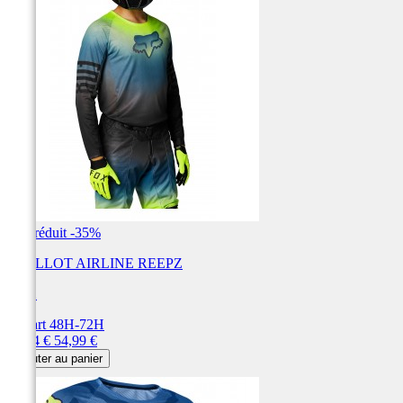
Prix réduit
-35%
MAILLOT AIRLINE REEPZ
FOX
Départ 48H-72H
Prix
Prix
35,74 €
54,99 €
de
Ajouter au panier
base