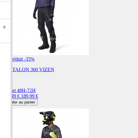
+
Prix réduit
-35%
PANTALON 360 VIZEN
FOX
Départ 48H-72H
Prix
Prix
123,49 €
189,99 €
de
Ajouter au panier
base