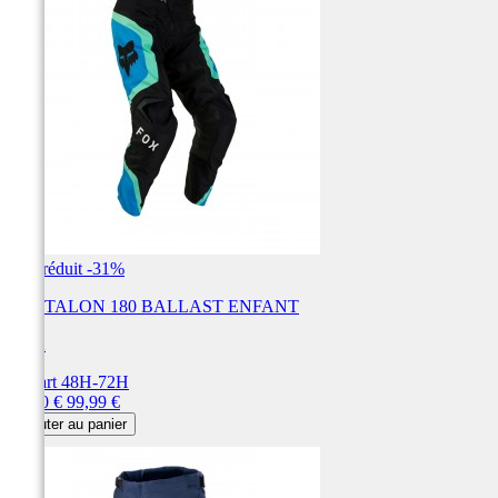
Prix réduit
-31%
PANTALON 180 BALLAST ENFANT
FOX
Départ 48H-72H
Prix
Prix
69,00 €
99,99 €
de
Ajouter au panier
base