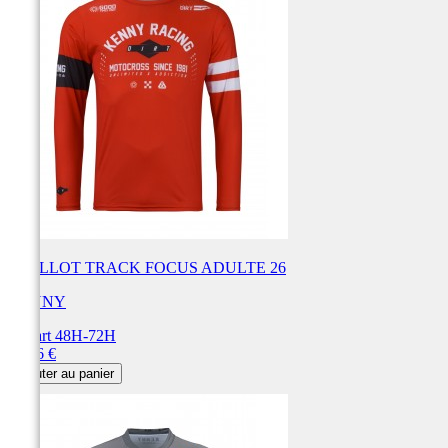
MAILLOT TRACK FOCUS ADULTE 26
KENNY
Départ 48H-72H
Prix
49,96 €
Ajouter au panier