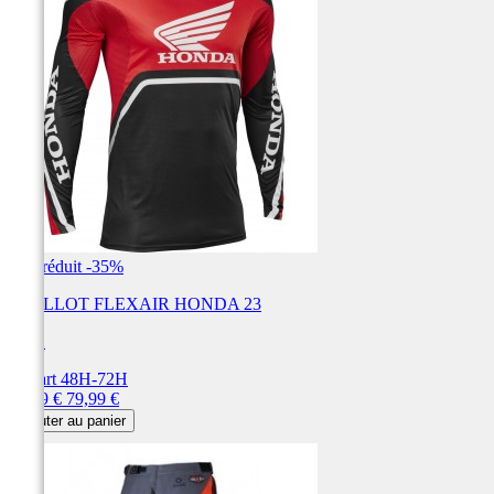
Prix réduit
-35%
MAILLOT FLEXAIR HONDA 23
FOX
Départ 48H-72H
Prix
Prix
51,99 €
79,99 €
de
Ajouter au panier
base