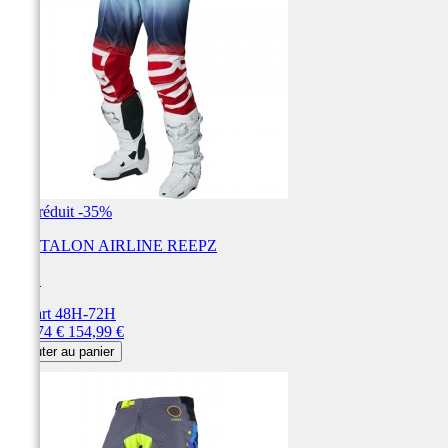
Prix réduit
-35%
PANTALON AIRLINE REEPZ
FOX
Départ 48H-72H
Prix
Prix
100,74 €
154,99 €
de
Ajouter au panier
base