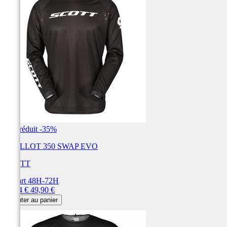
Prix réduit
-35%
MAILLOT 350 SWAP EVO
SCOTT
Départ 48H-72H
Prix
Prix
32,44 €
49,90 €
de
Ajouter au panier
base