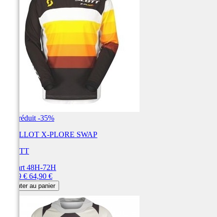
Prix réduit
-35%
MAILLOT X-PLORE SWAP
SCOTT
Départ 48H-72H
Prix
Prix
42,19 €
64,90 €
de
Ajouter au panier
base