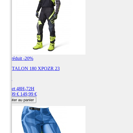
Prix réduit
-20%
PANTALON 180 XPOZR 23
FOX
Départ 48H-72H
Prix
Prix
119,99 €
149,99 €
de
Ajouter au panier
base