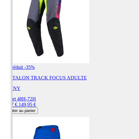
Prix réduit
-35%
PANTALON TRACK FOCUS ADULTE
KENNY
Départ 48H-72H
Prix
Prix
97,47 €
149,95 €
de
Ajouter au panier
base