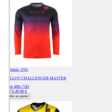
Prix réduit
-35%
MAILLOT CHALLENGER MASTER
Départ 48H-72H
Prix
Prix
32,47 €
49,96 €
de
Ajouter au panier
base