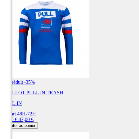
Prix réduit
-35%
MAILLOT PULL IN TRASH
PULL-IN
Départ 48H-72H
Prix
Prix
30,55 €
47,00 €
de
Ajouter au panier
base