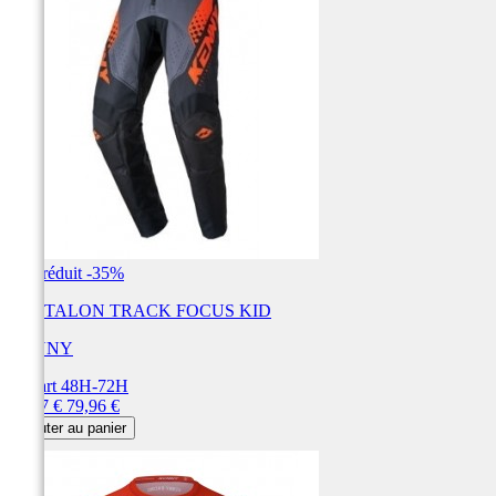
Prix réduit
-35%
PANTALON TRACK FOCUS KID
KENNY
Départ 48H-72H
Prix
Prix
51,97 €
79,96 €
de
Ajouter au panier
base