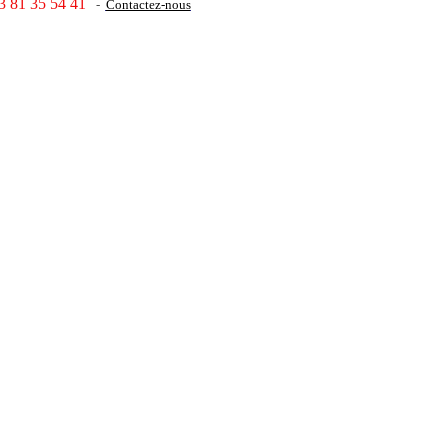
3 81 35 54 41
-
Contactez-nous