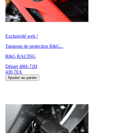
Exclusivité web !
Tampons de protection R&G...
R&G RACING
Départ 48H-72H
Prix
430,70 €
Ajouter au panier