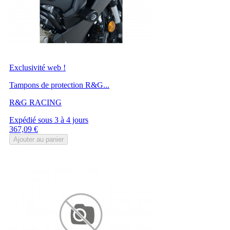
Exclusivité web !
Tampons de protection R&G...
R&G RACING
Expédié sous 3 à 4 jours
Prix
367,09 €
Ajouter au panier