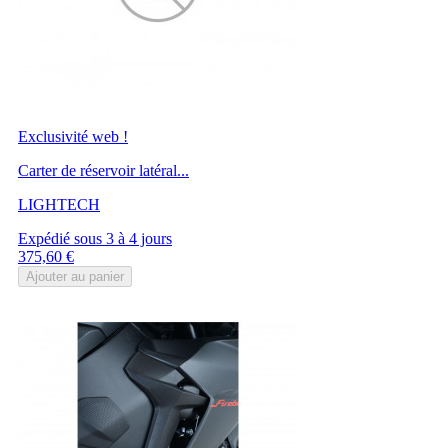
Exclusivité web !
Carter de réservoir latéral...
LIGHTECH
Expédié sous 3 à 4 jours
Prix
375,60 €
Ajouter au panier