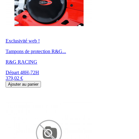
Exclusivité web !
Tampons de protection R&G...
R&G RACING
Départ 48H-72H
Prix
379,02 €
Ajouter au panier