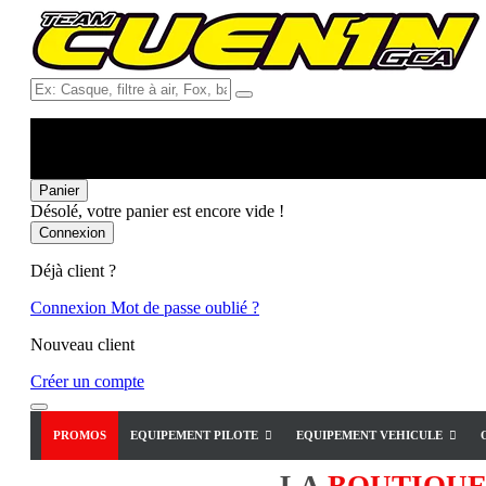
Ex:
Casque,
filtre
à
air,
Fox,
Panier
batterie
Désolé, votre panier est encore vide !
...
Connexion
Déjà client ?
Connexion
Mot de passe oublié ?
Nouveau client
Créer un compte
PROMOS
EQUIPEMENT PILOTE
EQUIPEMENT VEHICULE
LA
BOUTIQU