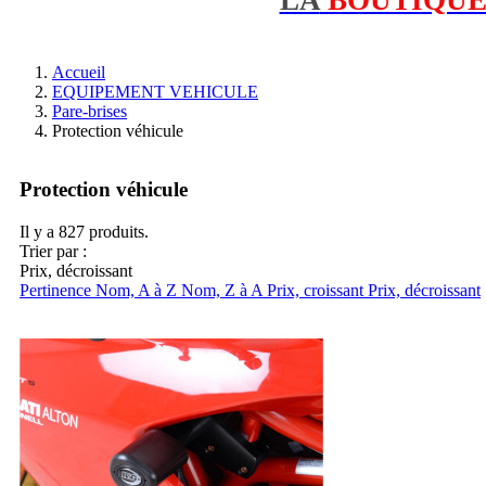
Accueil
EQUIPEMENT VEHICULE
Pare-brises
Protection véhicule
Protection véhicule
Il y a 827 produits.
Trier par :
Prix, décroissant
Pertinence
Nom, A à Z
Nom, Z à A
Prix, croissant
Prix, décroissant