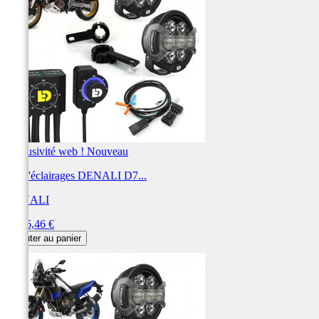
Exclusivité web !
Nouveau
Kit d'éclairages DENALI D7...
DENALI
Prix
1 486,46 €
Ajouter au panier