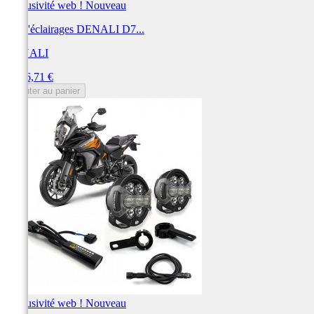
Exclusivité web !
Nouveau
Kit d'éclairages DENALI D7...
DENALI
Prix
1 526,71 €
Ajouter au panier
Exclusivité web !
Nouveau