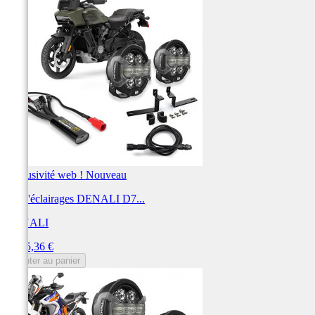
Exclusivité web !
Nouveau
Kit d'éclairages DENALI D7...
DENALI
Prix
1 515,36 €
Ajouter au panier