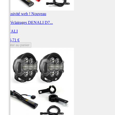
Exclusivité web !
Nouveau
Kit d'éclairages DENALI D7...
DENALI
Prix
1 526,71 €
Ajouter au panier