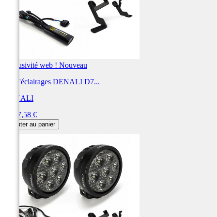
Exclusivité web !
Nouveau
Kit d'éclairages DENALI D7...
DENALI
Prix
1 347,58 €
Ajouter au panier