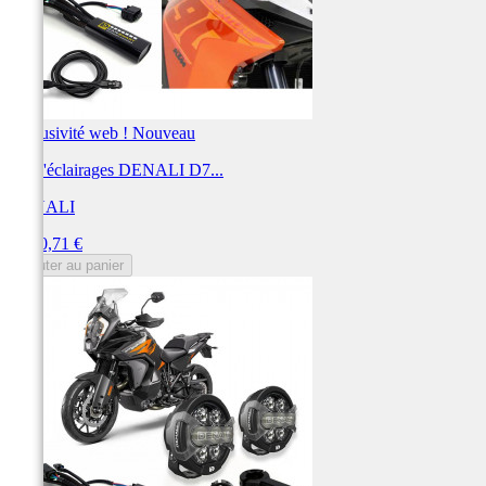
Exclusivité web !
Nouveau
Kit d'éclairages DENALI D7...
DENALI
Prix
1 550,71 €
Ajouter au panier