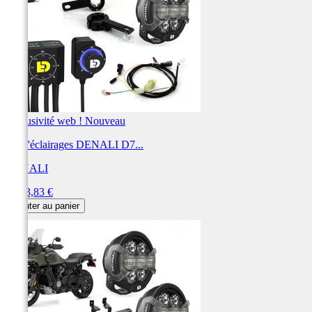
Exclusivité web !
Nouveau
Kit d'éclairages DENALI D7...
DENALI
Prix
1 473,83 €
Ajouter au panier