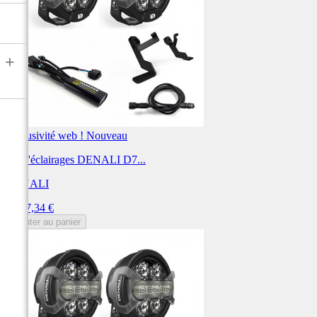
+
Exclusivité web !
Nouveau
Kit d'éclairages DENALI D7...
DENALI
Prix
1 587,34 €
Ajouter au panier