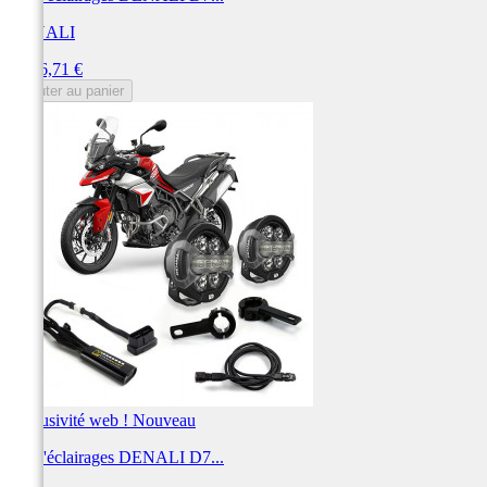
DENALI
Prix
1 526,71 €
Ajouter au panier
Exclusivité web !
Nouveau
Kit d'éclairages DENALI D7...