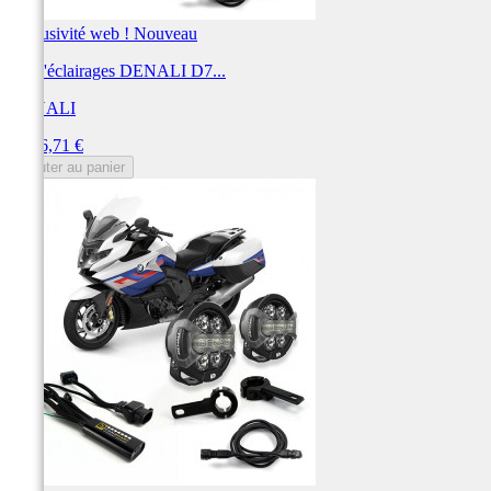
Exclusivité web !
Nouveau
Kit d'éclairages DENALI D7...
DENALI
Prix
1 526,71 €
Ajouter au panier