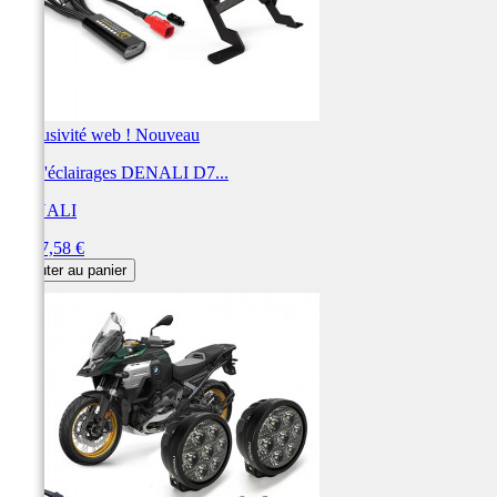
Exclusivité web !
Nouveau
Kit d'éclairages DENALI D7...
DENALI
Prix
1 347,58 €
Ajouter au panier