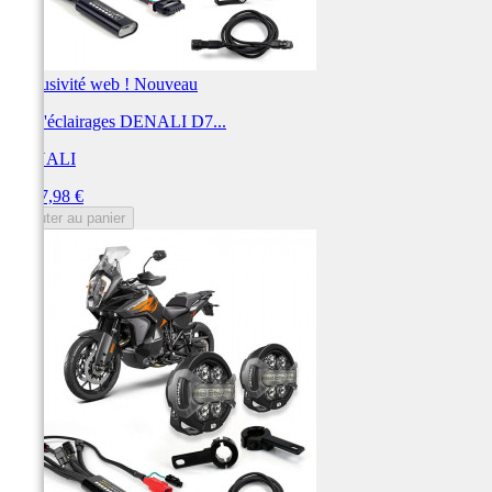
Exclusivité web !
Nouveau
Kit d'éclairages DENALI D7...
DENALI
Prix
1 527,98 €
Ajouter au panier