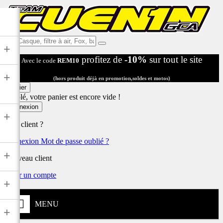
Ex:
+
Casque,
profitez de
-10%
sur tout le site
Avec le code
REM10
filtre
à
+
air,
(hors produit déjà en promotion,soldes et motos)
Fox,
Panier
batterie
Désolé, votre panier est encore vide !
...
Connexion
+
Déjà client ?
Connexion
Mot de passe oublié ?
+
Nouveau client
Créer un compte
+
MENU
+