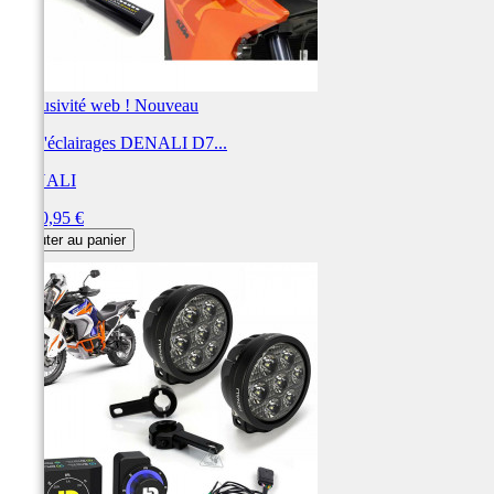
Exclusivité web !
Nouveau
Kit d'éclairages DENALI D7...
DENALI
Prix
1 310,95 €
Ajouter au panier