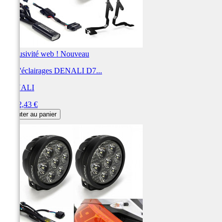
Exclusivité web !
Nouveau
Kit d'éclairages DENALI D7...
DENALI
Prix
1 332,43 €
Ajouter au panier