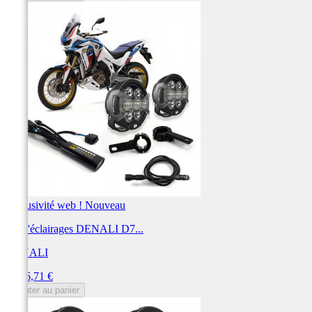
Exclusivité web !
Nouveau
Kit d'éclairages DENALI D7...
DENALI
Prix
1 526,71 €
Ajouter au panier