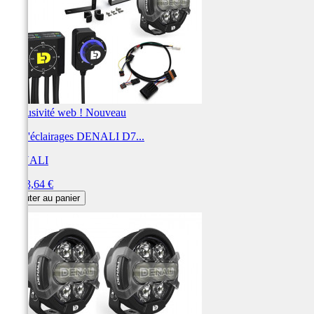
Exclusivité web !
Nouveau
Kit d'éclairages DENALI D7...
DENALI
Prix
1 453,64 €
Ajouter au panier