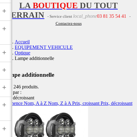
LA
BOUTIQUE
DU TOUT
+
TERRAIN
local_phone
03 81 35 54 41
- Service client
-
Contactez-nous
+
Accueil
EQUIPEMENT VEHICULE
+
Optique
Lampe additionnelle
+
Lampe additionnelle
+
Il y a 246 produits.
Trier par :
Prix, décroissant
Pertinence
Nom, A à Z
Nom, Z à A
Prix, croissant
Prix, décroissant
+
+