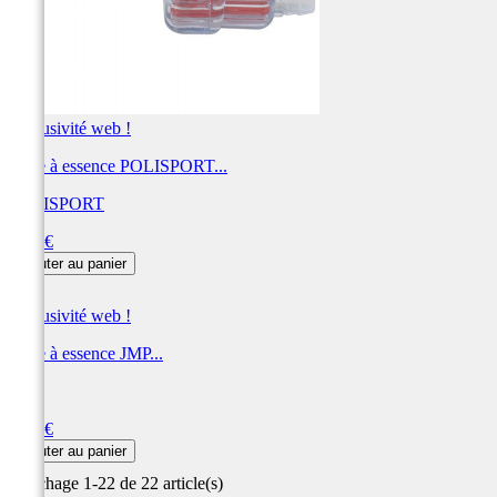
Exclusivité web !
Filtre à essence POLISPORT...
POLISPORT
Prix
2,91 €
Ajouter au panier
Exclusivité web !
Filtre à essence JMP...
JMP
Prix
2,40 €
Ajouter au panier
Affichage 1-22 de 22 article(s)