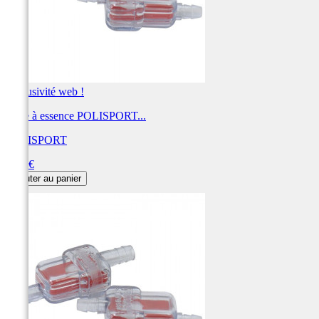
Exclusivité web !
Filtre à essence POLISPORT...
POLISPORT
Prix
2,91 €
Ajouter au panier