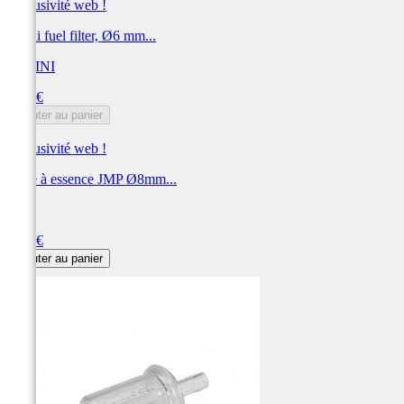
Exclusivité web !
Polini fuel filter, Ø6 mm...
POLINI
Prix
5,86 €
Ajouter au panier
Exclusivité web !
Filtre à essence JMP Ø8mm...
JMP
Prix
5,71 €
Ajouter au panier