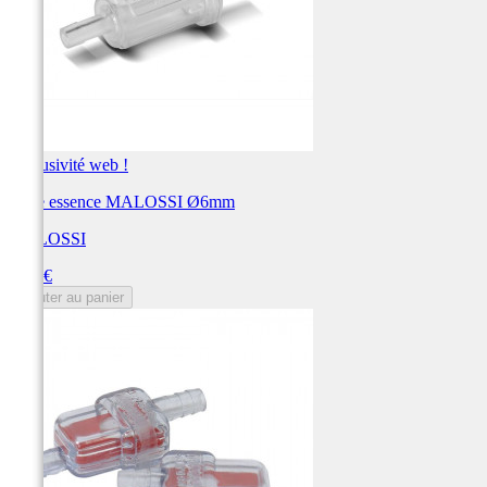
Exclusivité web !
Filtre essence MALOSSI Ø6mm
MALOSSI
Prix
5,25 €
Ajouter au panier