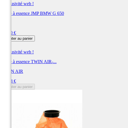
Exclusivité web !
Filtre à essence JMP BMW G 650
JMP
Prix
31,50 €
Ajouter au panier
Exclusivité web !
Filtre à essence TWIN AIR-...
TWIN AIR
Prix
27,78 €
Ajouter au panier