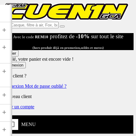
Ex:
+
Casque,
profitez de
-10%
sur tout le site
Avec le code
REM10
filtre
à
+
air,
(hors produit déjà en promotion,soldes et motos)
Fox,
Panier
batterie
Désolé, votre panier est encore vide !
...
Connexion
+
Déjà client ?
Connexion
Mot de passe oublié ?
+
Nouveau client
Créer un compte
+
MENU
+