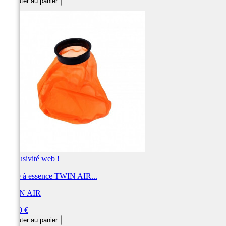
Ajouter au panier
Exclusivité web !
Filtre à essence TWIN AIR...
TWIN AIR
Prix
34,90 €
Ajouter au panier