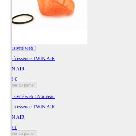
Exclusivité web !
Filtre à essence TWIN AIR
TWIN AIR
Prix
27,78 €
Ajouter au panier
Exclusivité web !
Nouveau
Filtre à essence TWIN AIR
TWIN AIR
Prix
27,78 €
Ajouter au panier