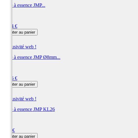
Filtre à essence JMP...
JMP
Prix
17,04 €
Ajouter au panier
Exclusivité web !
Filtre à essence JMP Ø8mm...
JMP
Prix
12,96 €
Ajouter au panier
Exclusivité web !
Filtre à essence JMP KL26
JMP
Prix
6,96 €
Ajouter au panier