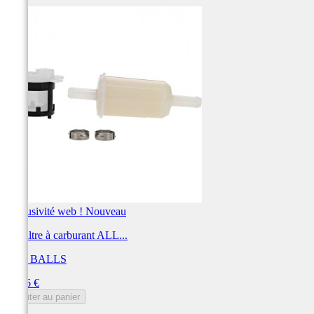
Exclusivité web !
Nouveau
Kit filtre à carburant ALL...
ALL BALLS
Prix
32,06 €
Ajouter au panier