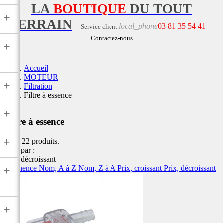
LA
BOUTIQUE
DU TOUT
+
TERRAIN
local_phone
03 81 35 54 41
- Service client
-
Contactez-nous
+
Accueil
MOTEUR
+
Filtration
Filtre à essence
+
Filtre à essence
+
Il y a 22 produits.
Trier par :
Prix, décroissant
Pertinence
Nom, A à Z
Nom, Z à A
Prix, croissant
Prix, décroissant
+
+