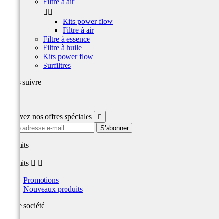
Filtre à air


Kits power flow
Filtre à air
Filtre à essence
Filtre à huile
Kits power flow
Surfiltres
Nous suivre
Facebook
Recevez nos offres spéciales

produits
produits


Promotions
Nouveaux produits
Notre société