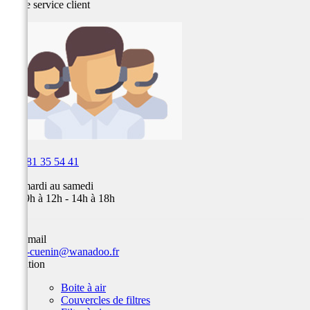
Notre service
client

03 81 35 54 41
Du mardi au samedi
de 09h à 12h - 14h à 18h
Par email
team-cuenin@wanadoo.fr
Filtration
Boite à air
Couvercles de filtres